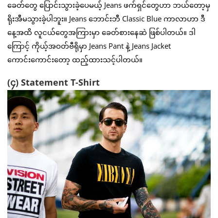
ခေတ်တွေ ပြောင်းသွားခဲ့ပေမယ့် Jeans ဖက်ရှင်တွေဟာ ဘယ်တော့မှ
ရိုးအီမသွားခဲ့ပါဘူး။ Jeans ဘောင်းဘီ Classic Blue ကာလာဟာ ဒီ
နေ့အထိ လူငယ်တွေအကြားမှာ ခေတ်စားနေဆဲ ဖြစ်ပါတယ်။ ဒါ
ကြောင့် ကိုယ့်အဝတ်ဗီရိုမှာ Jeans Pant နဲ့ Jeans Jacket
ကောင်းကောင်းတော့ ထည့်ထားသင့်ပါတယ်။
(၄) Statement T-Shirt