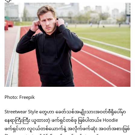
Photo: Freepik
Streetwear Style တွေဟာ ခေတ်သစ်အမျိုးသားအဝတ်ဗီရိုပေါ်မှာ
နေရာကြီးကြီး ယူထားတဲ့ ဖက်ရှင်တစ်ခု ဖြစ်ပါတယ်။ Hoodie
ဖက်ရှင်ဟာ လူငယ်တစ်ယောက်နဲ့ အလိုက်ဖက်ဆုံး အဝတ်အစားဖြစ်