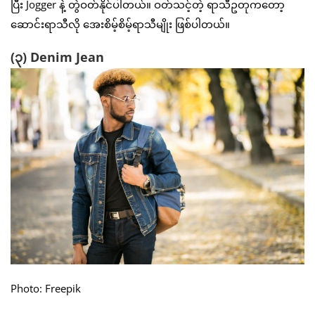
ပြီး Jogger နဲ့ တွဲဝတ်နိုင်ပါတယ်။ ဝတ်သင့်တဲ့ ရာသီဥတုကတော့
ဆောင်းရာသီလို အေးစိမ့်စိမ့်ရာသီမျိုး ဖြစ်ပါတယ်။
(၃) Denim Jean
Photo: Freepik