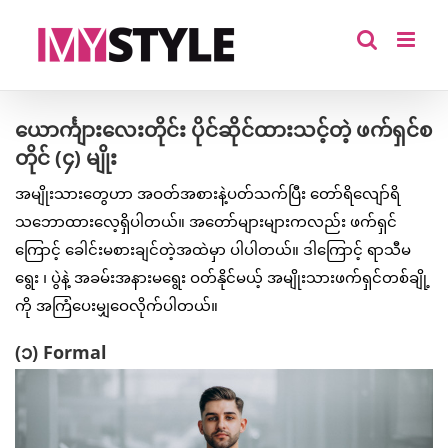
Skip
to
content
ယောင်္ကျားလေးတိုင်း ပိုင်ဆိုင်ထားသင့်တဲ့ ဖက်ရှင်စ
တိုင် (၄) မျိုး
အမျိုးသားတွေဟာ အဝတ်အစားနဲ့ပတ်သက်ပြီး တော်ရိလျော်ရိ
သဘောထားလေ့ရှိပါတယ်။ အတော်များများကလည်း ဖက်ရှင်
ကြောင့် ခေါင်းမစားချင်တဲ့အထဲမှာ ပါပါတယ်။ ဒါကြောင့် ရာသီမ
ရွေး ၊ ပွဲနဲ့ အခမ်းအနားမရွေး ဝတ်နိုင်မယ့် အမျိုးသားဖက်ရှင်တစ်ချို့
ကို အကြံပေးမျှဝေလိုက်ပါတယ်။
(၁) Formal