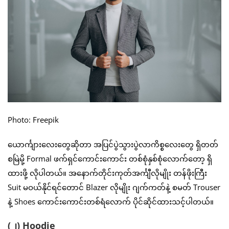
Photo: Freepik
ယောင်္ကျားလေးတွေဆိုတာ အပြင်ပွဲသွားပွဲလာကိစ္စလေးတွေ ရှိတတ်
စမြဲမို့ Formal ဖက်ရှင်ကောင်းကောင်း တစ်စုံနှစ်စုံလောက်တော့ ရှိ
ထားဖို့ လိုပါတယ်။ အနောက်တိုင်းကုတ်အင်္ကျီလိုမျိုး တန်ဖိုးကြီး
Suit မဝယ်နိုင်ရင်တောင် Blazer လိုမျိုး ဂျက်ကတ်နဲ့ စမတ် Trouser
နဲ့ Shoes ကောင်းကောင်းတစ်ရံလောက် ပိုင်ဆိုင်ထားသင့်ပါတယ်။
(၂) Hoodie