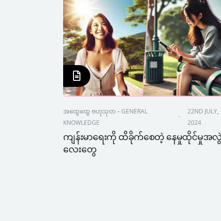
အထွေထွေ ဗဟုသုတ – GENERAL 
22ND JULY, 
KNOWLEDGE
2024
ကျန်းမာရေးကို ထိခိုက်စေတဲ့ နေမှုထိုင်မှုအလွ
လေးတွေ