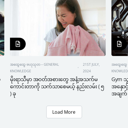
အထွေထွေ ဗဟုသုတ – GENERAL 
21ST JULY, 
အထွေထွေ 
KNOWLEDGE
2024
KNOWLED
ဲ
မိုးရာသီမှာ အဝတ်အစားတွေ အနံ့အသက်မ
Gym သွ
ကောင်းတာကို သက်သာစေမယ့် နည်းလမ်း ( ၅ 
အနှောင့
) ခု
အချက် (
Load More