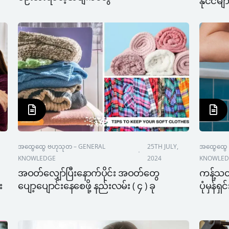
နိုင်ငံမျ
အထွေထွေ ဗဟုသုတ – GENERAL 
25TH JULY, 
အထွေထွေ 
KNOWLEDGE
2024
KNOWLED
အဝတ်လျှော်ပြီးနောက်ပိုင်း အဝတ်တွေ
ကန့်သတ
း
ပျော့ပျောင်းနေစေဖို့ နည်းလမ်း ( ၄ ) ခု
ပုံမှန်ရ