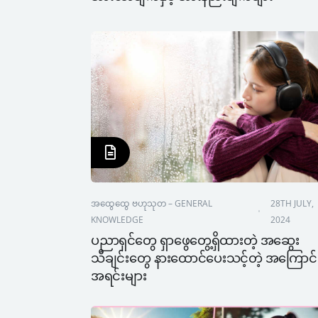
အထွေထွေ ဗဟုသုတ – GENERAL 
28TH JULY, 
KNOWLEDGE
2024
ပညာရှင်တွေ ရှာဖွေတွေ့ရှိထားတဲ့ အဆွေး
သီချင်းတွေ နားထောင်ပေးသင့်တဲ့ အကြောင်
အရင်းများ