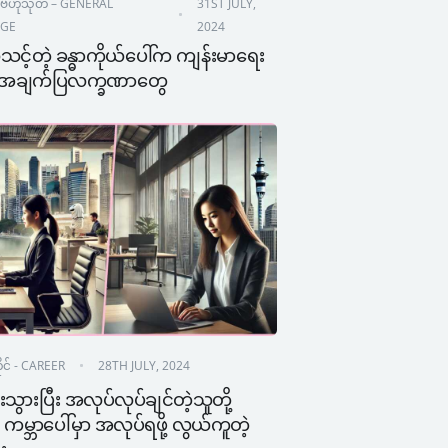
ဗဟုသုတ – GENERAL 
31ST JULY, 
GE
2024
င့်တဲ့ ခန္ဓာကိုယ်ပေါ်က ကျန်းမာရေး
ာ အချက်ပြလက္ခဏာတွေ
င် - CAREER
28TH JULY, 2024
ြားသွားပြီး အလုပ်လုပ်ချင်တဲ့သူတို့
မ္ဘာပေါ်မှာ အလုပ်ရဖို့ လွယ်ကူတဲ့