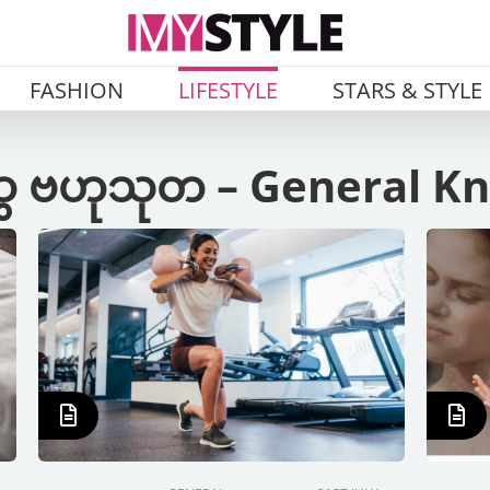
FASHION
LIFESTYLE
STARS & STYLE
 ဗဟုသုတ – General K