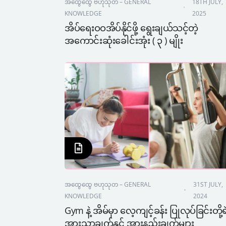
အထွေထွေ ဗဟုသုတ – GENERAL 
18TH JULY, 
KNOWLEDGE
2025
အိပ်ရေးဝဝအိပ်နိုင်ဖို့ ရွေးချယ်သင့်တဲ့ 
အကောင်းဆုံးခေါင်းအုံး ( ၃ ) မျိုး
အထွေထွေ ဗဟုသုတ – GENERAL 
31ST JULY, 
KNOWLEDGE
2024
Gym နဲ့ အိမ်မှာ လေ့ကျင့်ခန်း ပြုလုပ်ခြင်းတို့ရဲ
အားသာချက်နှင့် အားနည်းချက်များ