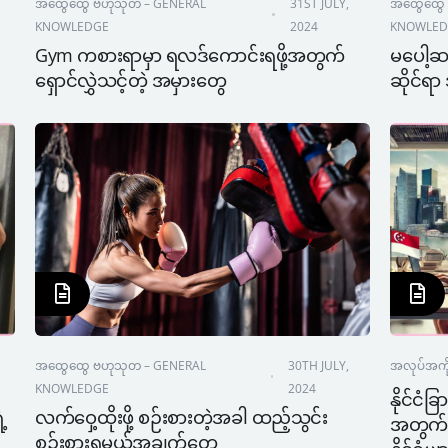
အထွေထွေ ဗဟုသုတ – GENERAL 
31ST JULY, 
အထွေထွေ 
KNOWLEDGE
2024
KNOWLED
Gym ကစားရာမှာ ရလဒ်ကောင်းရဖို့အတွက် 
မပေါ့ဆသ
ရှောင်လွှဲသင့်တဲ့ အမှားတွေ
ဆိုင်ရ
အထွေထွေ ဗဟုသုတ – GENERAL 
30TH JULY, 
အလုပ်အကို
KNOWLEDGE
2024
နိုင်ငံခ
့ 
လက်ဝှေ့ထိုးဖို့ စဉ်းစားတဲ့အခါ ထည့်သွင်း
အတွက် က
စဉ်းစားရမယ့်အချက်တွေ