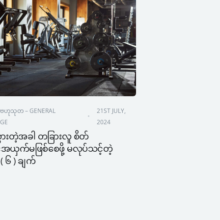
ဗဟုသုတ – GENERAL 
21ST JULY, 
GE
2024
ားတဲ့အခါ တခြားလူ စိတ်
်အယှက်မဖြစ်စေဖို့ မလုပ်သင့်တဲ့
 ၆ ) ချက်