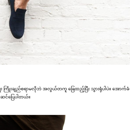
ိုး ကြိုးချည်စရာမလိုဘဲ အလွယ်တကူ ခြေထည့်ပြီး သွားရုံပါပဲ။ အောက်ခံ
်း အဆင်ပြေပါတယ်။