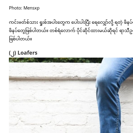
Photo: Mensxp
ကင်းဗတ်စ်သား ရှုးစ်အပါးတွေက ပေါးပါးပြီး ရေလျှော်လို့ ရတဲ့ ဖိနပ
ဖိနပ်တွေဖြစ်ပါတယ်။ တစ်ရံလောက် ပိုင်ဆိုင်ထားမယ်ဆိုရင် ရာသီဥ
ဖြစ်ပါတယ်။
(၂) Loafers