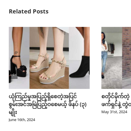
Related Posts
ယုံကြည်မှုအပြည့်ရှိစေတဲ့အပြင်
စတိုင်မိုက်တဲ
စွမ်းအင်အမြဲပြည့်ဝစေမယ့် ဖိနပ် (၃)
ဖက်ရှင်နဲ့ တ
မျိုး
May 31st, 2024
June 16th, 2024