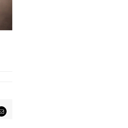
sApp
Email