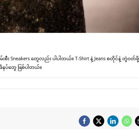
းစီး Sneakers တွေလည်း ပါပါတယ်။ T-Shirt နဲ့ Jeans စတိုင်နဲ့ တွဲဝတ်ဖို့
 ဖိနပ်တွေ ဖြစ်ပါတယ်။
Facebook
X
LinkedIn
What