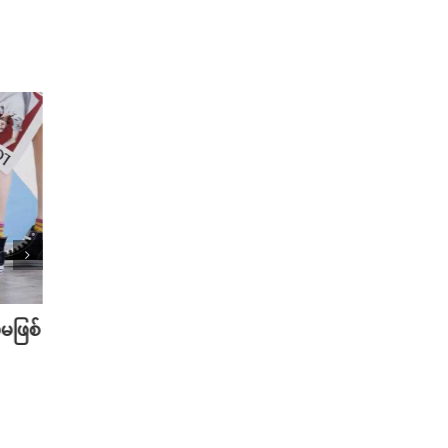
မဖြစ်
ဖိနပ်ဝယ်တဲ့အခါ ရွေးချယ်မှု မှန်ကန်
Suit ဖ
စေဖို့ သိထားသင့်တဲ့ အချက်များ
မယ့် 
April 24th, 2024
April 12