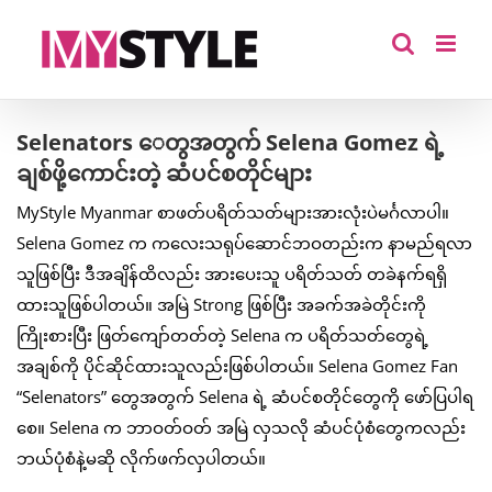
Skip
to
content
Selenators ေတွအတွက် Selena Gomez ရဲ့
ချစ်ဖို့ကောင်းတဲ့ ဆံပင်စတိုင်များ
MyStyle Myanmar စာဖတ်ပရိတ်သတ်များအားလုံးပဲမင်္ဂလာပါ။
Selena Gomez က ကလေးသရုပ်ဆောင်ဘဝတည်းက နာမည်ရလာ
သူဖြစ်ပြီး ဒီအချိန်ထိလည်း အားပေးသူ ပရိတ်သတ် တခဲနက်ရရှိ
ထားသူဖြစ်ပါတယ်။ အမြဲ Strong ဖြစ်ပြီး အခက်အခဲတိုင်းကို
ကြိုးစားပြီး ဖြတ်ကျော်တတ်တဲ့ Selena က ပရိတ်သတ်တွေရဲ့
အချစ်ကို ပိုင်ဆိုင်ထားသူလည်းဖြစ်ပါတယ်။ Selena Gomez Fan
“Selenators” တွေအတွက် Selena ရဲ့ ဆံပင်စတိုင်တွေကို ဖော်ပြပါရ
စေ။ Selena က ဘာဝတ်ဝတ် အမြဲ လှသလို ဆံပင်ပုံစံတွေကလည်း
ဘယ်ပုံစံနဲ့မဆို လိုက်ဖက်လှပါတယ်။