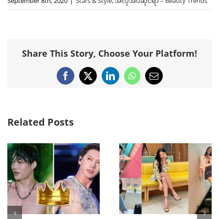
September 8th, 2020
|
Stars & Style
,
အလှအပဆိုင်ရာ – Beauty Trends
Share This Story, Choose Your Platform!
Facebook
X
LinkedIn
WhatsApp
Email
Related Posts