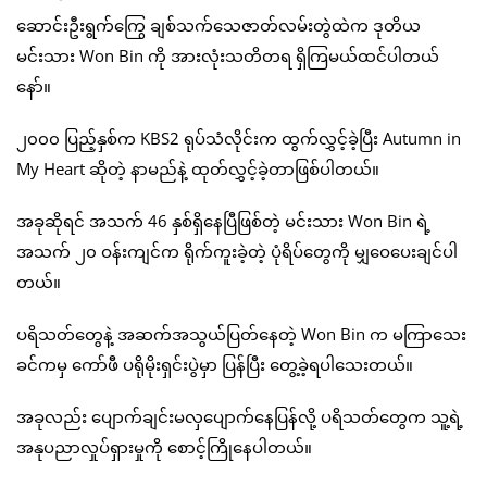
ဆောင်းဦးရွက်ကြွေ ချစ်သက်သေဇာတ်လမ်းတွဲထဲက ဒုတိယ
မင်းသား Won Bin ကို အားလုံးသတိတရ ရှိကြမယ်ထင်ပါတယ်
နော်။
၂၀၀၀ ပြည့်နှစ်က KBS2 ရုပ်သံလိုင်းက ထွက်လွှင့်ခဲ့ပြီး Autumn in
My Heart ဆိုတဲ့ နာမည်နဲ့ ထုတ်လွှင့်ခဲ့တာဖြစ်ပါတယ်။
အခုဆိုရင် အသက် 46 နှစ်ရှိနေပြီဖြစ်တဲ့ မင်းသား Won Bin ရဲ့
အသက် ၂၀ ဝန်းကျင်က ရိုက်ကူးခဲ့တဲ့ ပုံရိပ်တွေကို မျှဝေပေးချင်ပါ
တယ်။
ပရိသတ်တွေနဲ့ အဆက်အသွယ်ပြတ်နေတဲ့ Won Bin က မကြာသေး
ခင်ကမှ ကော်ဖီ ပရိုမိုးရှင်းပွဲမှာ ပြန်ပြီး တွေ့ခဲ့ရပါသေးတယ်။
အခုလည်း ပျောက်ချင်းမလှပျောက်နေပြန်လို့ ပရိသတ်တွေက သူ့ရဲ့
အနုပညာလှုပ်ရှားမှုကို စောင့်ကြိုနေပါတယ်။