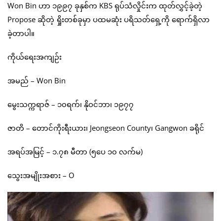
Won Bin ဟာ ၁၉၉၇ ခုနှစ်က KBS ရုပ်သံလှိုင်းက ထုတ်လွှင့်ခဲ့တဲ့
Propose ဆိုတဲ့ ရှိုးတစ်ခုမှာ ပထမဆုံး ပရိသတ်ရှေ့ကို ရောက်ရှိလာ
ခဲ့တာပါ။
ကိုယ်ရေးအကျဉ်း
အမည် – Won Bin
မွေးသက္ကရာဇ် – ၁၀ရက်၊ နိုဝင်ဘာ၊ ၁၉၇၇
ဇာတိ – တောင်ကိုးရီးယား၊ Jeongseon County၊ Gangwon ခရိုင်
အရပ်အမြင့် – ၁.၇၈ မီတာ (၅ပေ ၁၀ လက်မ)
သွေးအမျိုးအစား – O