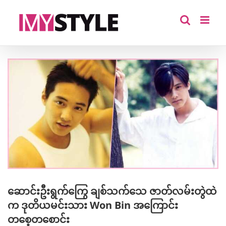
Skip
to
content
View
Larger
Image
ဆောင်းဦးရွက်ကြွေ ချစ်သက်သေ ဇာတ်လမ်းတွဲထဲ
က ဒုတိယမင်းသား Won Bin အကြောင်း
တစေ့တစောင်း