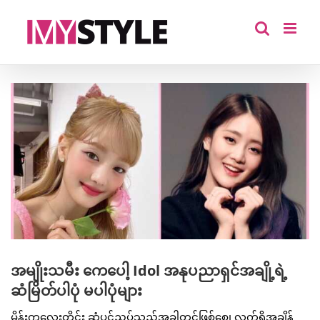
Skip
to
content
View
Larger
Image
အမျိုးသမီး ကေပေါ့ Idol အနုပညာရှင်အချို့ရဲ့
ဆံမြိတ်ပါပုံ မပါပုံများ
မိန်းကလေးတိုင်း ဆံပင်ညှပ်သည့်အခါတွင်ဖြစ်စေ၊ လက်ရှိအချိန်