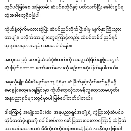
တွင်ပင်ဖြစ်စေ အမြဲတမ်း ဆံပင်စတိုင်နှင့် ပတ်သက်ပြီး ခေါင်းရှုပ်ရ
တဲ့အခါတွေရှိစမြဲပါ။
ကိုယ်နဲ့လိုက်မလားဆိုပြီး ဆံပင်ညှပ်လိုက်ပြီးခါမှ မျက်နှာကြီးသွား
တာမျိုး၊ မလိုက်တာမျိုးတွေကြောင့်လည်း ဆံပင်တစ်ခါညှပ်ရင်
ဘုရားတရတာလည်း အမောပါပဲနော်။
အထူးသဖြင့် ဘေးခွဲဆံပင်ပုံစံထက်ကို အရှေ့ဆံမြိတ်ချဖို့အတွက်
ဆုံးဖြတ်ရတာက တော်တော်လေးကို စဥ်းစားဆုံးဖြတ်ရပါတယ်။
အခုလိုမျိုး မိမိ၏မျက်နှာကျပုံစံမှာ ဆံမြိတ်နှင့်လိုက်ဖက်မှုရှိမရှိ
မေးခွန်းတွေမေးရခြင်းမှာ ကိုယ်တွေလိုသာမန်လူတွေသာမဟုတ်၊
အနုပညာရှင်များတွင်မှာပါ ဖြစ်ပေါ်တတ်ပါတယ်။
ဒါကြောင့် အမျိုးသမီး Idol အနုပညာရှင်အချို့ရဲ့ ကွဲပြားတဲ့ဆံပင်စ
တိုင်ဓာတ်ပုံများကို ပေါင်းစပ်ကာ ဖော်ပြထားပေးတာကြောင့် ဆံမြိတ်
ထားသင့်မထားသင့် မိမိကိုယ်တိုင်စဉ်းစားဆုံဖြတ်လာနိုင်မှာ ဖြစ်ပါ