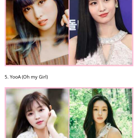
5. YooA (Oh my Girl)