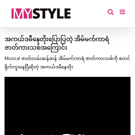
Skip
to
content
အကယ်ဒမီနေတိုးပြောပြတဲ့ အိမ်မက်ကာရံ
ဇာတ်ကားသစ်အကြောင်း
Musical ဇာတ်လမ်းဆန်ဆန် အိမ်မက်ကာရံ ဇာတ်ကားသစ်ကို စတင်
ရိုက်ကူးနေပြီဆိုတဲ့ အကယ်ဒမီနေတိုး