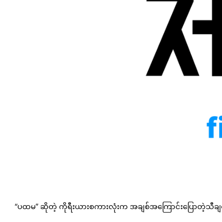
“ပထမ” ဆိုတဲ့ ကိုရီးယားစကားလုံးက အချစ်အကြောင်းပြောတဲ့သီချင်