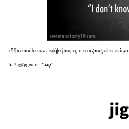
ကိုရီးယားဝေါဟာရမှာ အမြဲကြားနေကျ စကားလုံးတွေထဲက တစ်ခုက
5. 지금/jigeum – “အခု”