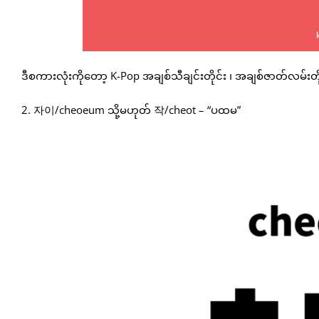
ဒီစကားလုံးကိုတော့ K-Pop အချစ်သီချင်းတိုင်း ၊ အချစ်ဇာတ်လမ်း
2. 자이/cheoeum သို့မဟုတ် 작/cheot – “ပထမ”