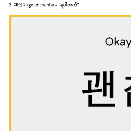
3. 괜입아/gwenchanha – “ရပါတယ်”