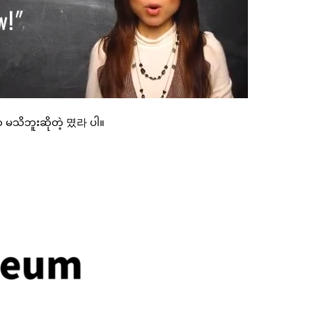
 မသိဘူးဆိုတဲ့ 몄라 ပါ။