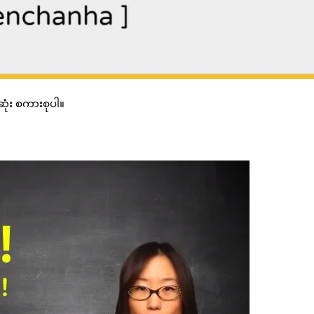
ုံး စကားစုပါ။