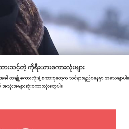
းသင့်တဲ့ ကိုရီးယားစကားလုံးများ
့အခါ တချို့စကားလုံးနဲ့ စကားစုတွေက သင်နားရည်ဝနေမှာ အသေချာပါ။
အသုံးအများဆုံးစကားလုံးတွေပါ။