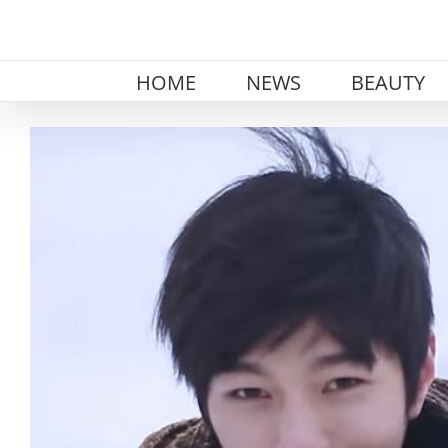
Skip
to
content
HOME
NEWS
BEAUTY
View
Larger
Image