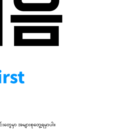
းတွေမှာ အများစုတွေ့ရမှာပါ။