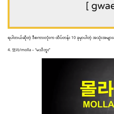
ရပါတယ်ဆိုတဲ့ ဒီစကားလုံးက ထိပ်တန်း 10 ခုမှာပါတဲ့ အသုံးအများဆ
4. 몄라/molla – “မသိဘူး”