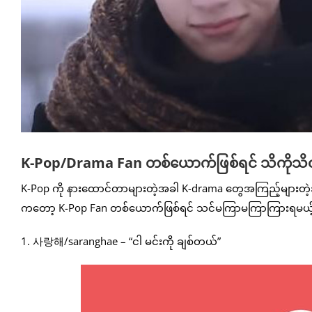
K-Pop/Drama Fan တစ်ယောက်ဖြစ်ရင် သိကိုသိထာ
K-Pop ကို နားထောင်တာများတဲ့အခါ K-drama တွေအကြည့်များတဲ
ကတော့ K-Pop Fan တစ်ယောက်ဖြစ်ရင် သင်မကြာမကြာကြားရမယ့် 
1. 사랑해/saranghae – “ငါ မင်းကို ချစ်တယ်”