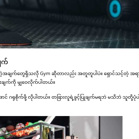
ျက်
့်တဲ့အချက်တွေရှိသလို Gym ဆိုတာလည်း အတူတူပါပဲ။ ရှောင်သင့်တဲ့ အ
ါးချက်ကို မျှဝေလိုက်ပါတယ်။
် ဂရုစိုက်ဖို့ လိုပါတယ်။ တခြားလူရဲ့ခွင့်ပြုချက်မရဘဲ မသိဘဲ သူတို့ပုံ