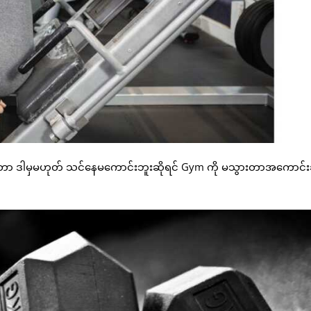
ုးတာ ဒါမှမဟုတ် သင်နေမကောင်းဘူးဆိုရင် Gym ကို မသွားတာအကောင်းဆ