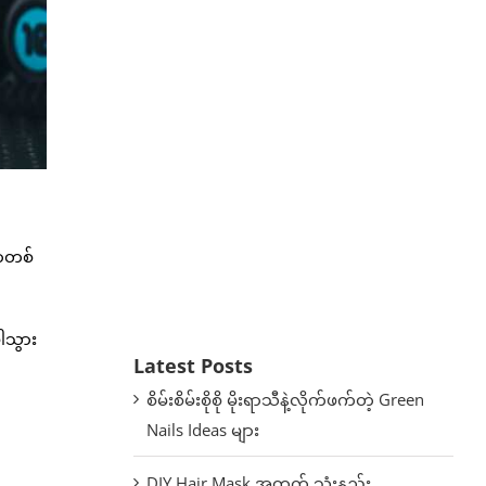
ရာတစ်
ပါသွား
Latest Posts
စိမ်းစိမ်းစိုစို မိုးရာသီနဲ့လိုက်ဖက်တဲ့ Green
Nails Ideas များ
DIY Hair Mask အတွက် သုံးနည်း