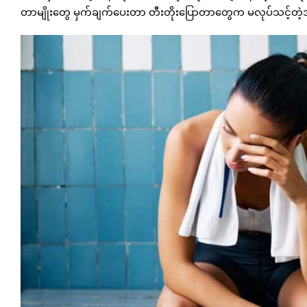
တာမျိုးတွေ မှက်ချက်ပေးတာ တီးတိုးပြောတာတွေက မလုပ်သင့်တဲ