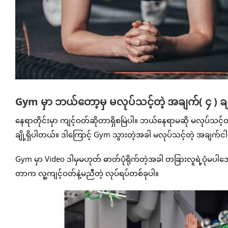
Gym မှာ ဘယ်တော့မှ မလုပ်သင့်တဲ့ အချက်( ၄ ) ခ
နေရာတိုင်းမှာ ကျင့်ဝတ်ဆိုတာရှိစမြဲပါ။ ဘယ်နေရာမဆို မလုပ်သင
ချို့ရှိပါတယ်။ ဒါကြောင့် Gym သွားတဲ့အခါ မလုပ်သင့်တဲ့ အချက်င
Gym မှာ Video ဒါမှမဟုတ် ဓာတ်ပုံရိုက်တဲ့အခါ တခြားလူရဲ့ပုံမပါအောင
တာက လူ့ကျင့်ဝတ်နဲ့မညီတဲ့ လုပ်ရပ်တစ်ခုပါ။