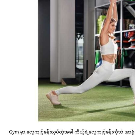
Gym မှာ လေ့ကျင့်ခန်းလုပ်တဲ့အခါ ကိုယ့်ရဲ့လေ့ကျင့်ခန်းကိုဘဲ အာ