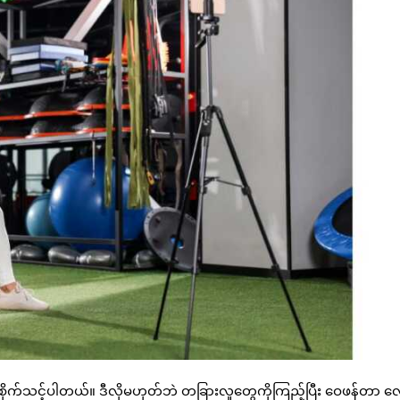
ရုံစိုက်သင့်ပါတယ်။ ဒီလိုမဟုတ်ဘဲ တခြားလူတွေကိုကြည့်ပြီး ဝေဖန်တာ လှ