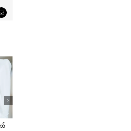
sApp
Email
ော်
ဂျိုင်းမဲလာအောင် သင်ကိုယ်တိုင်
ကိုယ်ရ