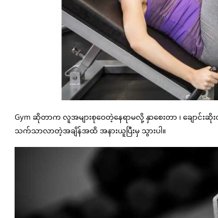
Gym ဆိုတာက လူအများစုဝေတဲ့နေရာမလို့ နှာစေးတာ ၊ ချောင်းဆိ
သက်သာလာတဲ့အချိန်အထိ အနားယူပြီးမှ သွားပါ။