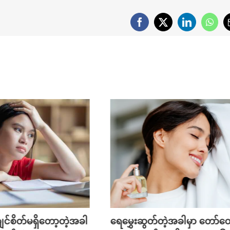
Facebook
X
LinkedIn
What
င်စိတ်မရှိတော့တဲ့အခါ
ရေမွှေးဆွတ်တဲ့အခါမှာ တော်တ