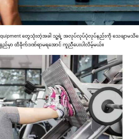
Equipment တွေသုံးတဲ့အခါ သူ့ရဲ့ အလုပ်လုပ်ပုံလုပ်နည်းကို သေချာမသိ
ှည်မှာ ထိခိုက်ဒဏ်ရာမရအောင် ကူညီပေးပါလိမ့်မယ်။