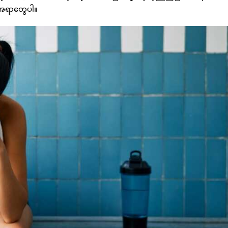
့အရာတွေပါ။