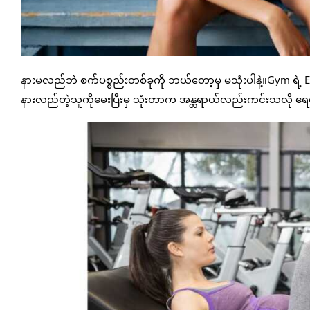
နားမလည်ဘဲ စက်ပစ္စည်းတစ်ခုကို ဘယ်တော့မှ မသုံးပါနဲ့။Gym ရဲ့ 
နားလည်တဲ့သူကိုမေးပြီးမှ သုံးတာက အန္တရာယ်လည်းကင်းသလို ရေရ