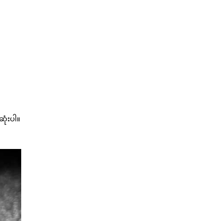
ုံးပါ။