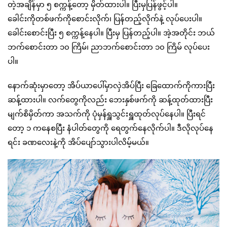
တဲ့အချိန်မှာ ၅ စက္ကန့်တော့ မှိတ်ထားပါ။ ပြီးမှပြန်ဖွင့်ပါ။
ခေါင်းကိုတစ်ဖက်ကိုစောင်းလိုက်၊ ပြန်တည့်လိုက်နဲ့ လုပ်ပေးပါ။
ခေါင်းစောင်းပြီး ၅ စက္ကန့်နေပါ။ ပြီးမှ ပြန်တည့်ပါ။ အဲ့အတိုင်း ဘယ်
ဘက်စောင်းတာ ၁၀ ကြိမ်၊ ညာဘက်စောင်းတာ ၁၀ ကြိမ် လုပ်ပေး
ပါ။
နောက်ဆုံးမှာတော့ အိပ်ယာပေါ်မှာလှဲအိပ်ပြီး ခြေထောက်ကိုကားပြီး
ဆန့်ထားပါ။ လက်တွေကိုလည်း ဘေးနှစ်ဖက်ကို ဆန့်ထုတ်ထားပြီး
မျက်စိမှိတ်ကာ အသက်ကို ပုံမှန်ရှူသွင်းရှူထုတ်လုပ်နေပါ။ ပြီးရင်
တော့ ၁ ကနေစပြီး နံပါတ်တွေကို ရေတွက်နေလိုက်ပါ။ ဒီလိုလုပ်နေ
ရင်း ခဏလေးနဲ့ကို အိပ်ပျော်သွားပါလိမ့်မယ်။