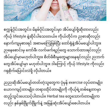
စက္ကန့်ပိုင်းအတွင်း၊ မိနစ်ပိုင်းအတွင်းမှာ အိပ်ပျော်ဖို့ဆိုတာလည်း
ကိုယ့် lifestyle နဲ့ဆိုင်ပါသေးတယ်။ ကိုယ်တိုင်က ညစာဆိုလည်း
နောက်ကျမှစားရင် အစာမကြေဖြစ်ပြီး တော်ရုံနဲ့အိပ်မပျော်ပါဘူး။
ညနေစောင်းမှ ကော်ဖီ၊ လက်ဖက်ရည်တွေ သောက်ထားရင်လည်း
အိပ်ပျော်မှာမဟုတ်ပါဘူး။ စိတ်ဖိစီးမှုတွေများနေရင်လည်း ညဘက်
တွေအိပ်ပျော်မှာ မဟုတ်ပါဘူး။ ဒါကြောင့် ကိုယ့် lifestyle ကိုလည်း
ဂရုစိုက်ပြောင်းလဲဖို့ လိုပါတယ်။
ညညဆိုအိပ်မပျော်တတ်တဲ့သူတွေက ပုံမှန် exercise လုပ်တာမျိုး၊
ယောဂကျင့်တာမျိုး၊ တရားထိုင်တာမျိုးကို ကိုယ့်ရဲ့တစ်နေ့တာမှာ
ထည့်သွင်းပေးသင့်ပါတယ်။ Herbal tea တွေသောက်တာမျိုးက
လည်း နှစ်နှစ်ခြိုက်ခြိုက်နဲ့ အမြန်ဆုံးအိပ်ပျော်စေပါတယ်။