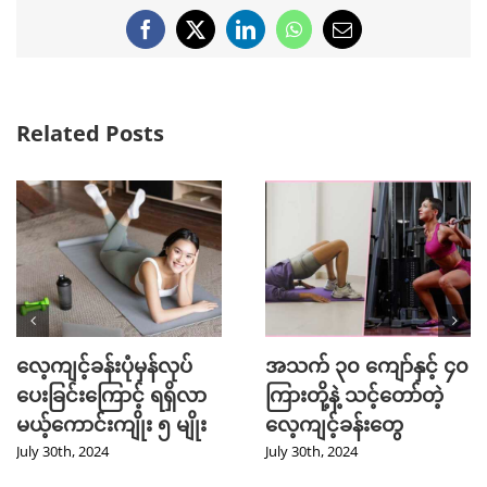
Facebook
X
LinkedIn
WhatsApp
Email
Related Posts
လေ့ကျင့်ခန်းပုံမှန်လုပ်
အသက် ၃၀ ကျော်နှင့် ၄၀
ပေးခြင်းကြောင့် ရရှိလာ
ကြားတို့နဲ့ သင့်တော်တဲ့
မယ့်ကောင်းကျိုး ၅ မျိုး
လေ့ကျင့်ခန်းတွေ
July 30th, 2024
July 30th, 2024