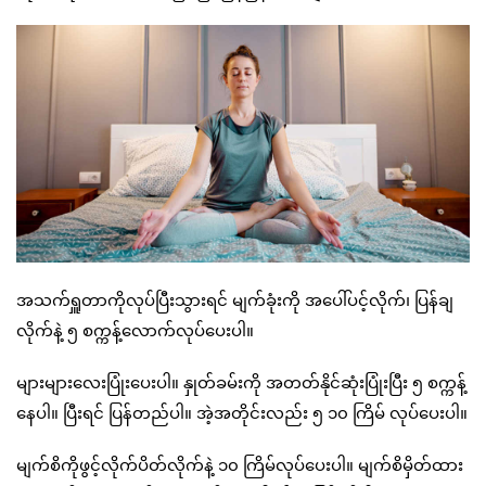
အသက်ရှူတာကိုလုပ်ပြီးသွားရင် မျက်ခုံးကို အပေါ်ပင့်လိုက်၊ ပြန်ချ
လိုက်နဲ့ ၅ စက္ကန့်လောက်လုပ်ပေးပါ။
များများလေးပြုံးပေးပါ။ နှုတ်ခမ်းကို အတတ်နိုင်ဆုံးပြုံးပြီး ၅ စက္ကန့်
နေပါ။ ပြီးရင် ပြန်တည်ပါ။ အဲ့အတိုင်းလည်း ၅ ၁၀ ကြိမ် လုပ်ပေးပါ။
မျက်စိကိုဖွင့်လိုက်ပိတ်လိုက်နဲ့ ၁၀ ကြိမ်လုပ်ပေးပါ။ မျက်စိမှိတ်ထား