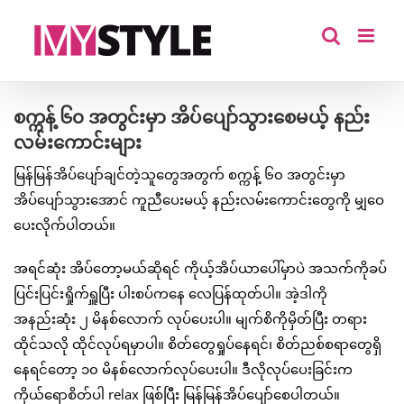
Skip
to
content
စက္ကန့် ၆၀ အတွင်းမှာ အိပ်ပျော်သွားစေမယ့် နည်း
လမ်းကောင်းများ
မြန်မြန်အိပ်ပျော်ချင်တဲ့သူတွေအတွက် စက္ကန့် ၆၀ အတွင်းမှာ
အိပ်ပျော်သွားအောင် ကူညီပေးမယ့် နည်းလမ်းကောင်းတွေကို မျှဝေ
ပေးလိုက်ပါတယ်။
အရင်ဆုံး အိပ်တော့မယ်ဆိုရင် ကိုယ့်အိပ်ယာပေါ်မှာပဲ အသက်ကိုခပ်
ပြင်းပြင်းရှိုက်ရှူပြီး ပါးစပ်ကနေ လေပြန်ထုတ်ပါ။ အဲ့ဒါကို
အနည်းဆုံး ၂ မိနစ်လောက် လုပ်ပေးပါ။ မျက်စိကိုမှိတ်ပြီး တရား
ထိုင်သလို ထိုင်လုပ်ရမှာပါ။ စိတ်တွေရှုပ်နေရင်၊ စိတ်ညစ်စရာတွေရှိ
နေရင်တော့ ၁၀ မိနစ်လောက်လုပ်ပေးပါ။ ဒီလိုလုပ်ပေးခြင်းက
ကိုယ်ရောစိတ်ပါ relax ဖြစ်ပြီး မြန်မြန်အိပ်ပျော်စေပါတယ်။