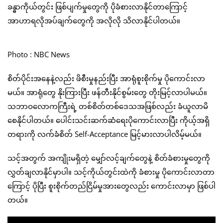
ခန္ဓာကိုယ်တွင်း ဖြစ်ပျက်မှုတွေကို ပိုခံစားလာနိုင်တာကြောင့်
အာဟာရလိုအပ်ချက်တွေကို အလိုလို သိလာနိုင်ပါတယ်။
Photo : NBC News
စိတ်ပိုင်းအနေနဲ့လည်း ဖိစီးမှုနည်းပြီး အာရုံစူးစိုက်မှု ပိုကောင်းလာ
မယ်။ အာရုံတွေ နိုးကြားပြီး ဖန်တီးနိုင်စွမ်းတွေ တိုးမြင့်လာပါမယ်။
သဘာဝလောကကြီးရဲ့ တစ်စိတ်တစ်ဒေသအဖြစ်လည်း ခံယူလာမိ
စေနိုင်ပါတယ်။ ပေါင်းသင်းဆက်ဆံရေးပိုကောင်းလာပြီး ကိုယ့်အရှိ
တရားကို လက်ခံစိတ် Self-Acceptance မြင့်မားလာပါလိမ့်မယ်။
သင့်အတွက် အကျိုးမရှိတဲ့ မျှော်လင့်ချက်တွေနဲ့ စိတ်ခံစားမှုတွေကို
လွှတ်ချလာနိုင်မှာပါ။ သင့်ကိုယ်တွင်းထဲကို ခံစားမှု ပိုကောင်းလာတာ
ကြောင့် ပိုပြီး စူးစိုက်တည်ငြိမ်မှုအားတွေလည်း ကောင်းလာမှာ ဖြစ်ပါ
တယ်။