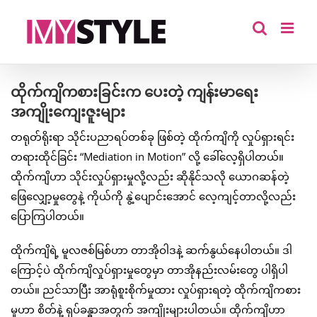
Skip
to
content
ထိုက်ကျိကစားခြင်းက ပေးတဲ့ ကျန်းမာရေး
အကျိုးကျေးဇူးများ
တရုတ်ရိုးရာ သိုင်းပညာရပ်တစ်ခု ဖြစ်တဲ့ ထိုက်ကျိကို လှုပ်ရှားရင်း
တရားထိုင်ခြင်း “Mediation in Motion” လို့ ခေါ်လေ့ရှိပါတယ်။
ထိုက်ကျိဟာ သိုင်းလှုပ်ရှားမှုလို့လည်း ဆိုနိုင်သလို ယောဂဆန်တဲ့
ဖြေလျှော့မှုတွေနဲ့ ကိုယ်ကို နွဲ့ပျောင်းအောင် လေ့ကျင့်တာလို့လည်း
ပြောကြပါတယ်။
ထိုက်ကျိရဲ့ မူလဇစ်မြစ်ဟာ တာအိုဝါဒနဲ့ ဆက်နွယ်နေပါတယ်။ ဒါ
ကြောင့်ပဲ ထိုက်ကျိလှုပ်ရှားမှုတွေမှာ တာအိုနည်းလမ်းတွေ ပါရှိပါ
တယ်။ ညင်သာပြီး အာရုံစူးစိုက်မှုထား လှုပ်ရှားရတဲ့ ထိုက်ကျိကစား
မှုဟာ စိတ်နဲ့ ရုပ်ခန္ဓာအတွက် အကျိုးများပါတယ်။ ထိုက်ကျိဟာ