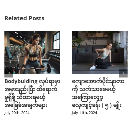
Related Posts
Bodybulding လုပ်ရာမှာ
ကျောအောက်ပိုင်းနာတာ
အမှားနည်းပြီး ထိရောက်
ကို သက်သာစေမယ့်
မှုရှိဖို့ သိထားရမယ့်
အကြောလျှော့
အခြေခံအချက်များ
လေ့ကျင့်ခန်း ( ၅ ) မျိုး
July 20th, 2024
July 11th, 2024