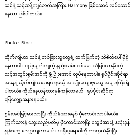
သင်နဲ့ သင့်ဆန့်ကျင်ဘက်အကြား Harmony ဖြစ်အောင် လုပ်ဆောင်
နေတာ ဖြစ်ပါတယ်။
Photo : iStock
ထိုက်ကျိဟာ သင်နဲ့ တစ်ခြားသူတွေရဲ့ ထက်မြက်တဲ့ သိစိတ်ပေါ် မှီခို
နေတာပါ။ စည်းချက်ကျတဲ့ နည်းလမ်းတစ်ခုမှာ သိမြင်လာနိုင်တဲ့
သင့်အတွင်းစွမ်းအင်ကို ဖွံ့ဖြိုးအောင် လုပ်နေတာပါ။ ရုပ်ပိုင်းဆိုင်ရာ
အနေနဲ့ ထိုက်ကျိကစားရင် ရမယ့် အကျိုးကျေးဇူးတွေ အများကြီး ရှိ
ပါတယ်။ ကိုယ်နေဟန်ထားမှန်ကန်လာမယ်။ ရုပ်ပိုင်းဆိုင်ရာ
ဖြေလျှော့အနားရမယ်။
စွမ်းအင်မြင့်မားလာပြီး ကိုယ်ခံအားစနစ် ပိုကောင်းလာပါမယ်။
ကြွက်သားနဲ့ သွေးလည်ပတ်မှု ပိုကောင်းလာပြီး သွေဖိအားနဲ့ နှလုံးခုန်
နှုန်းတွေ လျော့ကျလာမယ်။ အရိုးပွရောဂါကို ကာကွယ်နိုင်ပြီး