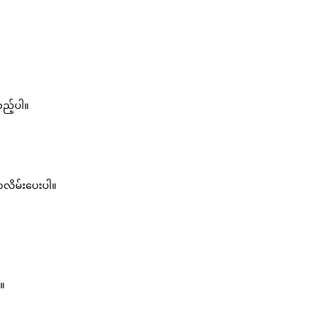
ည့်ပါ။
ှာလိမ်းပေးပါ။
။