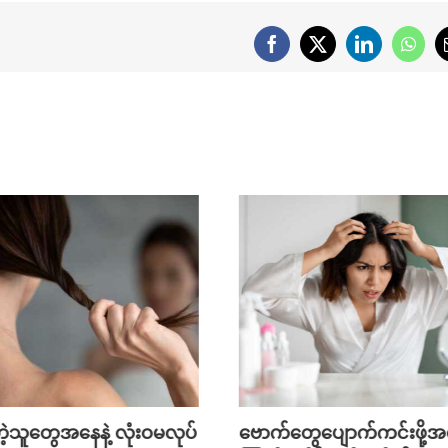
Facebook
X
LinkedIn
What
ူတွေအနေနဲ့ လုံးဝမလုပ်
ဗောက်တွေပျောက်ကင်းဖို့အတွ