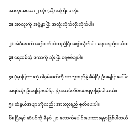
အာလူးအသေး ၂ လုံး (သို့) အကြီး ၁ လုံး
၁။
အာလူးကို အခွံနွှာပြီး အတုံးလိုက်လှီးလိုက်ပါ။
၂။
အဲဒီနောက် ဖျော်စက်ထဲထည့်ပြီး ဖျော်လိုက်ပါ။ ရေအနည်းငယ်ထ
၃။
ရေဆစ်တဲ့ ဇကာကို သုံးပြီး ရေစစ်ချပါ။
၄။
ပုံမှာပြထားတဲ့ ဝါဂွမ်းဖတ်ကို အာလူးရည်နဲ့ စိမ်ပြီး ဦးရေပြားပေါ်မ
အရင်ဆုံး ဦးရေပြားပေါ်မှာ နှံ့အောင်လိမ်းပေးရမှာဖြစ်ပါတယ်။
၅။
ဆံနွယ်အဖျားကိုလည်း အားလူးရည် စွတ်ပေးပါ။
၆။
ပြီးရင် ဆံပင်ကို မိနစ် ၂၀ လောက်ပေါင်းပေးထားရမှာဖြစ်ပါတယ်