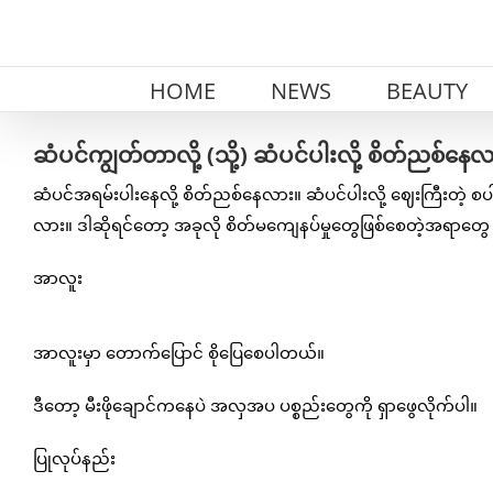
Skip
to
content
HOME
NEWS
BEAUTY
ဆံပင်ကျွတ်တာလို့ (သို့) ဆံပင်ပါးလို့ စိတ်ညစ်နေလာ
ဆံပင်အရမ်းပါးနေလို့ စိတ်ညစ်နေလား။ ဆံပင်ပါးလို့ ဈေးကြီးတဲ့ စ
လား။ ဒါဆိုရင်တော့ အခုလို စိတ်မကျေနပ်မှုတွေဖြစ်စေတဲ့အရာတွေ 
အာလူး
အာလူးမှာ တောက်ပြောင် စိုပြေစေပါတယ်။
ဒီတော့ မီးဖိုချောင်ကနေပဲ အလှအပ ပစ္စည်းတွေကို ရှာဖွေလိုက်ပါ။
ပြုလုပ်နည်း