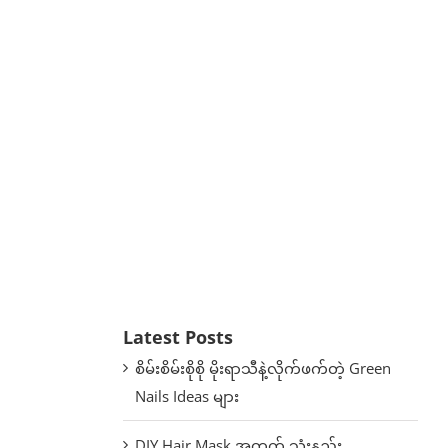
Latest Posts
စိမ်းစိမ်းစိုစို မိုးရာသီနဲ့လိုက်ဖက်တဲ့ Green
Nails Ideas များ
DIY Hair Mask အတွက် သုံးနည်း