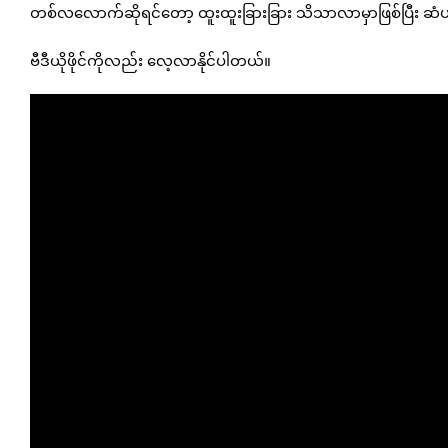
တစ်လလောက်ဆိုရင်တော့ ထူးထူးခြားခြား သိသာလာမှာဖြစ်ပြီး ဆ
ဗီဒီယိုဖိုင်ကိုလည်း လေ့လာနိုင်ပါတယ်။