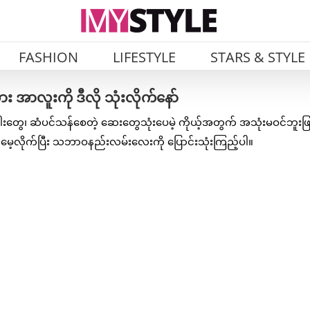
FASHION
LIFESTYLE
STARS & STYLE
း အာလူးကို ဒီလို သုံးလိုက်နော်
ပါးတွေ၊ ဆံပင်သန်စေတဲ့ ဆေးတွေသုံးပေမဲ့ ကိုယ့်အတွက် အသုံးမဝင်ဘူးဖ
မေ့လိုက်ပြီး သဘာဝနည်းလမ်းလေးကို ပြောင်းသုံးကြည့်ပါ။