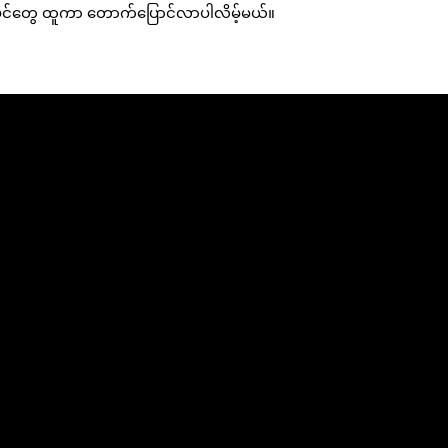
ံပင်တွေ ထူကာ တောက်ပြောင်လာပါလိမ့်မယ်။