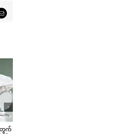
sApp
Email
က်
ဆံပင်အလွန်ကျွတ်ခြင်းနဲ့ ထိပ်ပြောင်
စတိုင