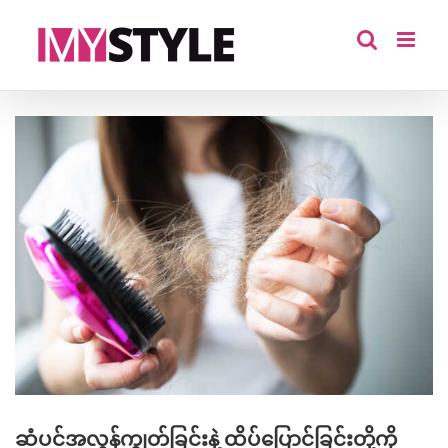
Skip
to
content
View
Larger
Image
ဆံပင်အလွန်ကျွတ်ခြင်းနဲ့ ထိပ်ပြောင်ခြင်းတို့ကို