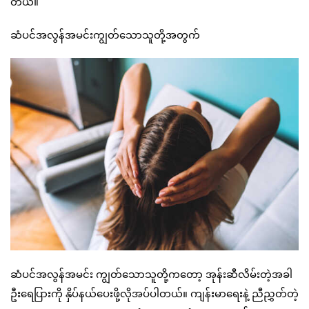
တယ်။
ဆံပင်အလွန်အမင်းကျွတ်သောသူတို့အတွက်
ဆံပင်အလွန်အမင်း ကျွတ်သောသူတို့ကတော့ အုန်းဆီလိမ်းတဲ့အခါ
ဦးရေပြားကို နှိပ်နယ်ပေးဖို့လိုအပ်ပါတယ်။ ကျန်းမာရေးနဲ့ ညီညွှတ်တဲ့