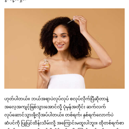
ဟုတ်ပါတယ်။ ဘယ်အရာပဲလုပ်လုပ် စလုပ်လိုက်ပြီဆိုတာနဲ့
အလေ့အကျင့်ဖြစ်သွားအောင်လို့ ပုံမှန်အတိုင်း ဆက်လက်
လုပ်ဆောင်သွားဖို့လိုအပ်ပါတယ်။ တစ်ရက်၊ နှစ်ရက်လောက်ပဲ
ဆံပင်ကို ပြုပြင်ထိန်းသိမ်းလို့ အကြောင်းမထူးပါဘူး။ ထိုတစ်ရက်စာ