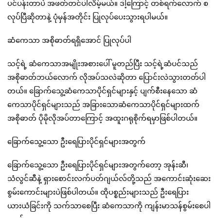
ပင်ပန်းတာပဲ အဖတ်တင်ပါလိမ့်မယ်။ ဒါ့ကြောင့် တစ်ရက်လောက် စ
လုပ်ပြီဆိုတာနဲ့ ပုံမှန်အတိုင်း ပြုလုပ်ပေးသွားရပါမယ်။
ဆံကေသာ အစိုဓာတ်ရရှိအောင် ပြုလုပ်ပါ
သင့်ရဲ့ ဆံကေသာအမျိုးအစားပေါ် မူတည်ပြီး သင့်ရဲ့ဆံပင်သည်
အစိုဓာတ်ဘယ်လောက် လိုအပ်သလဲဆိုတာ ပြောင်းလဲသွားတတ်ပါ
တယ်။ ခြောက်သွေ့ဆံကေသာပိုင်ရှင်များနှင့် ပျက်စီးနေသော ဆံ
ကေသာပိုင်ရှင်များသည် အခြားသောဆံကေသာပိုင်ရှင်များထက်
အစိုဓာတ် ပိုမိုလိုအပ်တာကြောင့် အထူးဂရုစိုက်ရမှာဖြစ်ပါတယ်။
ခြောက်သွေ့သော ဦးရေပြားပိုင်ရှင်များအတွက်
ခြောက်သွေ့သော ဦးရေပြားပိုင်ရှင်များအတွက်တော့ အုန်းဆီ၊
သံလွင်ဆီနဲ့ ရှားစောင်းလက်ပတ်ဂျယ်လ်တို့သည် အကောင်းဆုံးဆေး
စွမ်းကောင်းများပဲဖြစ်ပါတယ်။ ထိုပစ္စည်းများသည် ဦးရေပြား
ယားယံခြင်းကို သက်သာစေပြီး ဆံကေသာကို ကျန်းမာသန်စွမ်းစေပါ