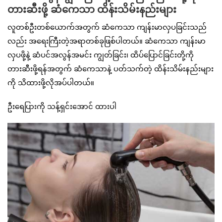
တားဆီးဖို့ ဆံကေသာ ထိန်းသိမ်းနည်းများ
လူတစ်ဦးတစ်ယောက်အတွက် ဆံကေသာ ကျန်းမာလှပခြင်းသည်
လည်း အရေးကြီးတဲ့အရာတစ်ခုဖြစ်ပါတယ်။ ဆံကေသာ ကျန်းမာ
လှပဖို့နဲ့ ဆံပင်အလွန်အမင်း ကျွတ်ခြင်း၊ ထိပ်ပြောင်ခြင်းတို့ကို
တားဆီးဖို့ရန်အတွက် ဆံကေသာနဲ့ ပတ်သက်တဲ့ ထိန်းသိမ်းနည်းများ
ကို သိထားဖို့လိုအပ်ပါတယ်။
ဦးရေပြားကို သန့်ရှင်းအောင် ထားပါ