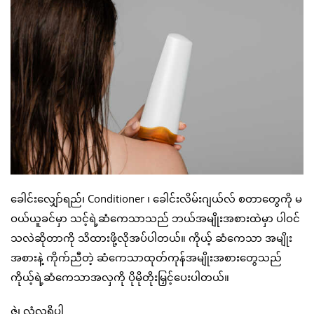
ခေါင်းလျှော်ရည်၊ Conditioner ၊ ခေါင်းလိမ်းဂျယ်လ် စတာတွေကို မ
ဝယ်ယူခင်မှာ သင့်ရဲ့ဆံကေသာသည် ဘယ်အမျိုးအစားထဲမှာ ပါဝင်
သလဲဆိုတာကို သိထားဖို့လိုအပ်ပါတယ်။ ကိုယ့် ဆံကေသာ အမျိုး
အစားနဲ့ ကိုက်ညီတဲ့ ဆံကေသာထုတ်ကုန်အမျိုးအစားတွေသည်
ကိုယ့်ရဲ့ဆံကေသာအလှကို ပိုမိုတိုးမြှင့်ပေးပါတယ်။
ဇွဲ၊ လုံ့လရှိပါ