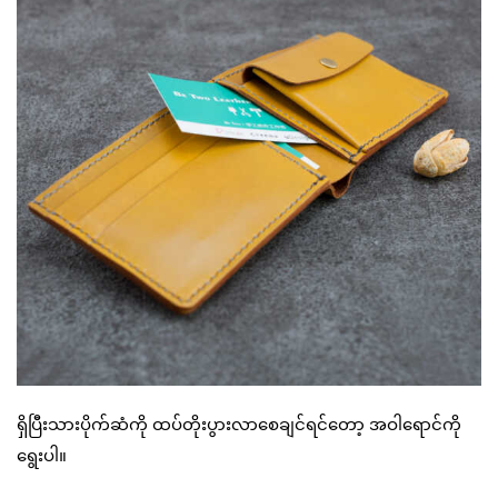
ရှိပြီးသားပိုက်ဆံကို ထပ်တိုးပွားလာစေချင်ရင်တော့ အဝါရောင်ကို
ရွေးပါ။