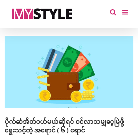
Skip
to
content
View
Larger
Image
ပိုက်ဆံအိတ်ဝယ်မယ်ဆိုရင် ဝင်လာသမျှငွေမြဲဖို့
ရွေးသင့်တဲ့ အရောင် ( ၆ ) ရောင်