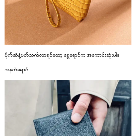
ပိုက်ဆံနဲ့ပတ်သက်လာရင်တော့ ရွှေရောင်က အကောင်းဆုံးပါ။
အနက်ရောင်