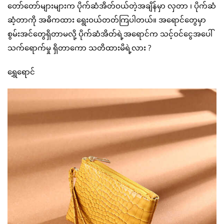
တော်တော်များများက ပိုက်ဆံအိတ်ဝယ်တဲ့အချိန်မှာ လှတာ ၊ ပိုက်ဆံ
ဆံ့တာကို အဓိကထား ရွေးဝယ်တတ်ကြပါတယ်။ အရောင်တွေမှာ
စွမ်းအင်တွေရှိတာမလို့ ပိုက်ဆံအိတ်ရဲ့အရောင်က သင့်ဝင်ငွေအပေါ်
သက်ရောက်မှု ရှိတာကော သတိထားမိရဲ့လား ?
ရွှေရောင်