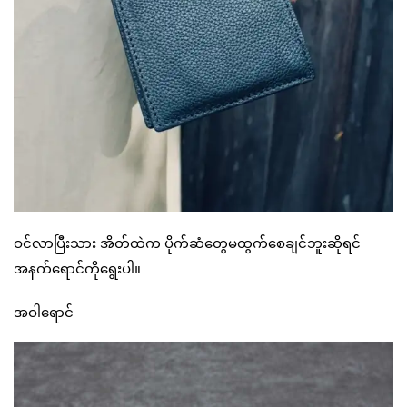
ဝင်လာပြီးသား အိတ်ထဲက ပိုက်ဆံတွေမထွက်စေချင်ဘူးဆိုရင်
အနက်ရောင်ကိုရွေးပါ။
အဝါရောင်