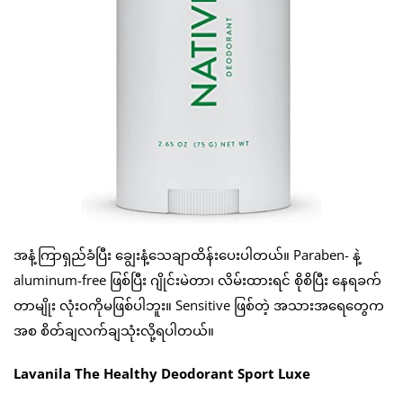
အနံ့ကြာရှည်ခံပြီး ချွေးနံ့သေချာထိန်းပေးပါတယ်။ Paraben- နဲ့
aluminum-free ဖြစ်ပြီး ဂျိုင်းမဲတာ၊ လိမ်းထားရင် စိုစိပြီး နေရခက်
တာမျိုး လုံးဝကိုမဖြစ်ပါဘူး။ Sensitive ဖြစ်တဲ့ အသားအရေတွေက
အစ စိတ်ချလက်ချသုံးလို့ရပါတယ်။
Lavanila The Healthy Deodorant Sport Luxe