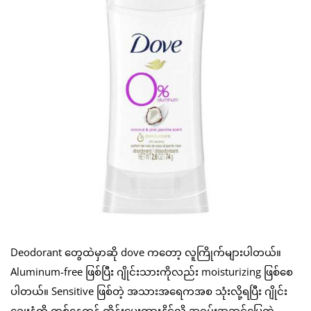
Deodorant တွေထဲမှာဆို dove ကတော့ လူကြိုက်များပါတယ်။
Aluminum-free ဖြစ်ပြီး ဂျိုင်းသားကိုလည်း moisturizing ဖြစ်စေ
ပါတယ်။ Sensitive ဖြစ်တဲ့ အသားအရေကအစ သုံးလို့ရပြီး ဂျိုင်း
ချွေးနံ့ကို တစ်နေကုန် ထိန်းပေးထားနိုင်လို့ အရမ်းအဆင်ပြေတဲ့