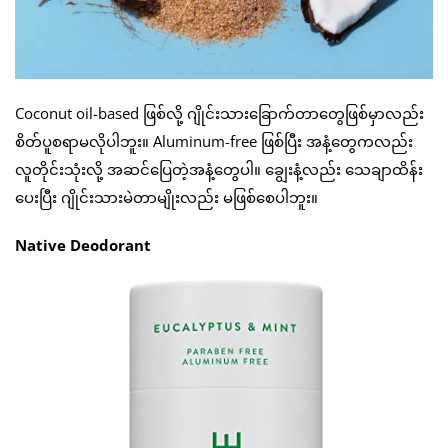
Coconut oil-based ဖြစ်လို့ ဂျိုင်းသားခြောက်တာတွေဖြစ်မှာလည်း
စိတ်ပူစရာမလိုပါဘူး။ Aluminum-free ဖြစ်ပြီး အနံ့တွေကလည်း
လူတိုင်းသုံးလို့ အဆင်ပြေတဲ့အနံ့တွေပါ။ ချွေးနံ့လည်း သေချာထိန်း
ပေးပြီး ဂျိုင်းသားမဲတာမျိုးလည်း မဖြစ်စေပါဘူး။
Native Deodorant