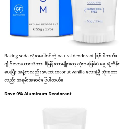
Baking soda လုံးဝမပါဝင်တဲ့ natural deodorant ဖြစ်ပါတယ်။
ဂျိုင်းသားယားယံတာ၊ နီမြန်းတာမျိုးတွေ လုံးဝမဖြစ်ပဲ ချွေးနံ့ထိန်း
ပေးပြီး အနံ့ကလည်း sweet coconut vanilla လေးနဲ့မို့ သုံးရတာ
လည်း အရမ်းအဆင်ပြေပါတယ်။
Dove 0% Aluminum Deodorant