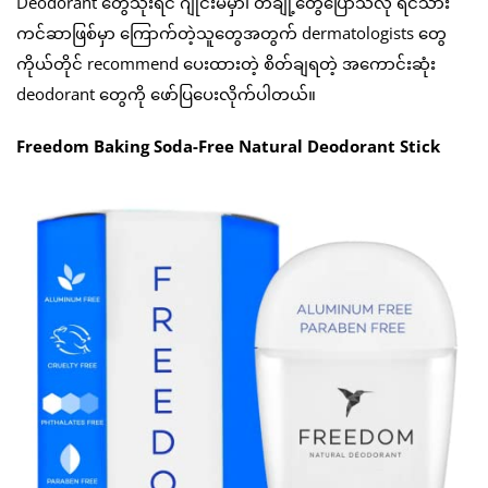
Deodorant တွေသုံးရင် ဂျိုင်းမဲမှာ၊ တချို့တွေပြောသလို ရင်သား
ကင်ဆာဖြစ်မှာ ကြောက်တဲ့သူတွေအတွက် dermatologists တွေ
ကိုယ်တိုင် recommend ပေးထားတဲ့ စိတ်ချရတဲ့ အကောင်းဆုံး
deodorant တွေကို ဖော်ပြပေးလိုက်ပါတယ်။
Freedom Baking Soda-Free Natural Deodorant Stick