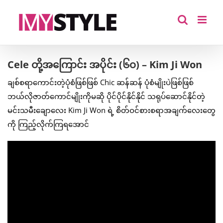
Skip
to
content
Cele တို့အကြောင်း အပိုင်း (၆၀) – Kim Ji Won
ချစ်စရာကောင်းတဲ့ပုံစံဖြစ်ဖြစ် Chic ဆန်ဆန် ပုံစံမျိုးပဲဖြစ်ဖြစ်
ဘယ်လိုဇာတ်ကောင်မျိုးကိုမဆို ပိုင်ပိုင်နိုင်နိုင် သရုပ်ဆောင်နိုင်တဲ့
မင်းသမီးချောလေး Kim Ji Won ရဲ့ စိတ်ဝင်စားစရာအချက်လေးတွေ
ကို ကြည့်လိုက်ကြရအောင်