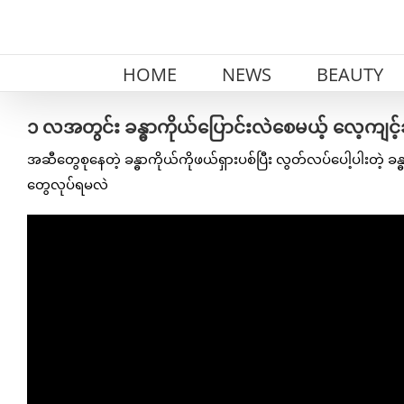
Skip
to
content
HOME
NEWS
BEAUTY
၁ လအတွင်း ခန္ဓာကိုယ်ပြောင်းလဲစေမယ့် လေ့ကျင့်
အဆီတွေစုနေတဲ့ ခန္ဓာကိုယ်ကိုဖယ်ရှားပစ်ပြီး လွတ်လပ်ပေါ့ပါးတဲ့ ခန္ဓ
တွေလုပ်ရမလဲ