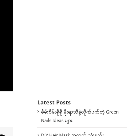
Latest Posts
စိမ်းစိမ်းစိုစို မိုးရာသီနဲ့လိုက်ဖက်တဲ့ Green
Nails Ideas များ
DIY Hair Mask အတွက် သုံးနည်း