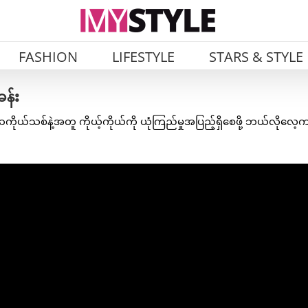
FASHION
LIFESTYLE
STARS & STYLE
ခန်း
ာကိုယ်သစ်နဲ့အတူ ကိုယ့်ကိုယ်ကို ယုံကြည်မှုအပြည့်ရှိစေဖို့ ဘယ်လိုလေ့ကျ