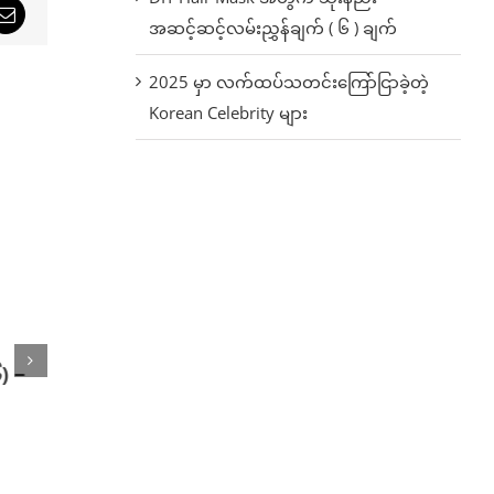
sApp
Email
အဆင့်ဆင့်လမ်းညွှန်ချက် ( ၆ ) ချက်
2025 မှာ လက်ထပ်သတင်းကြော်ငြာခဲ့တဲ့
Korean Celebrity များ
) −
Love Story of Diana
Cele 
Jack
January 29th, 2021
January