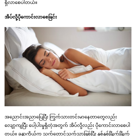
ရှိလာစေပါတယ်။
အိပ်လို့ပိုကောင်းလာစေခြင်း
အညောင်းအညာပြေပြီး ကြွက်သားတင်းမာနေတာတွေလည်း
လျော့ကျပြီး ပေါ့ပါးမှုရှိတဲ့အတွက် အိပ်လို့လည်း ပိုကောင်းလာစေပါ
တယ်။ ခန္ဓာကိုယ်က သက်တောင့်သက်သာဖြစ်ပြီး နှစ်နှစ်ခြိုက်ခြိုက်