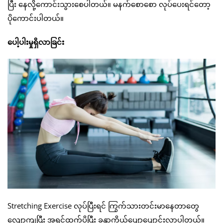
ပြီး နေလို့ကောင်းသွားစေပါတယ်။ မနက်စောစော လုပ်ပေးရင်တော့
ပိုကောင်းပါတယ်။
ပေါ့ပါးမှုရှိလာခြင်း
Stretching Exercise လုပ်ပြီးရင် ကြွက်သားတင်းမာနေတာတွေ
လျော့ကျပြီး အရင်ထက်ပိုပြီး ခန္ဓာကိုယ်ပျော့ပျောင်းလာပါတယ်။