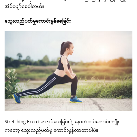
အိပ်ပျော်စေပါတယ်။
သွေးလည်ပတ်မှုကောင်းမွန်စေခြင်း
Stretching Exercise လုပ်ပေးခြင်းရဲ့ နောက်ထပ်ကောင်းကျိုး
ကတော့ သွေးလည်ပတ်မှု ကောင်းမွန်လာတာပါပဲ။