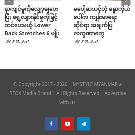
နာကျင်မှုကိုလျှော့ချပေး
မပေါ့ဆသင့်တဲ့ ခန္ဓာကိုယ်
ပြီး ရွေ့လျားနိုင်မှုကိုမြှင့်
ပေါ်က ကျန်းမာရေး
တင်ပေးမယ့် Lower
ဆိုင်ရာ အချက်ပြ
Back Stretches 6 မျိုး
လက္ခဏာတွေ
July 31st, 2024
July 31st, 2024
© Copyright 2017 -
2026
|
MYSTYLE MYANMAR
a
RFOX Media
Brand | All Rights Reserved |
Advertise
with us
Facebook
YouTube
Telegram