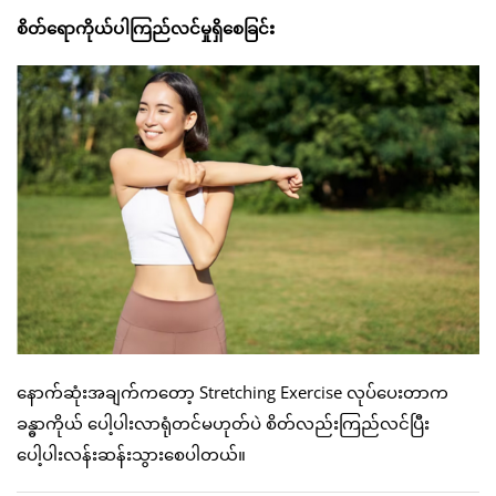
စိတ်ရောကိုယ်ပါကြည်လင်မှုရှိစေခြင်း
နောက်ဆုံးအချက်ကတော့ Stretching Exercise လုပ်ပေးတာက
ခန္ဓာကိုယ် ပေါ့ပါးလာရုံတင်မဟုတ်ပဲ စိတ်လည်းကြည်လင်ပြီး
ပေါ့ပါးလန်းဆန်းသွားစေပါတယ်။