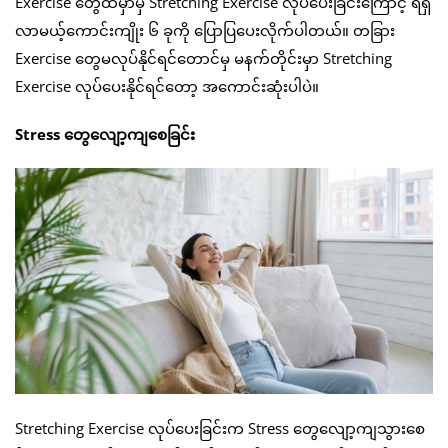
Exercise တွေထဲမှာမှ Stretching Exercise လုပ်ပေးခြင်းကြောင့် ရရှိ
လာမယ့်ကောင်းကျိုး ၆ ခုကို ပြောပြပေးလိုက်ပါတယ်။ တခြား
Exercise တွေမလုပ်နိုင်ရင်တောင်မှ မနက်တိုင်းမှာ Stretching
Exercise လုပ်ပေးနိုင်ရင်တော့ အကောင်းဆုံးပါပဲ။
Stress တွေလျော့ကျစေခြင်း
Stretching Exercise လုပ်ပေးခြင်းက Stress တွေလျော့ကျသွားစေ