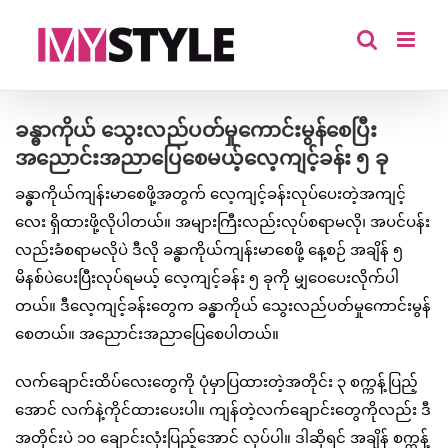
Skip
to
content
ခန္ဓာကိုယ် သွေးလည်ပတ်မှုကောင်းမွန်စေပြီး
အညောင်းအညာပြေစေမယ့်လေ့ကျင့်ခန်း ၅ ခု
ခန္ဓာကိုယ်ကျန်းမာစေဖို့အတွက် လေ့ကျင့်ခန်းလုပ်ပေးတဲ့အကျင့်
လေး ရှိထားဖို့လိုပါတယ်။ အများကြီးလည်းလုပ်စရာမလို၊ အပင်ပန်း
လည်းခံစရာမလိုပဲ ဒီလို ခန္ဓာကိုယ်ကျန်းမာစေဖို့ နေ့စဉ် အချိန် ၅
မိနစ်ပဲပေးပြီးလုပ်ရမယ့် လေ့ကျင့်ခန်း ၅ ခုကို မျှဝေပေးလိုက်ပါ
တယ်။ ဒီလေ့ကျင့်ခန်းတွေက ခန္ဓာကိုယ် သွေးလည်ပတ်မှုကောင်းမွန်
စေတယ်။ အညောင်းအညာပြေစေပါတယ်။
လက်ချောင်းထိပ်လေးတွေကို ပုံမှာပြထားတဲ့အတိုင်း ၃ စက္ကန့်ပြည့်
အောင် လက်နဲ့ကိုင်ထားပေးပါ။ ကျန်တဲ့လက်ချောင်းတွေကိုလည်း ဒီ
အတိုင်းပဲ ၁၀ ချောင်းလုံးပြည့်အောင် လုပ်ပါ။ ဒါဆိုရင် အချိန် စက္ကန့်