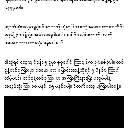
နေရမှာပါ။
နောက်ဆုံးလေ့ကျင့်ခန်းမှာလည်း ပုံမှာပြထားတဲ့အနေအထားအတိုင်း
စက္ကန့် ၃၀ ပြည့်အောင် နေရပါမယ်။ ခေါင်း၊ ခြေထောက်၊ လက်
အနေအထား အားလုံး မှန်ရပါမယ်။
ဒါဆိုရင် လေ့ကျင့်ခန်း ၅ ခုမှာ စုစုပေါင်းကြာချိန်က ၃ မိနစ်ခွဲပါ။ တစ်
ခုနဲ့တစ်ခုကြားမှာ ခဏနားတာ ပြောင်းတာနဲ့ဆိုရင် ၅ မိနစ်ပဲ ကြာပါ
လိမ့်မယ်။ တစ်ခုနဲ့တစ်ခုကြားမှာ အကြာကြီးနားပြီး မလုပ်ပါနဲ့။
အလွန်ဆုံးကြာ ၁၀ မိနစ်၊ ၁၅ မိနစ်ပေါ့။ ဒီထက်တော့ မကြာပါစေနဲ့။