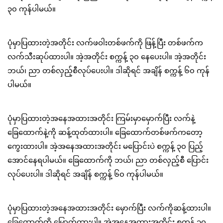
၃၀ ကုန်ပါမယ်။
ပုံမှာပြထားတဲ့အတိုင်း လက်ဖဝါးတစ်ဖက်ကို ဖြန့်ပြီး တစ်ဖက်က
လက်သီးဆုပ်ထားပါ။ အဲ့အတိုင်း စက္ကန့် ၃၀ နေပေးပါ။ အဲ့အတိုင်း
ဘယ်၊ ညာ တစ်လှည့်စီလုပ်ပေးပါ။ ဒါဆိုရင် အချိန် စက္ကန့် ၆၀ ကုန်
ပါမယ်။
ပုံမှာပြထားတဲ့အနေအထားအတိုင်း ကြမ်းမှာမှောက်ပြီး လက်နဲ့
ခြေထောက်နဲ့ကို ဆန့်ထုတ်ထားပါ။ ခြေထောက်တစ်ဖက်ကတော့
ကွေးထားပါ။ အဲ့အနေအထားအတိုင်း မပြောင်းပဲ စက္ကန့် ၃၀ ပြည့်
အောင်နေရပါမယ်။ ခြေထောက်ကို ဘယ်၊ ညာ တစ်လှည့်စီ ပြောင်း
လုပ်ပေးပါ။ ဒါဆိုရင် အချိန် စက္ကန့် ၆၀ ကုန်ပါမယ်။
ပုံမှာပြထားတဲ့အနေအထားအတိုင်း မှောက်ပြီး လက်ကိုဆန့်ထားပါ။
ခြေထောက်ကို မြှောက်ထားပါ။ အဲ့အနေအထားအတိုင်း စက္ကန့် ၃၀