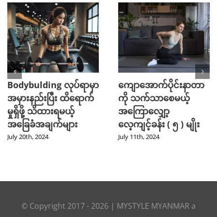
Bodybulding လုပ်ရာမှာ
ကျောအောက်ပိုင်းနာတာ
အမှားနည်းပြီး ထိရောက်
ကို သက်သာစေမယ့်
မှုရှိဖို့ သိထားရမယ့်
အကြောလျှော့
အခြေခံအချက်များ
လေ့ကျင့်ခန်း ( ၅ ) မျိုး
July 20th, 2024
July 11th, 2024
© Copyright 2017 -
2026
|
MYSTYLE MYANMAR
a