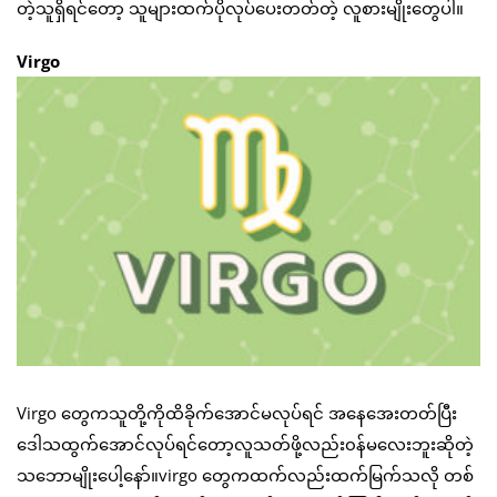
တဲ့သူရှိရင်တော့ သူများထက်ပိုလုပ်ပေးတတ်တဲ့ လူစားမျိုးတွေပါ။
Virgo
Virgo တွေကသူတို့ကိုထိခိုက်အောင်မလုပ်ရင် အနေအေးတတ်ပြီး
ဒေါသထွက်အောင်လုပ်ရင်တော့လူသတ်ဖို့လည်း၀န်မလေးဘူးဆိုတဲ့
သဘောမျိုးပေါ့နော်။virgo တွေကထက်လည်းထက်မြက်သလို တစ်