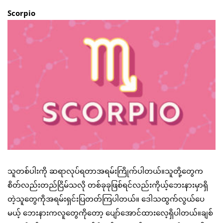
Scorpio
သူတစ်ပါးကို ဆရာလုပ်ရတာအရမ်းကြိုက်ပါတယ်။သူတို့တွေက
စိတ်လည်းတည်ငြိမ်သလို တစ်ခုခုဖြစ်ရင်လည်းကိုယ့်ဘေးနားမှာရှိ
တဲ့သူတွေကိုအရမ်းရှင်းပြတတ်ကြပါတယ်။ ဒေါသထွက်လွယ်ပေ
မယ့် ဘေးနားကလူတွေကိုတော့ ပျော်အောင်ထားလေ့ရှိပါတယ်။ချစ်