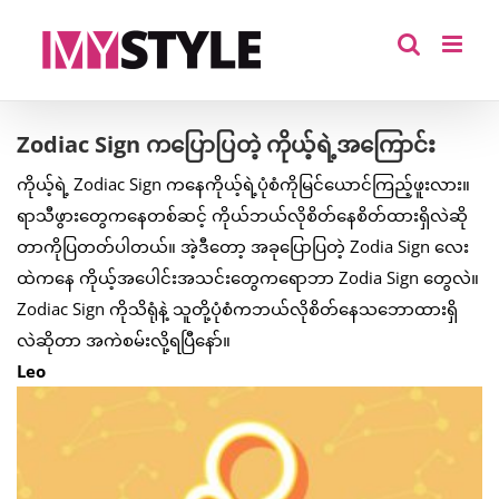
Skip
to
content
Zodiac Sign ကပြောပြတဲ့ ကိုယ့်ရဲ့အကြောင်း
ကိုယ့်ရဲ့ Zodiac Sign ကနေကိုယ့်ရဲ့ပုံစံကိုမြင်ယောင်ကြည့်ဖူးလား။
ရာသီဖွားတွေကနေတစ်ဆင့် ကိုယ်ဘယ်လိုစိတ်နေစိတ်ထားရှိလဲဆို
တာကိုပြတတ်ပါတယ်။ အဲ့ဒီတော့ အခုပြောပြတဲ့ Zodia Sign လေး
ထဲကနေ ကိုယ့်အပေါင်းအသင်းတွေကရောဘာ Zodia Sign တွေလဲ။
Zodiac Sign ကိုသိရုံနဲ့ သူတို့ပုံစံကဘယ်လိုစိတ်နေသဘောထားရှိ
လဲဆိုတာ အကဲစမ်းလို့ရပြီနော်။
Leo