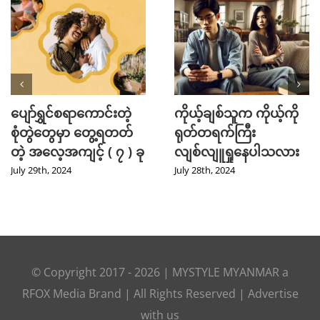
ပျော်ရွှင်စရာကောင်းတဲ့
ကိုယ့်ချစ်သူက ကိုယ့်ကို
စုံတွဲတွေမှာ တွေ့ရတတ်
ရုတ်တရက်ကြီး
တဲ့ အလေ့အကျင့် ( ၇ ) ခု
လျစ်လျူရှုနေပါသလား
July 29th, 2024
July 28th, 2024
© Copyright 2017 -
2026
|
MYSTYLE MYANMAR
a
RFOX Media
Brand | All Rights Reserved |
Advertise
with us