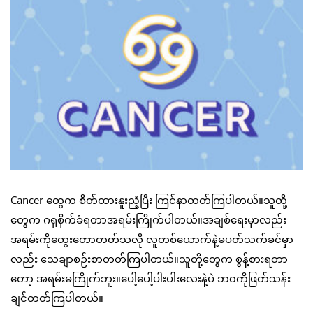
Cancer တွေက စိတ်ထားနူးညံ့ပြီး ကြင်နာတတ်ကြပါတယ်။သူတို့
တွေက ဂရုစိုက်ခံရတာအရမ်းကြိုက်ပါတယ်။အချစ်ရေးမှာလည်း
အရမ်းကိုတွေးတောတတ်သလို လူတစ်ယောက်နဲ့မပတ်သက်ခင်မှာ
လည်း သေချာစဉ်းစာတတ်ကြပါတယ်။သူတို့တွေက စွန့်စားရတာ
တော့ အရမ်းမကြိုက်ဘူး။ပေါ့ပေါ့ပါးပါးလေးနဲ့ပဲ ဘ၀ကိုဖြတ်သန်း
ချင်တတ်ကြပါတယ်။