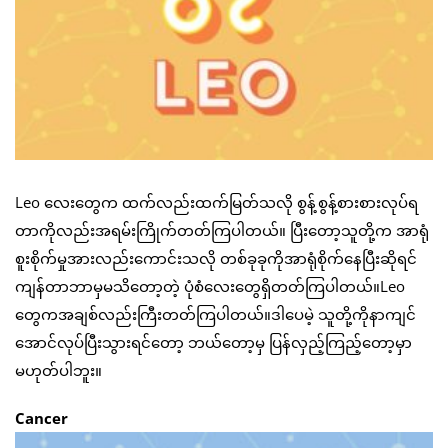
Leo လေးတွေက ထက်လည်းထက်မြတ်သလို စွန့်စွန့်စားစားလုပ်ရ
တာကိုလည်းအရမ်းကြိုက်တတ်ကြပါတယ်။ ပြီးတော့သူတို့က အာရုံ
စူးစိုက်မှုအားလည်းကောင်းသလို တစ်ခုခုကိုအာရုံစိုက်နေပြီးဆိုရင်
ကျန်တာဘာမှမသိတော့တဲ့ ပုံစံလေးတွေရှိတတ်ကြပါတယ်။Leo
တွေကအချစ်လည်းကြီးတတ်ကြပါတယ်။ဒါပေမဲ့ သူတို့ကိုနာကျင်
အောင်လုပ်ပြီးသွားရင်တော့ ဘယ်တော့မှ ပြန်လှည့်ကြည့်တော့မှာ
မဟုတ်ပါဘူး။
Cancer