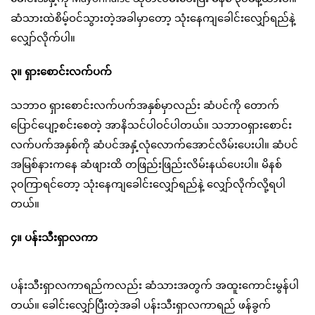
ဆံသားထဲစိမ့်ဝင်သွားတဲ့အခါမှာတော့ သုံးနေကျခေါင်းလျှော်ရည်နဲ့
လျှော်လိုက်ပါ။
၃။ ရှားစောင်းလက်ပက်
သဘာဝ ရှားစောင်းလက်ပက်အနှစ်မှာလည်း ဆံပင်ကို တောက်
ပြောင်ပျော့စင်းစေတဲ့ အာနိသင်ပါဝင်ပါတယ်။ သဘာဝရှားစောင်း
လက်ပက်အနှစ်ကို ဆံပင်အနှံ့လုံလောက်အောင်လိမ်းပေးပါ။ ဆံပင်
အမြစ်နားကနေ ဆံဖျားထိ တဖြည်းဖြည်းလိမ်းနယ်ပေးပါ။ မိနစ်
၃၀ကြာရင်တော့ သုံးနေကျခေါင်းလျှော်ရည်နဲ့ လျှော်လိုက်လို့ရပါ
တယ်။
၄။ ပန်းသီးရှာလကာ
ပန်းသီးရှာလကာရည်ကလည်း ဆံသားအတွက် အထူးကောင်းမွန်ပါ
တယ်။ ခေါင်းလျှော်ပြီးတဲ့အခါ ပန်းသီးရှာလကာရည် ဖန်ခွက်