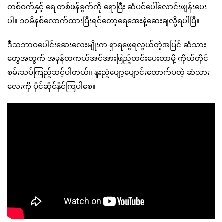
တစ်ဝက်နှင့် ရေ တစ်ဖန်ခွက်ကို ရောပြီး ဆံပင်ပေါ်လောင်းဖျန်းပေး
ပါ။ ၁၀မိနစ်လောက်ထားပြီးရင်တော့ရေအေးနဲ့ဆေးချလို့ရပါပြီ။
ဒီသဘာဝပေါင်းဆေးလေးမျိုးက ရှာရဖွေရလွယ်တဲ့အပြင် ဆံသား
တွေအတွက် အမှန်တကယ်အင်အားဖြည့်တင်းပေးတာမို့ ကိုယ်တိုင်
စမ်းသပ်ကြည့်သင့်ပါတယ်။ နူးညံ့ပျော့ပျောင်းတောက်ပတဲ့ ဆံသား
လေးကို ပိုင်ဆိုင်နိုင်ကြပါစေ။