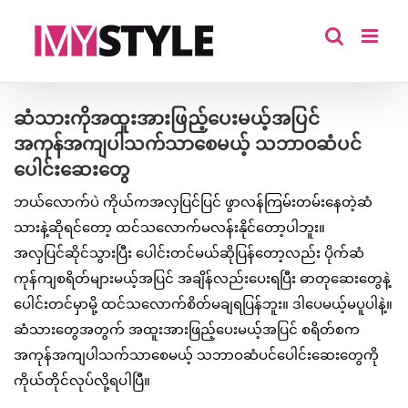
Skip
to
content
ဆံသားကိုအထူးအားဖြည့်ပေးမယ့်အပြင်
အကုန်အကျပါသက်သာစေမယ့် သဘာဝဆံပင်
ပေါင်းဆေးတွေ
ဘယ်လောက်ပဲ ကိုယ်ကအလှပြင်ပြင် ဖွာလန်ကြမ်းတမ်းနေတဲ့ဆံ
သားနဲ့ဆိုရင်တော့ ထင်သလောက်မလန်းနိုင်တော့ပါဘူး။
အလှပြင်ဆိုင်သွားပြီး ပေါင်းတင်မယ်ဆိုပြန်တော့လည်း ပိုက်ဆံ
ကုန်ကျစရိတ်များမယ့်အပြင် အချိန်လည်းပေးရပြီး ဓာတုဆေးတွေနဲ့
ပေါင်းတင်မှာမို့ ထင်သလောက်စိတ်မချရပြန်ဘူး။ ဒါပေမယ့်မပူပါနဲ့။
ဆံသားတွေအတွက် အထူးအားဖြည့်ပေးမယ့်အပြင် စရိတ်စက
အကုန်အကျပါသက်သာစေမယ့် သဘာဝဆံပင်ပေါင်းဆေးတွေကို
ကိုယ်တိုင်လုပ်လို့ရပါပြီ။