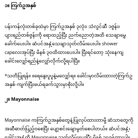
၁။ ကြက်ဥအနှစ်
ပန်းကန်လုံးတစ်ခုထဲမှာ ကြက်ဥအနှစ် ၃လုံး၊ သံလွင်ဆီ ၁ဇွန်း၊
ပျားရည်တစ်ဇွန်းကို ရောထည့်ပြီး ညက်ညောတဲ့အထိ သေချာမွှေ
ခေါက်ပေးပါ။ ဆံပင်အနှံ့သေချာသုတ်လိမ်းပေးပါ။ shower
capလေးအုပ်ပြီး မိနစ် ၃၀ထိထားပေးပါ။ ပြီးရင်တော့ သုံးနေကျ
ခေါင်းလျှော်ရည်နဲ့လျှော်လိုက်လို့ရပါပြီ။
*သတိပြုရန်။ ။ရေနွေးပူပူနဲ့မလျှော်ရ။ ခေါင်းမှာလိမ်းထားတဲ့ကြက်ဥ
အနှစ် ကျက်ပြီးဖယ်ရခက်သွားမှာစိုးလို့ပါ။
၂။ Mayonnaise
Mayonnaise ကကြက်ဥအနှစ်တွေနဲ့ပြုလုပ်ထားတာမို့ ဆံသာတွေကို
အဆီဓာတ်ပြည့်ဝစေပြီး ပျော့စင်းချောမွတ်စေပါတယ်။ ဆံပင်အနှံ့၊
ခေါင်းအနှံ့ကို Mayonnaise သုတ်လိမ်းပေးပြီး မိနစ် ၃၀ခန့်ထားပါ။