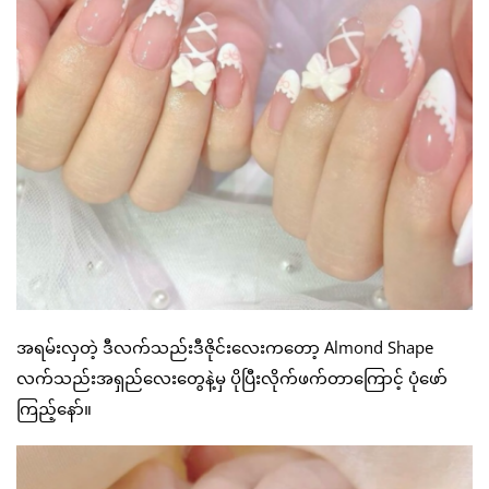
အရမ်းလှတဲ့ ဒီလက်သည်းဒီဇိုင်းလေးကတော့ Almond Shape
လက်သည်းအရှည်လေးတွေနဲ့မှ ပိုပြီးလိုက်ဖက်တာကြောင့် ပုံဖော်
ကြည့်နော်။