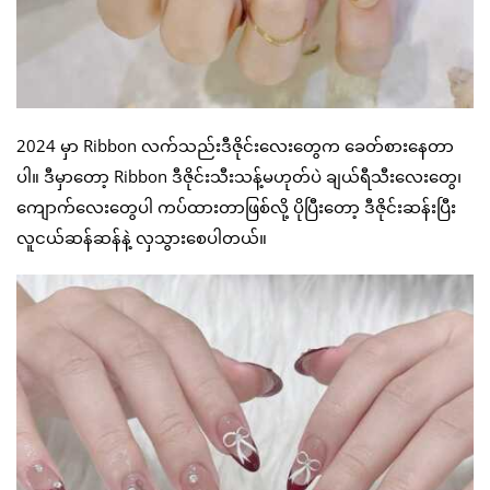
2024 မှာ Ribbon လက်သည်းဒီဇိုင်းလေးတွေက ခေတ်စားနေတာ
ပါ။ ဒီမှာတော့ Ribbon ဒီဇိုင်းသီးသန့်မဟုတ်ပဲ ချယ်ရီသီးလေးတွေ၊
ကျောက်လေးတွေပါ ကပ်ထားတာဖြစ်လို့ ပိုပြီးတော့ ဒီဇိုင်းဆန်းပြီး
လူငယ်ဆန်ဆန်နဲ့ လှသွားစေပါတယ်။