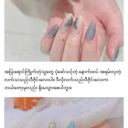
အပြာရောင်ကြိုက်တဲ့သူတွေ ပုံဖော်သင့်တဲ့ နောက်ထပ် အရမ်းလှတဲ့
လက်သသည်းဒီဇိုင်းလေးပါ။ ဒီလိုလက်သည်းဒီဇိုင်းလေးက
ဘယ်တော့မှလည်း ရိုးမသွားစေပါဘူး။