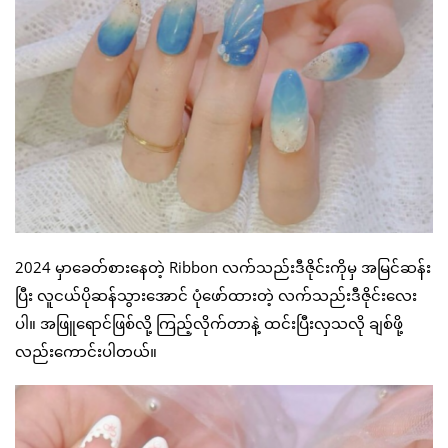
2024 မှာခေတ်စားနေတဲ့ Ribbon လက်သည်းဒီဇိုင်းကိုမှ အမြင်ဆန်း
ပြီး လူငယ်ပိုဆန်သွားအောင် ပုံဖော်ထားတဲ့ လက်သည်းဒီဇိုင်းလေး
ပါ။ အဖြူရောင်ဖြစ်လို့ ကြည့်လိုက်တာနဲ့ ထင်းပြီးလှသလို ချစ်ဖို့
လည်းကောင်းပါတယ်။