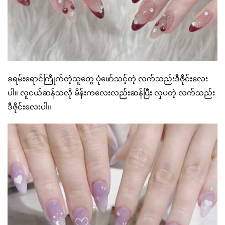
ခရမ်းရောင်ကြိုက်တဲ့သူတွေ ပုံဖော်သင့်တဲ့ လက်သည်းဒီဇိုင်းလေး
ပါ။ လူငယ်ဆန်သလို မိန်းကလေးလည်းဆန်ပြီး လှပတဲ့ လက်သည်း
ဒီဇိုင်းလေးပါ။