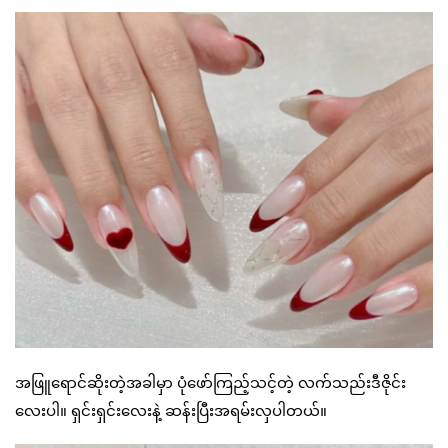
အဖြူရောင်ဆိုးတဲ့အခါမှာ ပုံဖော်ကြည့်သင့်တဲ့ လက်သည်းဒီဇိုင်း
လေးပါ။ ရှင်းရှင်းလေးနဲ့ ဆန်းပြီးအရမ်းလှပါတယ်။