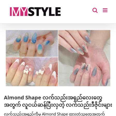
Skip
to
content
View
Larger
Image
Almond Shape လက်သည်းအရှည်လေးတွေ
အတွက် လူငယ်ဆန်ပြီးလှတဲ့ လက်သည်းဒီဇိုင်းများ
လက်သည်းအရှည်ကိုမှ Almond Shape ထားတဲ့သူတွေအတွက်