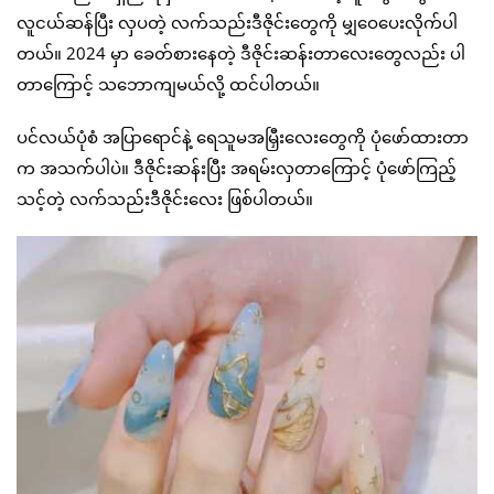
လူငယ်ဆန်ပြီး လှပတဲ့ လက်သည်းဒီဇိုင်းတွေကို မျှဝေပေးလိုက်ပါ
တယ်။ 2024 မှာ ခေတ်စားနေတဲ့ ဒီဇိုင်းဆန်းတာလေးတွေလည်း ပါ
တာကြောင့် သဘောကျမယ်လို့ ထင်ပါတယ်။
ပင်လယ်ပုံစံ အပြာရောင်နဲ့ ရေသူမအမြှီးလေးတွေကို ပုံဖော်ထားတာ
က အသက်ပါပဲ။ ဒီဇိုင်းဆန်းပြီး အရမ်းလှတာကြောင့် ပုံဖော်ကြည့်
သင့်တဲ့ လက်သည်းဒီဇိုင်းလေး ဖြစ်ပါတယ်။