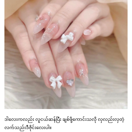
ဒါလေးကလည်း လူငယ်ဆန်ပြီး ချစ်ဖို့ကောင်းသလို လှလည်းလှတဲ့
လက်သည်းဒီဇိုင်းလေးပါ။