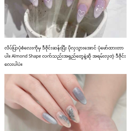
လိပ်ပြာပုံစံလေးကိုမှ ဒီဇိုင်းဆန်းပြီး ပိုလှသွားအောင် ပုံဖော်ထားတာ
ပါ။ Almond Shape လက်သည်းအရှည်တွေနဲ့ဆို အရမ်းလှတဲ့ ဒီဇိုင်း
လေးပါပဲ။