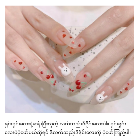
ရှင်းရှင်းလေးနဲ့ဆန်းပြီးလှတဲ့ လက်သည်းဒီဇိုင်းလေးပါ။ ရှင်းရှင်း
လေးပဲပုံဖော်မယ်ဆိုရင် ဒီလက်သည်းဒီဇိုင်းလေးကို ပုံဖော်ကြည့်ပါ။