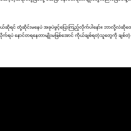
်ဆိုရင် တုံ့ဆိုင်းမနေပဲ အခုပဲဖွင့်ပြောကြည့်လိုက်ပါနော်။ ဘာလို့လဲဆိုတ
ိုက်ရပဲ နောင်တရနေတာမျိုးမဖြစ်အောင် ကိုယ်ချစ်ရတဲ့သူတွေကို ချစ်တဲ့