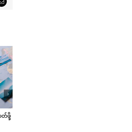
sApp
Email
်ဖို့
သြဂုတ်လမှာ စောင့်ကြည့်သင့်တဲ့ K-
အိပ်ရေ
Dramas အသစ်များ
အကောင်
August 1st, 2025
July 18t