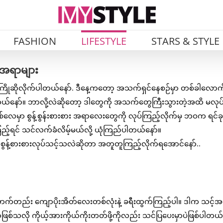
FASHION
LIFESTYLE
STARS & STYLE
့ အရာများ
ြိုဆိုလိုက်ပါတယ်နော်. ဒီနေ့ကတော့ အသက်ရှင်နေစဉ်မှာ တစ်ခါလောက
ါတယ်နော်။ ဘာလို့လဲဆိုတော့ ဒါတွေကို အသက်တွေကြီးသွားတဲ့အထိ မလုပ်
်လေမှာ စွန့်စွန်းစားစား အရာလေးတွေကို လုပ်ကြည့်လိုက်မှ ဘဝက ရင်ခု
့်ရင် သင်လက်ခံလိမ့်မယ်လို့ ယုံကြည်ပါတယ်နော်။
န့်စွန့်စားစားလုပ်သင့်သလဲဆိုတာ အတူတူကြည့်လိုက်ရအောင်နော်..
ောက်တည်း ကျောပိုးအိတ်လေးတစ်လုံးနဲ့ ခရီးထွက်ကြည့်ပါ။ ဒါက သင့်
ာဖြစ်သလို ကိုယ့်အားကိုယ်ကိုးတတ်ဖို့ကိုလည်း သင်ပြပေးမှာပဲဖြစ်ပါတယ