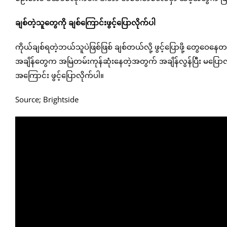
ချစ်တဲ့သူတွေကို ချစ်ကြောင်းဖွင့်ပြောလိုက်ပါ
ကိုယ်ချစ်ရတဲ့ဘယ်သူပဲဖြစ်ဖြစ် ချစ်တယ်လို့ ဖွင့်ပြောဖို့ တွေဝေနေတယ
အချိန်တွေက အမြဲတမ်းကုန်ဆုံးနေတဲ့အတွက် အချိန်လွန်ပြီး မပြောလ
အကြောင်း ဖွင့်ပြောလိုက်ပါ။
Source; Brightside