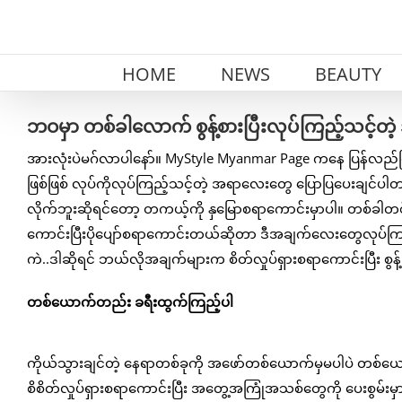
Skip
to
content
HOME
NEWS
BEAUTY
ဘဝမှာ တစ်ခါလောက် စွန့်စားပြီးလုပ်ကြည့်သင့်တဲ
အားလုံးပဲမဂ်လာပါနော်။ MyStyle Myanmar Page ကနေ ပြန်လည်က
ဖြစ်ဖြစ် လုပ်ကိုလုပ်ကြည့်သင့်တဲ့ အရာလေးတွေ ပြောပြပေးချင်ပ
လိုက်ဘူးဆိုရင်တော့ တကယ့်ကို နှမြောစရာကောင်းမှာပါ။ တစ်ခါတစ
ကောင်းပြီးပိုပျော်စရာကောင်းတယ်ဆိုတာ ဒီအချက်လေးတွေလုပ်ကြည
ကဲ..ဒါဆိုရင် ဘယ်လိုအချက်များက စိတ်လှုပ်ရှားစရာကောင်းပြီး စွ
တစ်ယောက်တည်း ခရီးထွက်ကြည့်ပါ
ကိုယ်သွားချင်တဲ့ နေရာတစ်ခုကို အဖော်တစ်ယောက်မှမပါပဲ တစ်ယ
စိစိတ်လှုပ်ရှားစရာကောင်းပြီး အတွေ့အကြုံအသစ်တွေကို ပေးစွမ်းမှ