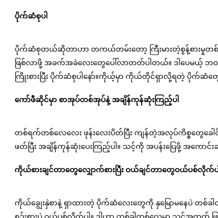
ပိုက်ဆံစုပါ
ပိုက်ဆံစုတယ်ဆိုတာဟာ တကယ်တမ်းတော့ ကြီးမားတဲ့စွန့်စားမှုတ
ဖြစ်လာဖို့ အခက်အခဲလေးတွေပေါ်လာတတ်ပါတယ်။ ဒါပေမယ့် ဘဝက ပို
ကြိုးစားပြီး ပိုက်ဆံစုပါနော်။ကိုယ့်မှာ ကိုယ်တိုင်ရှာလို့ရတဲ့ ပ
ကော်ဖီဆိုင်မှာ စာအုပ်တစ်အုပ်နဲ့ အချိန်ကုန်ဆုံးကြည့်ပါ
တစ်ရက်တစ်လေလေး ဖုန်းလေးပိတ်ပြီး ကျန်တဲ့အလုပ်ကိစ္စတွေခေါင
ဖတ်ပြီး အချိန်ကုန်ဆုံးပေးကြည့်ပါ။ သင့်ကို အပန်းပြေဖို့ အကောင်
ကိုယ်စားချင်တာတွေလျှောက်စားပြီး ဝယ်ချင်တာတွေဝယ်ပစ်လိုက်ပ
ကိုယ်ချွေးနှဲစာနဲ့ ရှာထားတဲ့ ပိုက်ဆံလေးတွေကို နှမြောမနေပဲ တ
စဉ်းစားပဲ ဝယ်ပစ်လိုက်ပါ။ ဒါဟာ တစ်ခါတစ်လေမှာ သင့်အတွက် ဖြစ်