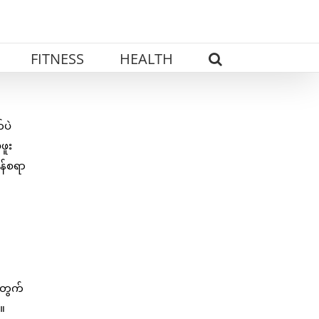
FITNESS
HEALTH
်ပဲ
ဖူး
န်စရာ
အတွက်
်။