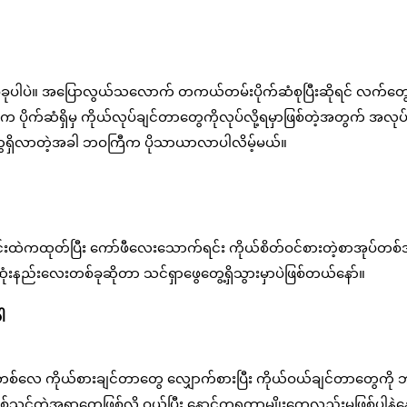
စ်ခုပါပဲ။ အပြောလွယ်သလောက် တကယ်တမ်းပိုက်ဆံစုပြီးဆိုရင် လက်တွေ
က်ဆံရှိမှ ကိုယ်လုပ်ချင်တာတွေကိုလုပ်လို့ရမှာဖြစ်တဲ့အတွက် အလုပ
ိုက်ဆံတွေရှိလာတဲ့အခါ ဘဝကြီက ပိုသာယာလာပါလိမ့်မယ်။
်းထဲကထုတ်ပြီး ကော်ဖီလေးသောက်ရင်း ကိုယ်စိတ်ဝင်စားတဲ့စာအုပ်တစ်အ
းဆုံးနည်းလေးတစ်ခုဆိုတာ သင်ရှာဖွေတွေ့ရှိသွားမှာပဲဖြစ်တယ်နော်။
ါ
စ်ခါတစ်လေ ကိုယ်စားချင်တာတွေ လျှောက်စားပြီး ကိုယ်ဝယ်ချင်တာတွေကို 
သင့်တဲ့အရာတွေဖြစ်လို့ ဝယ်ပြီး နောင်တရတာမျိုးတွေလည်းမဖြစ်ပါနဲ့နေ