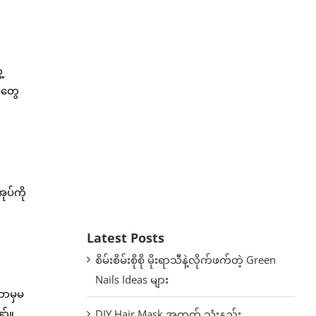
့
်တွေ
ုပ်ကို
Latest Posts
စိမ်းစိမ်းစိုစို မိုးရာသီနဲ့လိုက်ဖက်တဲ့ Green
Nails Ideas များ
ဘာမှမ
ာ်။
DIY Hair Mask အတွက် သုံးနည်း