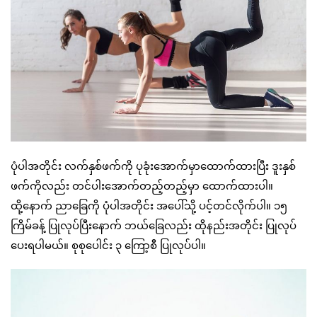
ပုံပါအတိုင်း လက်နှစ်ဖက်ကို ပုခုံးအောက်မှာထောက်ထားပြီး ဒူးနှစ်
ဖက်ကိုလည်း တင်ပါးအောက်တည့်တည့်မှာ ထောက်ထားပါ။
ထို့နောက် ညာခြေကို ပုံပါအတိုင်း အပေါ်သို့ ပင့်တင်လိုက်ပါ။ ၁၅
ကြိမ်ခန့် ပြုလုပ်ပြီးနောက် ဘယ်ခြေလည်း ထိုနည်းအတိုင်း ပြုလုပ်
ပေးရပါမယ်။ စုစုပေါင်း ၃ ကြော့စီ ပြုလုပ်ပါ။