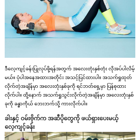
ဒီလေ့ကျင့်ခန်းပြုလုပ်ဖို့ရန်အတွက် အလေးတုံးနှစ်တုံး လိုအပ်ပါလိမ့်
မယ်။ ပုံပါအနေအထားအတိုင်း အသင့်ပြင်ထားပါ။ အသက်ရှုထုတ်
လိုက်တဲ့အချိန်မှာ အလေးတုံးနှစ်ခုကို ရင်ဘတ်ရှေ့မှာ ပြန်စုထား
လိုက်ပါ။ ထို့နောက် အသက်ရှုသွင်းလိုက်တဲ့အချိန်မှာ အလေးတုံးနှစ်
ခုကို ခန္ဓာကိုယ် ဘေးဘက်သို့ ကားလိုက်ပါ။
ခါးနှင့် ဝမ်းဗိုက်က အဆီပိုတွေကို ဖယ်ရှားပေးမယ့်
လေ့ကျင့်ခန်း