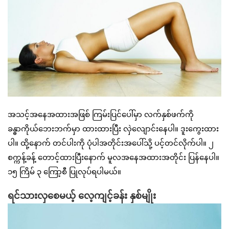
အသင့်အနေအထားအဖြစ် ကြမ်းပြင်ပေါ်မှာ လက်နှစ်ဖက်ကို
ခန္ဓာကိုယ်ဘေးဘက်မှာ ထားထားပြီး လှဲလျောင်းနေပါ။ ဒူးကွေးထား
ပါ။ ထို့နောက် တင်ပါးကို ပုံပါအတိုင်းအပေါ်သို့ ပင့်တင်လိုက်ပါ။ ၂
စက္ကန့်ခန့် တောင့်ထားပြီးနောက် မူလအနေအထားအတိုင်း ပြန်နေပါ။
၁၅ ကြိမ် ၃ ကြော့စီ ပြုလုပ်ရပါမယ်။
ရင်သားလှစေမယ့် လေ့ကျင့်ခန်း နှစ်မျိုး