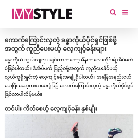
Skip
to
content
ကောက်ကြောင်းလှတဲ့ ခန္ဓာကိုယ်ပိုင်ရှင်ဖြစ်ဖို့
အတွက် ကူညီပေးမယ့် လေ့ကျင့်ခန်းများ
ခန္ဓာကိုယ် သွယ်လျလှပချင်တာကတော့ မိန်းကလေးတိုင်းရဲ့အိပ်မက်
ပဲဖြစ်ပါတယ်။ ဒီအိပ်မက် ပြည့်ဝဖို့အတွက် ကူညီပေးနိုင်မယ့်
လွယ်ကူရိုးရှင်းတဲ့ လေ့ကျင့်ခန်းအချို့ရှိပါတယ်။ အချိန်အနည်းငယ်
ပေးပြီး ဆော့ကစားပေးရုံဖြင့် ကောက်ကြောင်းလှတဲ့ ခန္ဓာကိုယ်ပိုင်ရှင်
ဖြစ်လာပါလိမ့်မယ်။
တင်ပါး ကိတ်စေယ့် လေ့ကျင့်ခန်း နှစ်မျိုး