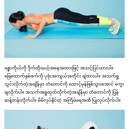
ခန္ဓာကိုယ်ကို ဒိုက်ထိုးမယ့်အနေအထားဖြင့် အသင့်ပြင်ထားပါ။
ခြေထောက်နှစ်ဖက်ကို ပုခုံးအကျယ်အတိုင်း ချဲထားပါ။ အသက်ရှု
သွင်းလိုက်တဲ့အချိန်မှာ တံတောင်ကို ထောင့်မှန်ဖြစ်သွားအောင် ကွေး
ချလိုက်ပါ။ အသက်အရှုထုတ်လိုက်တဲ့အချိန်မှာ တံတောင်ကို ပြန်
ဆန့်တန်းလိုက်ပါ။ မိမိလုပ်နိုင်တဲ့ အကြိမ်ရေအထိ ပြုလုပ်လိုက်ပါ။