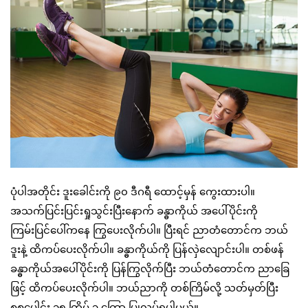
ပုံပါအတိုင်း ဒူးခေါင်းကို ၉၀ ဒီဂရီ ထောင့်မှန် ကွေးထားပါ။
အသက်ပြင်းပြင်းရှုသွင်းပြီးနောက် ခန္ဓာကိုယ် အပေါ်ပိုင်းကို
ကြမ်းပြင်ပေါ်ကနေ ကြွပေးလိုက်ပါ။ ပြီးရင် ညာတံတောင်က ဘယ်
ဒူးနဲ့ ထိကပ်ပေးလိုက်ပါ။ ခန္ဓာကိုယ်ကို ပြန်လှဲလျောင်းပါ။ တစ်ဖန်
ခန္ဓာကိုယ်အပေါ်ပိုင်းကို ပြန်ကြွလိုက်ပြီး ဘယ်တံတောင်က ညာခြေ
ဖြင့် ထိကပ်ပေးလိုက်ပါ။ ဘယ်ညာကို တစ်ကြိမ်လို့ သတ်မှတ်ပြီး
စုစုပေါင်း ၁၅ ကြိမ် ၃ ကြော့ ပြုလုပ်ရပါမယ်။