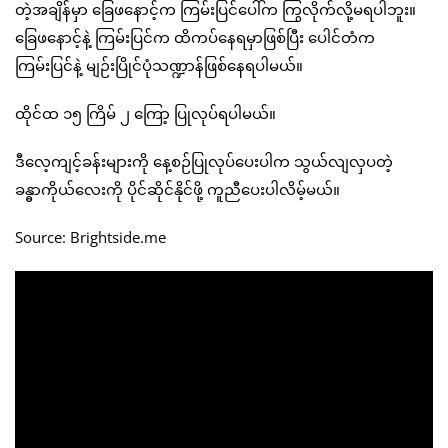
တဲ့အချိန်မှာ ခြေဖနောင့်က ကြမ်းပြင်ပေါ်က ကြွလိုက်လို့မရပါဘူး။
ခြေဖနောင့်နဲ့ ကြမ်းပြင်က ထိကပ်နေရမှာဖြစ်ပြီး ပေါင်တံက
ကြမ်းပြင်နဲ့ မျဉ်းပြိုင်ပုံသဏ္ဍာန်ဖြစ်နေရပါမယ်။
ထိုင်ထ ၁၅ ကြိမ် ၂ ကြော့ ပြုလုပ်ရပါမယ်။
ဒီလေ့ကျင့်ခန်းများကို နေ့စဉ်ပြုလုပ်ပေးပါက သွယ်လျလှပတဲ့
ခန္ဓာကိုယ်လေးကို ပိုင်ဆိုင်နိုင်ဖို့ ကူညီပေးပါလိမ့်မယ်။
Source: Brightside.me