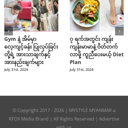
Gym နဲ့ အိမ်မှာ
၇ ရက်အတွင်း ကျန်း
လေ့ကျင့်ခန်း ပြုလုပ်ခြင်း
ကျန်းမာမာနဲ့ ဝိတ်တက်
တို့ရဲ့ အားသာချက်နှင့်
လာဖို့ ကူညီပေးမယ့် Diet
အားနည်းချက်များ
Plan
July 31st, 2024
July 31st, 2024
© Copyright 2017 -
2026
|
MYSTYLE MYANMAR
a
RFOX Media
Brand | All Rights Reserved |
Advertise
with us