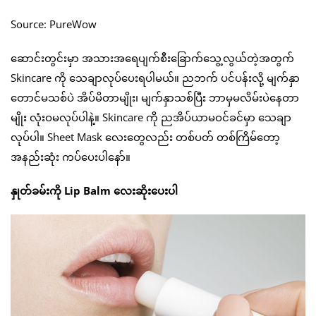
Source: PureWow
ဆောင်းတွင်းမှာ အသားအရေပျက်စီးခြောက်သွေ့လွယ်တဲ့အတွက်
Skincare ကို သေချာလုပ်ပေးရပါမယ်။ ညဘက် ပင်ပန်းလို့ မျက်နှာ
တောင်မသစ်ပဲ အိပ်မိတာမျိုး၊ မျက်နှာသစ်ပြီး ဘာမှမလိမ်းပဲနေတာ
မျိုး လုံးဝမလုပ်ပါနဲ့။ Skincare ကို ညအိပ်ယာမဝင်ခင်မှာ သေချာ
လုပ်ပါ။ Sheet Mask လေးတွေလည်း တစ်ပတ် တစ်ကြိမ်တော့
အနည်းဆုံး ကပ်ပေးပါနော်။
နှုတ်ခမ်းကို Lip Balm လေးဆိုးပေးပါ