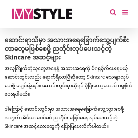
Skip
to
content
ဆောင်းရာသီမှာ အသားအရေခြောက်သွေ့ပျက်စီး
တာတွေမဖြစ်စေဖို့ ညတိုင်းလုပ်ပေးသင့်တဲ့
Skincare အဆင့်များ
အလှကြိုက်တဲ့သူတွေအနေနဲ့ အသားအရေကို ပိုဂရုစိုက်ပေးရမယ့်
ဆောင်းတွင်းလည်း ရောက်ရှိလာပြီဆိုတော့ Skincare သေချာလုပ်
ပေးဖို့ မပျင်းနဲ့နော်။ ဆောင်းတွင်းမှာဆိုရင် ပိုပြီးတော့တောင် ဂရုစိုက်
ပေးရပါမယ်။
ဒါကြောင့် ဆောင်းတွင်းမှာ အသားအရေမခြောက်သွေ့သွားစေဖို့
အတွက် အိပ်ယာမဝင်ခင် ညတိုင်း မဖြစ်မနေလုပ်ပေးသင့်တဲ့
Skincare အဆင့်လေးတွေကို ပြောပြပေးလိုက်ပါတယ်။