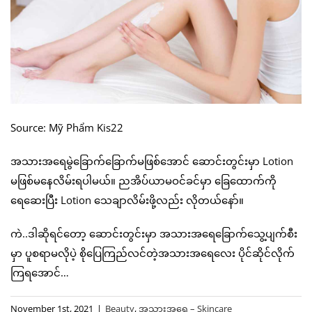
Source: Mỹ Phẩm Kis22
အသားအရေမွဲခြောက်ခြောက်မဖြစ်အောင် ဆောင်းတွင်းမှာ Lotion
မဖြစ်မနေလိမ်းရပါမယ်။ ညအိပ်ယာမဝင်ခင်မှာ ခြေထောက်ကို
ရေဆေးပြီး Lotion သေချာလိမ်းဖို့လည်း လိုတယ်နော်။
ကဲ..ဒါဆိုရင်တော့ ဆောင်းတွင်းမှာ အသားအရေခြောက်သွေ့ပျက်စီး
မှာ ပူစရာမလိုပဲ့ စိုပြေကြည်လင်တဲ့အသားအရေလေး ပိုင်ဆိုင်လိုက်
ကြရအောင်…
November 1st, 2021
|
Beauty
,
အသားအရေ – Skincare