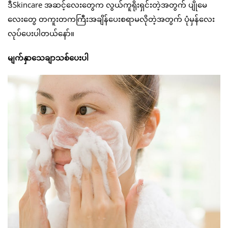
ဒီSkincare အဆင့်လေးတွေက လွယ်ကူရိုးရှင်းတဲ့အတွက် ပျိုမေ
လေးတွေ တကူးတကကြီးအချိန်ပေးစရာမလိုတဲ့အတွက် ပုံမှန်လေး
လုပ်ပေးပါတယ်နော်။
မျက်နှာသေချာသစ်ပေးပါ