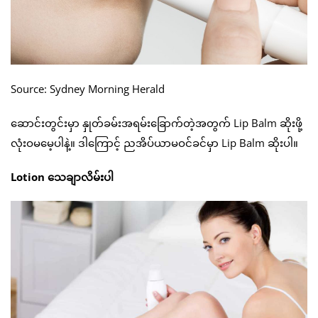
Source: Sydney Morning Herald
ဆောင်းတွင်းမှာ နှုတ်ခမ်းအရမ်းခြောက်တဲ့အတွက် Lip Balm ဆိုးဖို့
လုံးဝမမေ့ပါနဲ့။ ဒါကြောင့် ညအိပ်ယာမဝင်ခင်မှာ Lip Balm ဆိုးပါ။
Lotion သေချာလိမ်းပါ