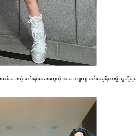
းသစ်ထားတဲ့ ဖက်ရှင်လေးတွေကို အထာကျကျ ဝတ်လေ့ရှိတာမို့ သူတို့ရဲ့စ