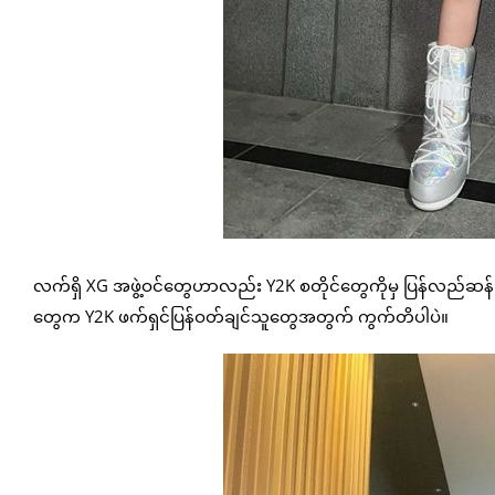
လက်ရှိ XG အဖွဲ့ဝင်တွေဟာလည်း Y2K စတိုင်တွေကိုမှ ပြန်လည်ဆန်
တွေက Y2K ဖက်ရှင်ပြန်ဝတ်ချင်သူတွေအတွက် ကွက်တိပါပဲ။