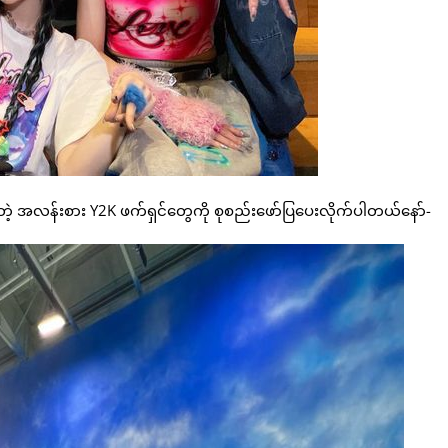
ြတဲ့ အလန်းစား Y2K ဖက်ရှင်တွေကို စုစည်းဖော်ပြပေးလိုက်ပါတယ်နော်-