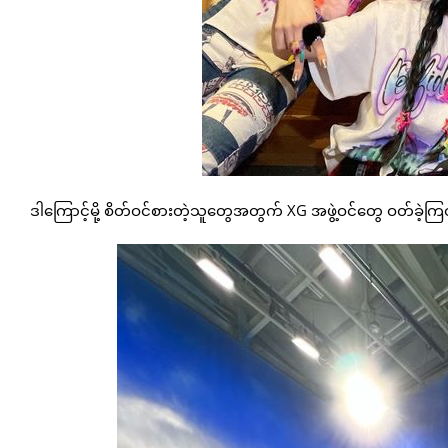
ဒါကြောင့်မို့ စိတ်ဝင်စားတဲ့သူတွေအတွက် XG အဖွဲ့ဝင်တွေ ဝတ်ခဲ့က