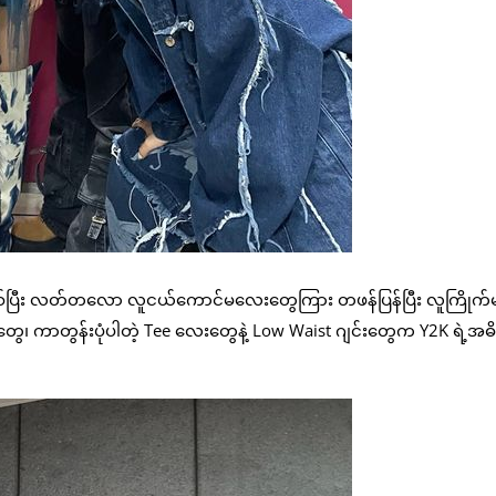
ဖြစ်ပြီး လတ်တလော လူငယ်ကောင်မလေးတွေကြား တဖန်ပြန်ပြီး လူကြိုက်မ
 ကာတွန်းပုံပါတဲ့ Tee လေးတွေနဲ့ Low Waist ဂျင်းတွေက Y2K ရဲ့အ