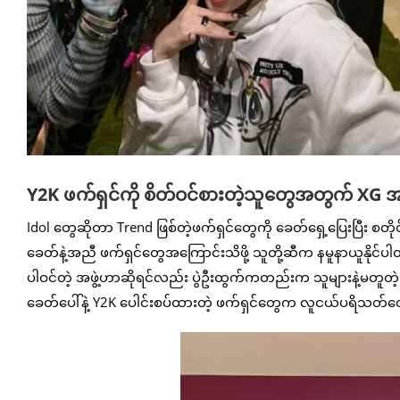
Y2K ဖက်ရှင်ကို စိတ်ဝင်စားတဲ့သူတွေအတွက် XG အဖွ
Idol တွေဆိုတာ Trend ဖြစ်တဲ့ဖက်ရှင်တွေကို ခေတ်ရှေ့ပြေးပြီး စ
ခေတ်နဲ့အညီ ဖက်ရှင်တွေအကြောင်းသိဖို့ သူတို့ဆီက နမူနာယူနို
ပါဝင်တဲ့ အဖွဲ့ဟာဆိုရင်လည်း ပွဲဦးထွက်ကတည်းက သူများနဲ့မတူတဲ့ ဆံ
ခေတ်ပေါ်နဲ့ Y2K ပေါင်းစပ်ထားတဲ့ ဖက်ရှင်တွေက လူငယ်ပရိသတ်