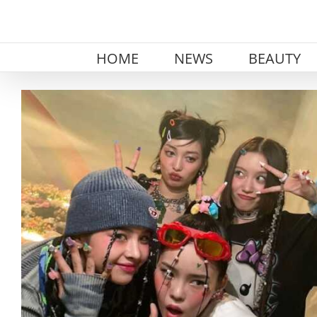
Skip
to
content
HOME
NEWS
BEAUTY
View
Larger
Image