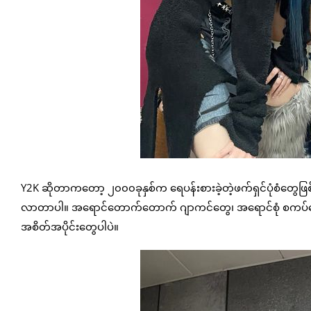
Y2K ဆိုတာကတော့ ၂၀၀၀ခုနှစ်က ရေပန်းစားခဲ့တဲ့ဖက်ရှင်ပုံစံတွေ
လာတာပါ။ အရောင်တောက်တောက် ဂျာကင်တွေ၊ အရောင်စုံ စကပ်တွေ၊
အစိတ်အပိုင်းတွေပါပဲ။