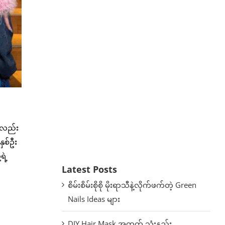
င်လည်း
ှစ်ဦး
ရဲ့
Latest Posts
စိမ်းစိမ်းစိုစို မိုးရာသီနဲ့လိုက်ဖက်တဲ့ Green
Nails Ideas များ
DIY Hair Mask အတွက် သုံးနည်း