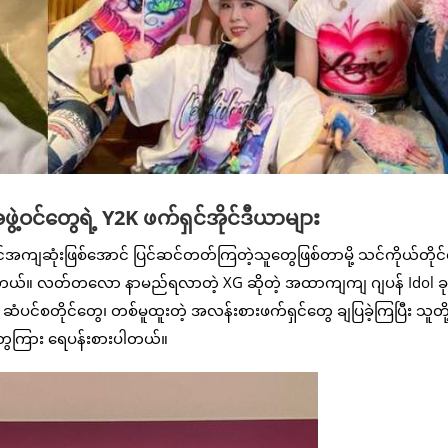
ဲ့ဝင်တွေရဲ့ Y2K ဖက်ရှင်အိုင်ဒီယာများ
တိုင်အကျဆုံးဖြစ်အောင် ပြင်ဆင်တတ်ကြတဲ့သူတွေဖြစ်တာမို့ သင်ကိုယ်တို
င်ပါတယ်။ လတ်တလော နာမည်ရလာတဲ့ XG ဆိုတဲ့ အထာကျကျ ဂျပန် Idol ခုန
ပင်စတိုင်တွေ၊ တစ်မူထူးတဲ့ အလန်းစားဖက်ရှင်တွေ ချပြခဲ့ကြပြီး သူတို့
တွေကြား ရေပန်းစားပါတယ်။