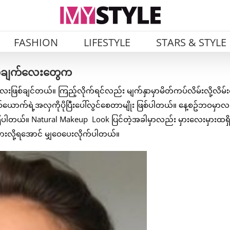
FASHION
LIFESTYLE
STARS & STYLE
ဲ့အချက်လေးတွေက
ဖြစ်ချင်တယ်။ ကြည့်လိုက်ရင်လည်း မျက်နှာမှာမိတ်ကပ်လိမ်းလို့လိမ်
ောက်ရဲ့အလှကိုပိုပြီးပေါ်လွင်စေတာမျိုး ဖြစ်ပါတယ်။ နေ့စဥ်ဘဝမှာလ
ါတယ်။ Natural Makeup Look ပြင်တဲ့အခါမှာလည်း မှားလေးမှားထရှိ
ို့ရအောင် မျှဝေပေးလိုက်ပါတယ်။