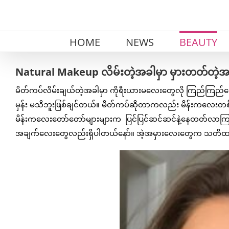
Skip
to
content
HOME
NEWS
BEAUTY
Natural Makeup လိမ်းတဲ့အခါမှာ မှားတတ်တ
မိတ်ကပ်လိမ်းချယ်တဲ့အခါမှာ ကိုရီးယားမလေးတွေလို ကြည်ကြည်လေး
မှန်း မသိဘူးဖြစ်ချင်တယ်။ မိတ်ကပ်ဆိုတာကလည်း မိန်းကလေးတစ်ယ
မိန်းကလေးတော်တော်များများက ပြင်ပြင်ဆင်ဆင်နဲ့နေတတ်လာကြပ
အချက်လေးတွေလည်းရှိပါတယ်နော်။ အဲ့အမှားလေးတွေက သတိထားလ