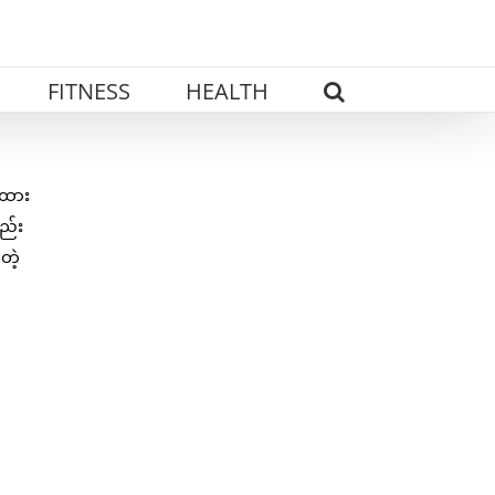
FITNESS
HEALTH
းထား
ည်း
တဲ့