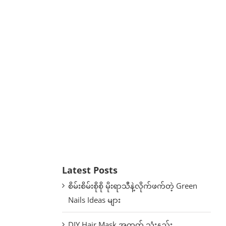
Latest Posts
စိမ်းစိမ်းစိုစို မိုးရာသီနဲ့လိုက်ဖက်တဲ့ Green
Nails Ideas များ
DIY Hair Mask အတွက် သုံးနည်း