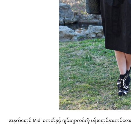
အနက်ရောင် Midi စကတ်နှင့် ဂျင်းဂျာကင်ကို ပန်းရောင်နားကပ်လေးနဲ