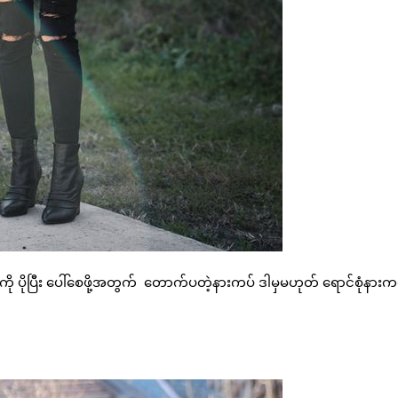
ြီး ပေါ်စေဖို့အတွက် တောက်ပတဲ့နားကပ် ဒါမှမဟုတ် ရောင်စုံနားကပ်တိ