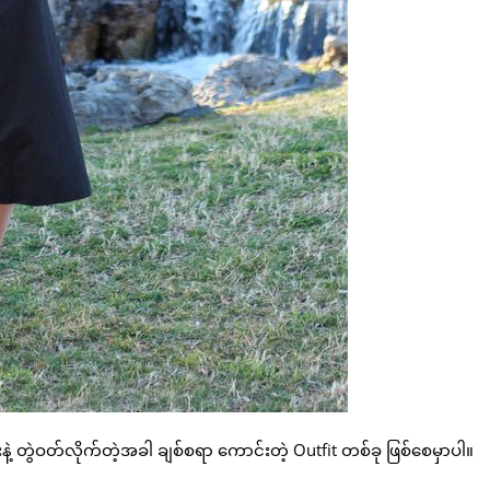
့ တွဲဝတ်လိုက်တဲ့အခါ ချစ်စရာ ကောင်းတဲ့ Outfit တစ်ခု ဖြစ်စေမှာပါ။