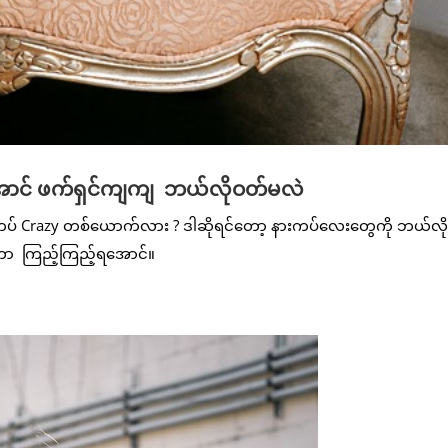
အောင် ဖက်ရှင်ကျကျ ဘယ်လိုဝတ်မလဲ
ပ် Crazy တစ်ယောက်လား ? ဒါဆိုရင်တော့ နားကပ်လေးတွေကို ဘယ်လို
ိုတာ ကြည့်ကြည့်ရအောင်။