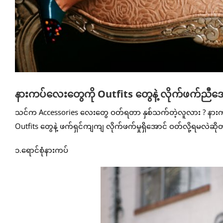
နားကပ်လေးတွေကို Outfits တွေနဲ့ လိုက်ဖက်ညီ
သင်က Accessories လေးတွေ ဝတ်ရတာ နှစ်သက်တဲ့လူလား ? နားက
Outfits တွေနဲ့ ဖက်ရှင်ကျကျ လိုက်ဖက်မှုရှိအောင် ဝတ်လို့ရမလဲဆ
၁.ရောင်စုံနားကပ်