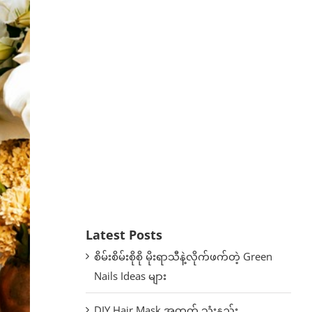
Latest Posts
စိမ်းစိမ်းစိုစို မိုးရာသီနဲ့လိုက်ဖက်တဲ့ Green
Nails Ideas များ
DIY Hair Mask အတွက် သုံးနည်း