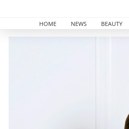
Skip
to
content
HOME
NEWS
BEAUTY
View
Larger
Image