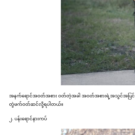
အနက်ရောင်အဝတ်အစား ဝတ်တဲ့အခါ အဝတ်အစားရဲ့အသွင်အပြင်ကို ပိုပ
တွဲဖက်ဝတ်ဆင်လို့ရပါတယ်။
၂. ပန်းရောင်နားကပ်