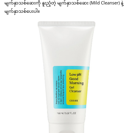
မျက်နှာသစ်ဆေးကို နူးညံ့တဲ့ မျက်နှာသစ်ဆေး (Mild Cleanser) နဲ့
မျက်နှာသစ်ပေးပါ။