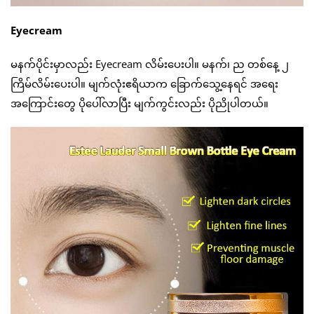
Eyecream
မနက်ပိုင်းမှာလည်း Eyecream လိမ်းပေးပါ။ မနက်၊ ည တစ်နေ့ ၂
ကြိမ်လိမ်းပေးပါ။ မျက်လုံးဧရိယာက ခြောက်သွေ့နေရင် အရေး
အကြောင်းတွေ ပိုပေါ်လာပြီး မျက်ကွင်းလည်း ပိုညိုပါတယ်။