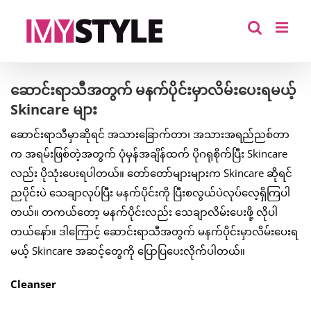
Skip
to
content
ဆောင်းရာသီအတွက် မနက်ပိုင်းမှာလိမ်းပေးရမယ့်
Skincare များ
ဆောင်းရာသီမှာဆိုရင် အသားခြောက်တာ၊ အသားအရည်ညစ်တာ
က အရမ်းဖြစ်တဲ့အတွက် ပုံမှန်အချိန်ထက် ပိုဂရုစိုက်ပြီး Skincare
လည်း ပိုသုံးပေးရပါတယ်။ တော်တော်များများက Skincare ဆိုရင်
ညပိုင်းပဲ သေချာလုပ်ပြီး မနက်ပိုင်းကို ပြီးစလွယ်ပဲလုပ်လေ့ရှိကြပါ
တယ်။ တကယ်တော့ မနက်ပိုင်းလည်း သေချာလိမ်းပေးဖို့ လိုပါ
တယ်နော်။ ဒါကြောင့် ဆောင်းရာသီအတွက် မနက်ပိုင်းမှာလိမ်းပေးရ
မယ့် Skincare အဆင့်တွေကို ပြောပြပေးလိုက်ပါတယ်။
Cleanser