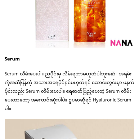
Serum
Serum လိမ်းပေးပါ။ ညပိုင်းမှ လိမ်းရတာမဟုတ်ပါဘူးနော်။ အရမ်း
ကိုအဆီပြန်တဲ့ အသားအရေပိုင်ရှင်မဟုတ်ရင် ဆောင်းတွင်းမှာ မနက်
ပိုင်းလည်း Serum လိမ်းပေးပါ။ ရေဓာတ်ပြည့်ပေးတဲ့ Serum လိမ်း
ပေးတာတော့ အကောင်းဆုံးပါပဲ။ ဥပမာဆိုရင် Hyaluronic Serum
ပါ။