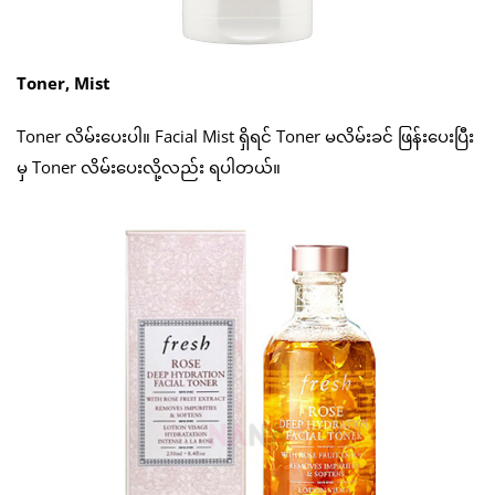
Toner, Mist
Toner လိမ်းပေးပါ။ Facial Mist ရှိရင် Toner မလိမ်းခင် ဖြန်းပေးပြီး
မှ Toner လိမ်းပေးလို့လည်း ရပါတယ်။