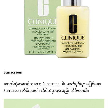
Sunscreen
နောက်ဆုံးအဆင့်ကတော့ Sunscreen ပါ။ မနက်ပိုင်းမှာ မဖြစ်မနေ
Sunscreen လိမ်းပေးပါ။ အိမ်ထဲမှာနေလည်း လိမ်းပေးပါ။