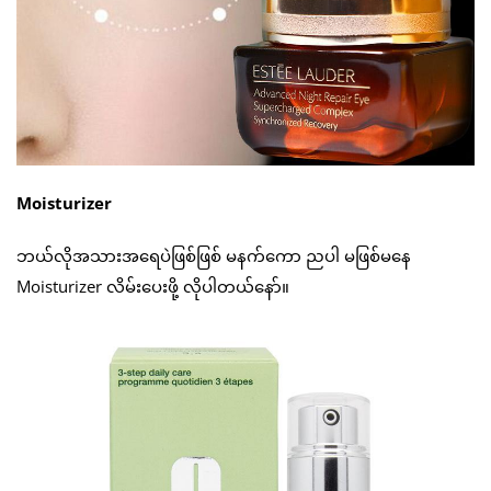
Moisturizer
ဘယ်လိုအသားအရေပဲဖြစ်ဖြစ် မနက်ကော ညပါ မဖြစ်မနေ
Moisturizer လိမ်းပေးဖို့ လိုပါတယ်နော်။