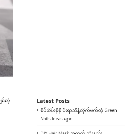
Latest Posts
င်တဲ့
စိမ်းစိမ်းစိုစို မိုးရာသီနဲ့လိုက်ဖက်တဲ့ Green
Nails Ideas များ
DIY Hair Mask အတွက် သုံးနည်း