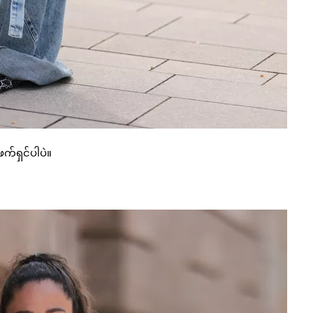
က်ရှင်ပါပဲ။