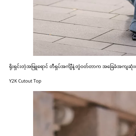
ရိုးရှင်းတဲ့အဖြူရောင် တီရှပ်အင်္ကျီနဲ့တွဲဝတ်တာက အခြေခံအကျဆုံးဖ
Y2K Cutout Top