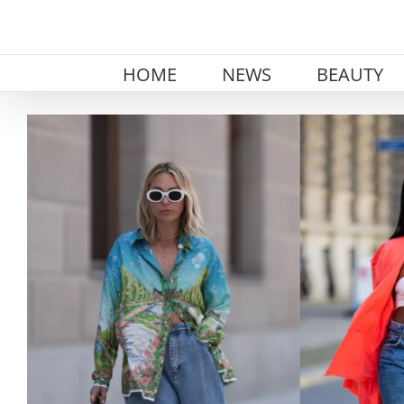
Skip
to
content
HOME
NEWS
BEAUTY
View
Larger
Image