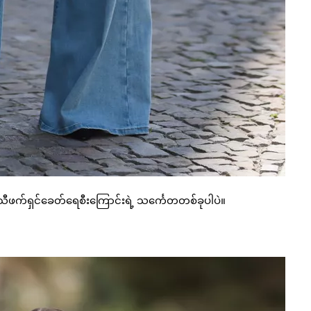
ီဖက်ရှင်ခေတ်ရေစီးကြောင်းရဲ့ သင်္ကေတတစ်ခုပါပဲ။