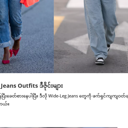
ans Outfits ဒီဇိုင်းများ
်ပြီးခေတ်စားနေပါပြီ။ ဒီလို Wide-Leg Jeans တွေကို ဖက်ရှင်ကျကျဝတ်ချ
ါတယ်။