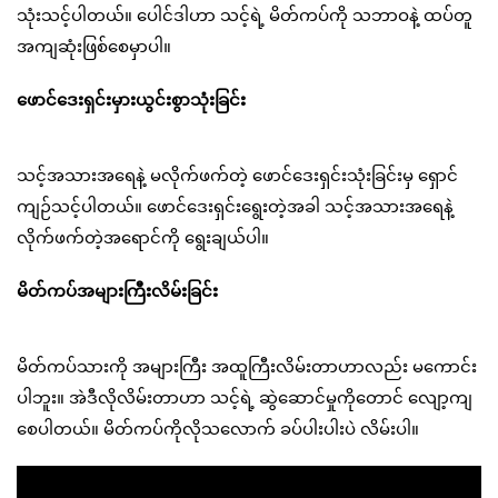
သုံးသင့်ပါတယ်။ ပေါင်ဒါဟာ သင့်ရဲ့ မိတ်ကပ်ကို သဘာဝနဲ့ ထပ်တူ
အကျဆုံးဖြစ်စေမှာပါ။
ဖောင်ဒေးရှင်းမှားယွင်းစွာသုံးခြင်း
သင့်အသားအရေနဲ့ မလိုက်ဖက်တဲ့ ဖောင်ဒေးရှင်းသုံးခြင်းမှ ရှောင်
ကျဉ်သင့်ပါတယ်။ ဖောင်ဒေးရှင်းရွေးတဲ့အခါ သင့်အသားအရေနဲ့
လိုက်ဖက်တဲ့အရောင်ကို ရွေးချယ်ပါ။
မိတ်ကပ်အများကြီးလိမ်းခြင်း
မိတ်ကပ်သားကို အများကြီး အထူကြီးလိမ်းတာဟာလည်း မကောင်း
ပါဘူး။ အဲဒီလိုလိမ်းတာဟာ သင့်ရဲ့ ဆွဲဆောင်မှုကိုတောင် လျော့ကျ
စေပါတယ်။ မိတ်ကပ်ကိုလိုသလောက် ခပ်ပါးပါးပဲ လိမ်းပါ။