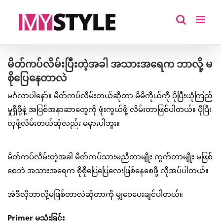
Skip
to
content
မိတ်ကပ်လိမ်းပြီးတဲ့အခါ အသားအရေက ဘာလို့ မ
စိုပြေနေတာလဲ
မင်္ဂလာပါနော်။ မိတ်ကပ်လိမ်းတယ်ဆိုတာ မိမိကိုယ်ကို ပိုပြီးယုံကြည်
မှုရှိဖို့နဲ့ အပြစ်အနာဆာတွေကို ဖုံးကွယ်ဖို့ လိမ်းတာဖြစ်ပါတယ်။ ပိုပြီး
လှဖို့လိမ်းတယ်ဆိုလည်း မမှားပါဘူး။
မိတ်ကပ်လိမ်းတဲ့အခါ မိတ်ကပ်သားမညီတာမျိုး ကွက်တာမျိုး မဖြစ်
စေဘဲ အသားအရေက စိုစိုပြေပြေလေးဖြစ်နေစေဖို့ လိုအပ်ပါတယ်။
အဲဒီလိုဘာလို့မဖြစ်တာလဲဆိုတာကို မျှဝေပေးချင်ပါတယ်။
Primer မသုံးခြင်း