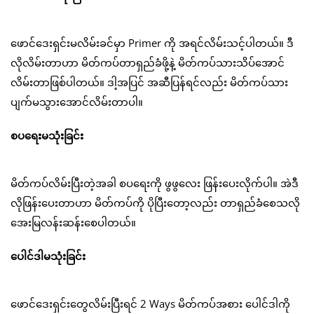
ဖောင်ဒေးရှင်းမလိမ်းခင်မှာ Primer ကို အရင်လိမ်းသင့်ပါတယ်။ ဒီ
လိုလိမ်းတာဟာ မိတ်ကပ်တာရှည်ခံဖို့နဲ့ မိတ်ကပ်သားသိပ်အောင်
လိမ်းတာဖြစ်ပါတယ်။ ဒါ့အပြင် အဆီပြန်ရင်လည်း မိတ်ကပ်သား
ပျက်မသွားအောင်လိမ်းတာပါ။
စပရေးမသုံးခြင်း
မိတ်ကပ်လိမ်းပြီးတဲ့အခါ စပရေးကို ဖွဖွလေး ဖြန်းပေးလိုက်ပါ။ အဲဒီ
လိုဖြန်းပေးတာဟာ မိတ်ကပ်ကို ပိုပြီးတော့လည်း တာရှည်ခံစေသလို
အေးမြလန်းဆန်းစေပါတယ်။
ပေါင်ဒါမသုံးခြင်း
ဖောင်ဒေးရှင်းတွေလိမ်းပြီးရင် 2 Ways မိတ်ကပ်အစား ပေါင်ဒါကို