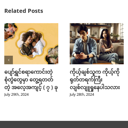
Related Posts
ပျော်ရွှင်စရာကောင်းတဲ့
ကိုယ့်ချစ်သူက ကိုယ့်ကို
စုံတွဲတွေမှာ တွေ့ရတတ်
ရုတ်တရက်ကြီး
တဲ့ အလေ့အကျင့် ( ၇ ) ခု
လျစ်လျူရှုနေပါသလား
July 29th, 2024
July 28th, 2024