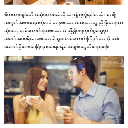
စိတ်ထားချင်းတိုက်ဆိုင်လာမယ်လို့ ယုံကြည်လို့ရပါတယ်။ စားဖို့
အတွက်အစားစာမှာတဲ့အခါမှာ နှစ်ယောက်သဘောတူ ညှိပြီးမှာရတာ
ဆိုတော့ တစ်ယောက်နဲ့တစ်ယောက် ညှိနှိုင်းရတဲ့ကိစ္စတွေမှာ
အခက်အခဲမရှိလာစေတော့ပါဘူး။ တစ်ယောက်ကြိုက်တာကို တစ်
ယောက်ဦးစားပေးပြီး မှာပေးရင်းနဲ့ပဲ အချစ်တွေတိုးရောပေါ့။