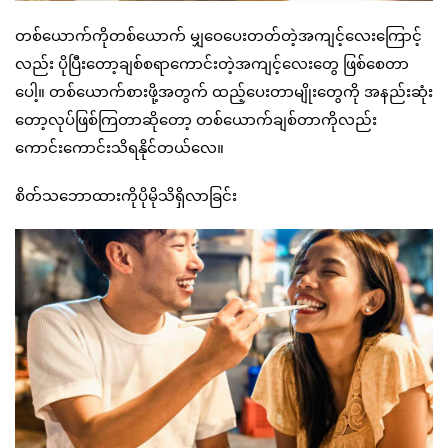
တစ်ယောက်ကိုတစ်ယောက် မျှဝေပေးတတ်တဲ့အကျင့်လေးကြောင့်
လည်း ပိုပြီးတော့ချစ်စရာကောင်းတဲ့အကျင့်လေးတွေ ဖြစ်စေတာ
ပေါ့။ တစ်ယောက်စားဖို့အတွက် ထည့်ပေးတာမျိုးတွေကို အနည်းဆုံး
တော့လုပ်ဖြစ်ကြတာဆိုတော့ တစ်ယောက်ချစ်တာကိုလည်း
ကောင်းကောင်းသိရနိုင်တယ်လေ။
စိတ်သဘောထားကိုပိုမိုသိရှိလာခြင်း