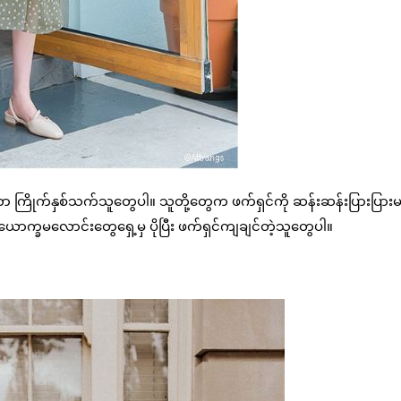
ိုက်နှစ်သက်သူတွေပါ။ သူတို့တွေက ဖက်ရှင်ကို ဆန်းဆန်းပြားပြား
ာက္ခမလောင်းတွေရှေ့မှ ပိုပြီး ဖက်ရှင်ကျချင်တဲ့သူတွေပါ။