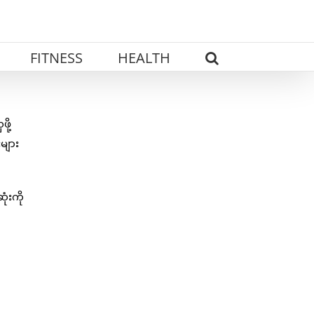
FITNESS
HEALTH
ို့
များ
ံးကို