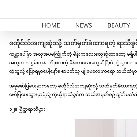
Skip
to
content
HOME
NEWS
BEAUTY
စတိုင်လ်အကျဆုံးလို့ သတ်မှတ်ခံထားရတဲ့ ရာသီခွင
ကမ္ဘာပေါ်မှာ အလှအပမကြိုက်တဲ့ မိန်းကလေးတွေဆိုတာတော့ မရှိပါဘူ
အတွက် အစွမ်းကုန် ကြိုးစားတဲ့ မိန်းကလေးတွေဆိုပြီးပဲ ကွဲသွားတာ
တဲ့သူလို့ ပြောရမှာပေါ့နော်။ စာဖတ်သူ ပျိုမေလေးကရော ဘယ်ထဲမှာ
အခုဖော်ပြပေးမှာကတော့ စတိုင်လ်အကျဆုံးလို့ သတ်မှတ်ခံထားရတဲ့
ဖော်ပြပေးသွားမှာမို့လို့ ကိုယ့်ရာသီခွင်က ဘယ်အမှတ်စဉ် ချိတ်မ
၁၂။ ဗြိစ္ဆာရာသီဖွား