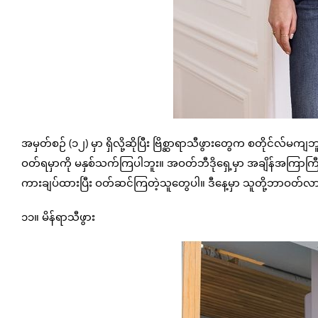
အမှတ်စဉ် (၁၂) မှာ ရှိလို့ဆိုပြီး ဗြိစ္ဆာရာသီဖွားတွေက စတိုင်လ်
ဝတ်ရမှာကို မနှစ်သက်ကြပါဘူး။ အဝတ်ဘီဒိုရှေ့မှာ အချိန်အကြာကြ
ကားချပ်ထားပြီး ဝတ်ဆင်ကြတဲ့သူတွေပါ။ ဒီနေ့မှာ သူတို့ဘာဝတ်လာမ
၁၁။ မိန်ရာသီဖွား