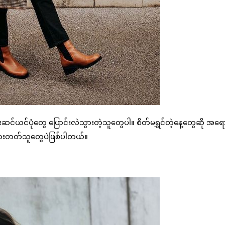
ယင်ပုံတွေ ပြောင်းလဲသွားတဲ့သူတွေပါ။ စိတ်မရွှင်တဲ့နေ့တွေဆို အရောင်မ
တ်စားတတ်သူတွေပဲဖြစ်ပါတယ်။