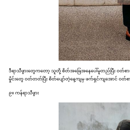
ဒီရာသီဖွားတွေကတော့ သူတို့ စိတ်အခြေအနေပေါ်မူတည်ပြီး ဝတ်စားဆင်
မှိုင်းတွေ ဝတ်တတ်ပြီး စိတ်ပျော်တဲ့နေ့ကျမှ ဖက်ရှင်ကျအောင် ဝ
၉။ ကန်ရာသီဖွား