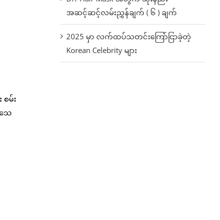
အဆင့်ဆင့်လမ်းညွှန်ချက် ( ၆ ) ချက်
2025 မှာ လက်ထပ်သတင်းကြော်ငြာခဲ့တဲ့
Korean Celebrity များ
 စမ်း
ုံသေ