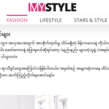
FASHION
LIFESTYLE
STARS & STYLE
်များ
း။ အလှအပအတွက် အားစိုက်ထုတ်မှု သိပ်မရှိတဲ့ မိန်းကလေးနဲ့ ကိုယ်လှဖ
ပါ။ ခေတ်စကားနဲ့ ပြောရမယ်ဆိုရင်တော့ ပဲနည်းနည်း များတဲ့သူနဲ့ ပဲအရမ်း
 ပါသွားလဲ။
 ရာသီခွင်တွေအကြောင်းပဲဖြစ်ပါတယ်။ အမှတ်စဉ် အများဆုံးကနေ ထိပ်ဆု
လဲဆိုတာ ဆက်ကြည့်လိုက်ရအောင်နော်။