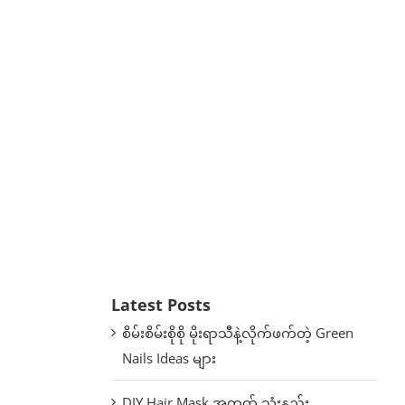
Latest Posts
စိမ်းစိမ်းစိုစို မိုးရာသီနဲ့လိုက်ဖက်တဲ့ Green
Nails Ideas များ
DIY Hair Mask အတွက် သုံးနည်း