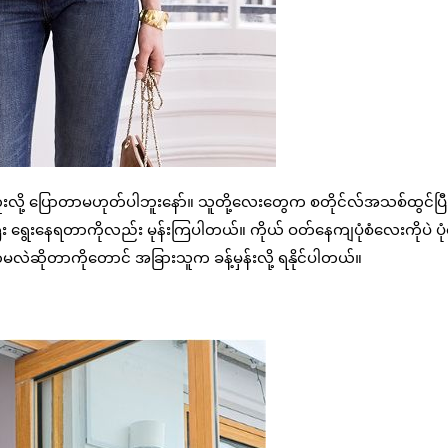
မကျဘူးလို့ ပြောတာမဟုတ်ပါဘူးနော်။ သူတို့လေးတွေက စတိုင်လ်အသစ်ထွင်ပြီး
ီး ရွေးနေရတာကိုလည်း မုန်းကြပါတယ်။ ကိုယ် ဝတ်နေကျပုံစံလေးကိုပဲ ပ
လဲဆိုတာကိုတောင် အခြားသူက ခန့်မှန်းလို့ ရနိုင်ပါတယ်။