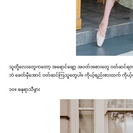
သူတို့လေးတွေကတော့ အရောင်ဖျော့ အဝတ်အစားတွေ ဝတ်ဆင်ရတာ ကြ
ဘဲ ခေတ်မှီအောင် ဝတ်ဆင်ကြသူတွေပါ။ ကိုယ့်ရည်းစားထက် ကိုယ့်ယေ
၁၀။ ဓနုရာသီဖွား