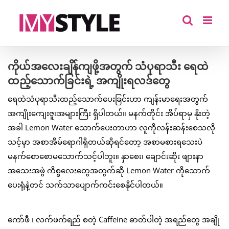
Skip
to
content
ကိုယ်အလေးချိန်ကျဖို့အတွက် သံပုရာသီး ရေထဲ
ထည့်သောက်ခြင်းရဲ့ အကျိုးရလဒ်တွေ
ရေထဲသံပုရာသီးထည့်သောက်ပေးခြင်းဟာ ကျန်းမာရေးအတွက်
အကျိုးကျေးဇူးအများကြီး ရှိပါတယ်။ မနက်တိုင်း အိပ်ရာမှ နိုးတဲ့
အခါ Lemon Water သောက်ပေးတာဟာ လူကိုလန်းဆန်းစေသလို
သင့်မှာ အစာအိမ်ရောဂါရှိတယ်ဆိုရင်တော့ အစာမစားရသေးပဲ
မနက်စောစောမသောက်သင့်ပါဘူး။ နှာစေး၊ ချောင်းဆိုး ဖျားနာ
အသေးအဖွဲ ကိစ္စလေးတွေအတွက်ဆို Lemon Water ကိုသောက်
ပေးရုံနဲ့တင် သက်သာပျောက်ကင်းစေနိုင်ပါတယ်။
ကော်ဖီ ၊ လက်ဖက်ရည် စတဲ့ Caffeine ဓာတ်ပါတဲ့ အရည်တွေ အချို