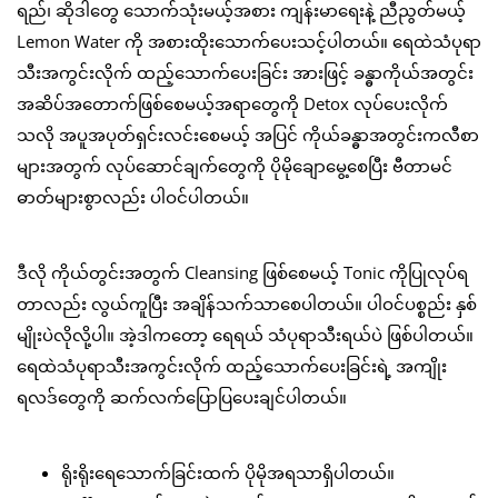
ရည်၊ ဆိုဒါတွေ သောက်သုံးမယ့်အစား ကျန်းမာရေးနဲ့ ညီညွတ်မယ့်
Lemon Water ကို အစားထိုးသောက်ပေးသင့်ပါတယ်။ ရေထဲသံပုရာ
သီးအကွင်းလိုက် ထည့်သောက်ပေးခြင်း အားဖြင့် ခန္ဓာကိုယ်အတွင်း
အဆိပ်အတောက်ဖြစ်စေမယ့်အရာတွေကို Detox လုပ်ပေးလိုက်
သလို အပူအပုတ်ရှင်းလင်းစေမယ့် အပြင် ကိုယ်ခန္ဓာအတွင်းကလီစာ
များအတွက် လုပ်ဆောင်ချက်တွေကို ပိုမိုချောမွေ့စေပြီး ဗီတာမင်
ဓာတ်များစွာလည်း ပါဝင်ပါတယ်။
ဒီလို ကိုယ်တွင်းအတွက် Cleansing ဖြစ်စေမယ့် Tonic ကိုပြုလုပ်ရ
တာလည်း လွယ်ကူပြီး အချိန်သက်သာစေပါတယ်။ ပါဝင်ပစ္စည်း နှစ်
မျိုးပဲလိုလို့ပါ။ အဲ့ဒါကတော့ ရေရယ် သံပုရာသီးရယ်ပဲ ဖြစ်ပါတယ်။
ရေထဲသံပုရာသီးအကွင်းလိုက် ထည့်သောက်ပေးခြင်းရဲ့ အကျိုး
ရလဒ်တွေကို ဆက်လက်ပြောပြပေးချင်ပါတယ်။
ရိုးရိုးရေသောက်ခြင်းထက် ပိုမိုအရသာရှိပါတယ်။