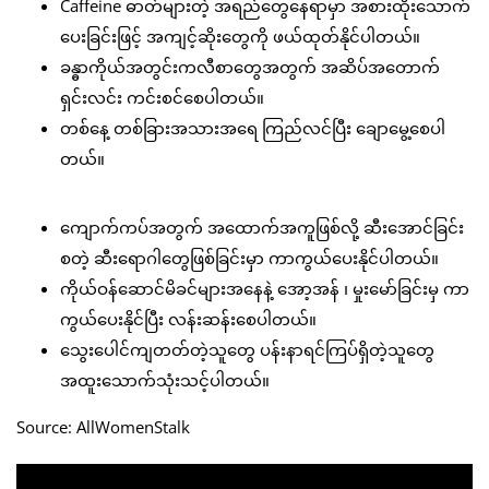
Caffeine ဓာတ်များတဲ့ အရည်တွေနေရာမှာ အစားထိုးသောက်
ပေးခြင်းဖြင့် အကျင့်ဆိုးတွေကို ဖယ်ထုတ်နိုင်ပါတယ်။
ခန္ဓာကိုယ်အတွင်းကလီစာတွေအတွက် အဆိပ်အတောက်
ရှင်းလင်း ကင်းစင်စေပါတယ်။
တစ်နေ့ တစ်ခြားအသားအရေ ကြည်လင်ပြီး ချောမွေ့စေပါ
တယ်။
ကျောက်ကပ်အတွက် အထောက်အကူဖြစ်လို့ ဆီးအောင်ခြင်း
စတဲ့ ဆီးရောဂါတွေဖြစ်ခြင်းမှာ ကာကွယ်ပေးနိုင်ပါတယ်။
ကိုယ်ဝန်ဆောင်မိခင်များအနေနဲ့ အော့အန် ၊ မှုးမော်ခြင်းမှ ကာ
ကွယ်ပေးနိုင်ပြီး လန်းဆန်းစေပါတယ်။
သွေးပေါင်ကျတတ်တဲ့သူတွေ ပန်းနာရင်ကြပ်ရှိတဲ့သူတွေ
အထူးသောက်သုံးသင့်ပါတယ်။
Source: AllWomenStalk