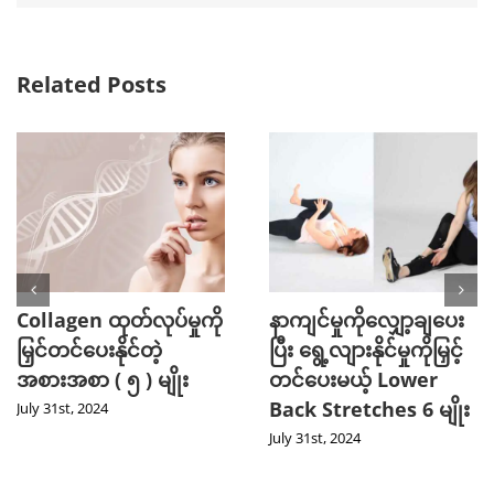
Related Posts
Collagen ထုတ်လုပ်မှုကို
နာကျင်မှုကိုလျှော့ချပေး
မြှင်တင်ပေးနိုင်တဲ့
ပြီး ရွေ့လျားနိုင်မှုကိုမြှင့်
အစားအစာ ( ၅ ) မျိုး
တင်ပေးမယ့် Lower
Back Stretches 6 မျိုး
July 31st, 2024
July 31st, 2024