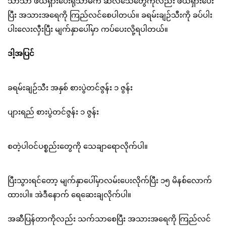
သာသာ ဖယ်ရှားပေးရုံသာမက ဆဲလ်သေတွေကိုလည်း ဖယ်ရှားပေး
ပြီး အသားအရေကို ကြည်လင်စေပါတယ်။ ခရမ်းချဉ်သီးကို ခပ်ပါး
ပါးလေးလှီးပြီး မျက်နှာပေါ်မှာ ကပ်ပေးလို့ရပါတယ်။
ဒါ့အပြင်
ခရမ်းချဉ်သီး အနှစ် စားပွဲတင်ဇွန်း ၁ ဇွန်း
ပျားရည် စားပွဲတင်ဇွန်း ၁ ဇွန်း
စတဲ့ပါဝင်ပစ္စည်းတွေကို သေချာရောလိုက်ပါ။
ပြီးသွားရင်တော့ မျက်နှာပေါ်မှာလမ်းပေးလိုက်ပြီး ၁၅ မိနစ်လောက်
ထားပါ။ အဲဒီနောက် ရေဆေးချလိုက်ပါ။
အဆီပြန်တာကိုလည်း သက်သာစေပြီး အသားအရေကို ကြည်လင်