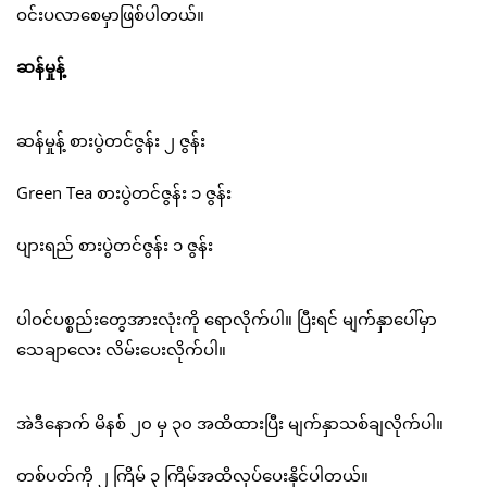
ဝင်းပလာစေမှာဖြစ်ပါတယ်။
ဆန်မှုန့်
ဆန်မှုန့် စားပွဲတင်ဇွန်း ၂ ဇွန်း
Green Tea စားပွဲတင်ဇွန်း ၁ ဇွန်း
ပျားရည် စားပွဲတင်ဇွန်း ၁ ဇွန်း
ပါဝင်ပစ္စည်းတွေအားလုံးကို ရောလိုက်ပါ။ ပြီးရင် မျက်နှာပေါ်မှာ
သေချာလေး လိမ်းပေးလိုက်ပါ။
အဲဒီနောက် မိနစ် ၂၀ မှ ၃၀ အထိထားပြီး မျက်နှာသစ်ချလိုက်ပါ။
တစ်ပတ်ကို ၂ ကြိမ် ၃ ကြိမ်အထိလုပ်ပေးနိုင်ပါတယ်။