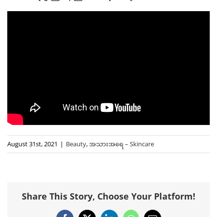
August 31st, 2021
|
Beauty
,
အသားအရေ – Skincare
Share This Story, Choose Your Platform!