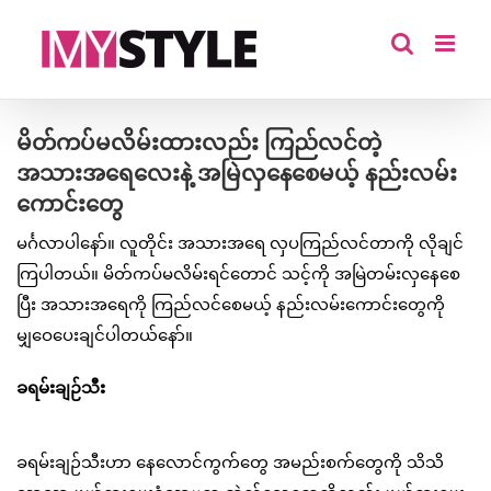
Skip
to
content
မိတ်ကပ်မလိမ်းထားလည်း ကြည်လင်တဲ့
အသားအရေလေးနဲ့ အမြဲလှနေစေမယ့် နည်းလမ်း
ကောင်းတွေ
မင်္ဂလာပါနော်။ လူတိုင်း အသားအရေ လှပကြည်လင်တာကို လိုချင်
ကြပါတယ်။ မိတ်ကပ်မလိမ်းရင်တောင် သင့်ကို အမြဲတမ်းလှနေစေ
ပြီး အသားအရေကို ကြည်လင်စေမယ့် နည်းလမ်းကောင်းတွေကို
မျှဝေပေးချင်ပါတယ်နော်။
ခရမ်းချဉ်သီး
ခရမ်းချဉ်သီးဟာ နေလောင်ကွက်တွေ အမည်းစက်တွေကို သိသိ