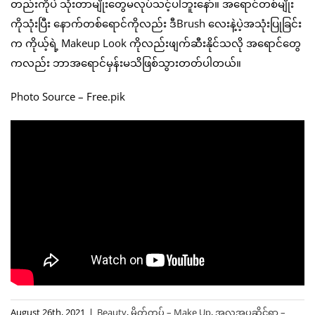
တည်းကိုပဲ သုံးတာမျိုးတွေမလုပ်သင့်ပါဘူးနော်။ အရောင်တစ်မျိုး
ကိုသုံးပြီး နောက်တစ်ရောင်ကိုလည်း ဒီBrush လေးနဲ့ပဲ့အသုံးပြုခြင်း
က ကိုယ့်ရဲ့ Makeup Look ကိုလည်းဖျက်ဆီးနိုင်သလို အရောင်တွေ
ကလည်း ဘာအရောင်မှန်းမသိဖြစ်သွားတတ်ပါတယ်။
Photo Source – Free.pik
August 26th, 2021
|
Beauty
,
မိတ်ကပ် – Make Up
,
အလှအပဆိုင်ရာ –