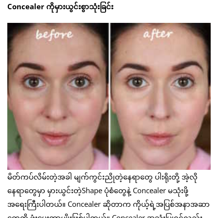
Concealer ကိုမှားယွင်းစွာသုံးခြင်း
မိတ်ကပ်လိမ်းတဲ့အခါ မျက်ကွင်းညိုတဲ့နေရာတွေ ပါးရိုးတို့ အဲ့လို
နေရာတွေမှာ မှားယွင်းတဲ့Shape ပုံစံတွေနဲ့ Concealer မသုံးဖို့
အရေးကြီးပါတယ်။ Concealer ဆိုတာက ကိုယ့်ရဲ့အပြစ်အနာအဆာ
တွေကို ဖုံးပေးတာမျိုးဖြစ်ပါတယ်။ Concealer အသုံးပြုရင်လည်း