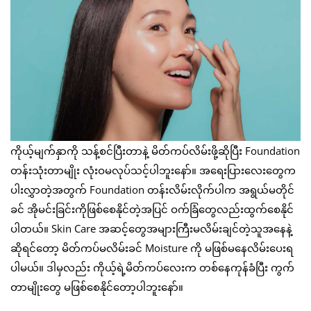
ကိုယ့်မျက်နှာကို သန့်စင်ပြီးတာနဲ့ မိတ်ကပ်လိမ်းဖို့ဆိုပြီး Foundation
တန်းသုံးတာမျိုး လုံးဝမလုပ်သင့်ပါဘူးနော်။ အရေးပြားလေးတွေက
ပါးလွှာတဲ့အတွက် Foundation တန်းလိမ်းလိုက်ပါက အရွယ်မတိုင်
ခင် အိုမင်းခြင်းကိုဖြစ်စေနိုင်တဲ့အပြင် ဝက်ခြံတွေလည်းထွက်စေနိုင်
ပါတယ်။ Skin Care အဆင့်တွေအများကြီးမလိမ်းချင်တဲ့သူအနေနဲ့
ဆိုရင်တော့ မိတ်ကပ်မလိမ်းခင် Moisture ကို မဖြစ်မနေလိမ်းပေးရ
ပါမယ်။ ဒါမှလည်း ကိုယ့်ရဲ့မိတ်ကပ်လေးက တစ်နေကုန်ခံပြီး ကွက်
တာမျိုးတွေ မဖြစ်စေနိုင်တော့ပါဘူးနော်။