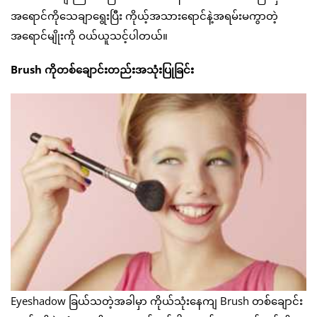
အရောင်ကိုသေချာရွေးပြီး ကိုယ့်အသားရောင်နဲ့အရမ်းမကွာတဲ့
အရောင်မျိုးကို ဝယ်ယူသင့်ပါတယ်။
Brush ကိုတစ်ချောင်းတည်းအသုံးပြုခြင်း
Eyeshadow ခြယ်သတဲ့အခါမှာ ကိုယ်သုံးနေကျ Brush တစ်ချောင်း