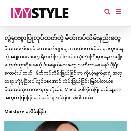
Skip
to
content
လွဲမှားစွာပြုလုပ်တတ်တဲ့ မိတ်ကပ်လိမ်းနည်းတွေ
မိတ်ကပ်လိမ်းရင် တော်တော်များများ သတိမထားမိတဲ့ မှားယွင်းနေ
တဲ့အချက်လေးတွေ ရှိတတ်ကြပါတယ်။ လုံးလုံးကြီးမှားနေတာမျိုး
မဟုတ်ဘူးဆိုပေမယ့် ဒီအချက်လေးတွေ သတိထားပေးရင် ပိုပြီး
ကောင်းပါတယ်။ မိတ်ကပ်လိမ်းခြယ်ခြင်းက ကိုယ့်မျက်နှာရဲ့ အလှ
တရားကိုပိုပြီးပေါ်လွင်စေအောင် လိမ်းခြယ်ခြင်း ဖြစ်ပါတယ်။
မိတ်ကပ်ဆိုတာကလည်း ကိုယ်ရဲ့ Mood ပေါ်လိုက်ပြီး တစ်နေ့တာ
အတွက် ပြင်ပြင်ဆင်ဆင်ပြုလုပ်ခြင်းဖြစ်ပါတယ်။
Moisture မလိမ်းခြင်း