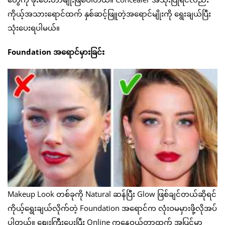
ကိုယ့်အသားရောင်ထက် နှစ်ဆင့်ဖြူတဲ့အရောင်မျိုးကို ရွေးချယ်ပြီး
သုံးပေးရပါမယ်။
Foundation အရောင်မှားခြင်း
Makeup Look တစ်ခုကို Natural ဆန်ပြီး Glow ဖြစ်ချင်တယ်ဆိုရင်
ကိုယ့်ရွေးချယ်လိုက်တဲ့ Foundation အရောင်က လုံးဝမမှားဖို့လိုအပ်
ပါတယ်။ စျေးကြီးပေးပြီး Online ကနေဝယ်တာထက် အပြင်မှာ