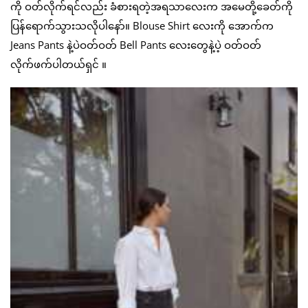
ကို ဝတ်လိုက်ရင်လည်း ခံစားရတဲ့အရသာလေးက အမေတို့ခေတ်ကို
ပြန်ရောက်သွားသလိုပါနော်။ Blouse Shirt လေးကို အောက်က
Jeans Pants နဲ့ပဲဝတ်ဝတ် Bell Pants လေးတွေနဲ့ပဲ့ ဝတ်ဝတ်
လိုက်ဖက်ပါတယ်ရှင် ။