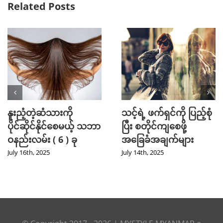
Related Posts
Mini Jeans Skirt ကို စ
Golf အားကစား
တိုင်ကျကျဝတ်လို့ရစေ
ကြိုက်နှစ်သက်သူတို့
မယ့် Styling Tips များ
အတွက် ဖက်ရှင် Tips
များ
September 28th, 2024
July 31st, 2024