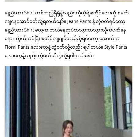
ချည်သား Shirt တစ်ထည်ရှိရုံနဲ့လည်း ကိုယ့်ရဲ့စတိုင်လေးကို စမတ်
ကျနေအောင်ဝတ်လို့ရတယ်နော်။ Jeans Pants နဲ့တွဲဝတ်ရင်တော့
ချည်သား Shirt တွေက ဘယ်နေရာပဲထသွားထသွားလိုက်ဖက်နေ
ရော။ ကိုယ်ကပိုပြီး စတိုင်ကျချင်တယ်ဆိုရင်တော့ အောက်က
Floral Pants လေးတွေနဲ့တွဲဝတ်လို့လည်း ရပါတယ်။ Style Pants
လေးတွေနဲ့လည်း တွဲမယ်ဆိုတွဲလို့ရပါတယ်နော်။