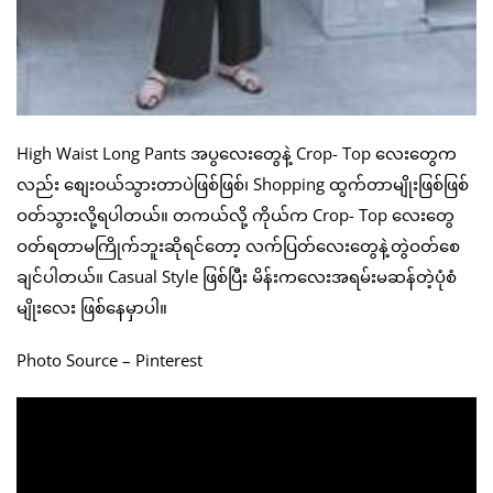
High Waist Long Pants အပွလေးတွေနဲ့ Crop- Top လေးတွေက
လည်း စျေးဝယ်သွားတာပဲဖြစ်ဖြစ်၊ Shopping ထွက်တာမျိုးဖြစ်ဖြစ်
ဝတ်သွားလို့ရပါတယ်။ တကယ်လို့ ကိုယ်က Crop- Top လေးတွေ
ဝတ်ရတာမကြိုက်ဘူးဆိုရင်တော့ လက်ပြတ်လေးတွေနဲ့တွဲဝတ်စေ
ချင်ပါတယ်။ Casual Style ဖြစ်ပြီး မိန်းကလေးအရမ်းမဆန်တဲ့ပုံစံ
မျိုးလေး ဖြစ်နေမှာပါ။
Photo Source – Pinterest