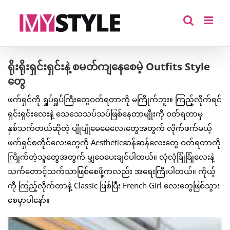
Skip
to
content
ရိုးရိုးရှင်းရှင်းနဲ့ စမတ်ကျနေစေမဲ့ Outfits Style
တွေ
ဖက်ရှင်ကို ရှုပ်ရှုပ်ကြီးတွေဝတ်ရတာကို မကြိုက်ဘူး။ ကြည့်လိုက်ရင်
ရှင်းရှင်းလေးနဲ့ သေသေသပ်သပ်ဖြစ်နေတာမျိုးကို ဝတ်ရတာမှ
နှစ်သက်တယ်ဆိုတဲ့ ပျိုပျိုမေမေလေးတွေအတွက် လိုက်ဖက်မယ့်
ဖက်ရှင်စတိုင်လေးတွေကို Aestheticဆန်ဆန်လေးတွေ ဝတ်ရတာကို
ကြိုက်တဲ့သူတွေအတွက် မျှဝေပေးချင်ပါတယ်။ လုံလုံခြုံခြုံလေးနဲ့
သက်တောင့်သက်သာဖြစ်စေဖို့ကလည်း အရေးကြီးပါတယ်။ ကိုယ့်
ကို ကြည့်လိုက်တာနဲ့ Classic ဖြစ်ပြီး French Girl လေးတွေဖြစ်သွား
စေမှာပါနော်။