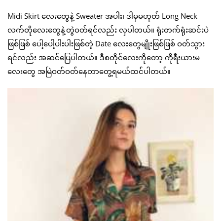
Midi Skirt လေးတွေနဲ့ Sweater အပါး၊ ဒါမှမဟုတ် Long Neck
လက်တိုလေးတွေနဲ့တွဲဝတ်ရင်လည်း လှပါတယ်။ ရုံးတက်ရုံးဆင်းပဲ
ဖြစ်ဖြစ် ပေါ့ပေါ့ပါးပါးဖြစ်တဲ့ Date လေးတွေမျိုးဖြစ်ဖြစ် ဝတ်သွား
ရင်လည်း အဆင်ပြေပါတယ်။ ဒီစတိုင်လေးကိုတော့ ကိုရီးယားမ
လေးတွေ အမြဲဝတ်ဝတ်နေတာတွေ့ရမယ်ထင်ပါတယ်။