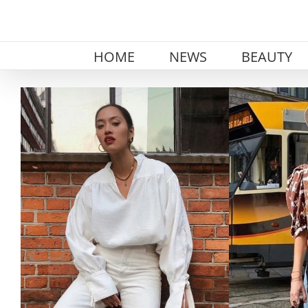
Skip
to
content
HOME
NEWS
BEAUTY
View
Larger
Image