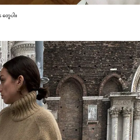
ts တွေပါ။