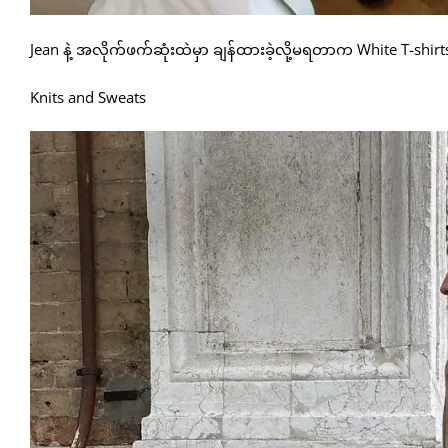
Jean နဲ့ အလိုက်ဖက်ဆုံးထဲမှာ ချန်ထားခဲ့လို့မရတာက White T-shir
Knits and Sweats