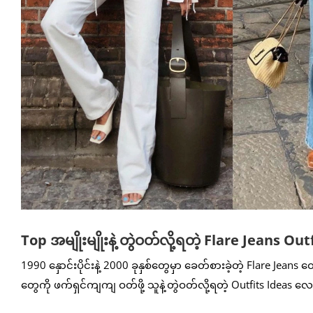
Top အမျိုးမျိုးနဲ့ တွဲဝတ်လို့ရတဲ့ Flare Jeans Ou
1990 နှောင်းပိုင်းနဲ့ 2000 ခုနှစ်တွေမှာ ခေတ်စားခဲ့တဲ့ Flare Jeans 
တွေကို ဖက်ရှင်ကျကျ ဝတ်ဖို့ သူနဲ့တွဲဝတ်လို့ရတဲ့ Outfits Ideas