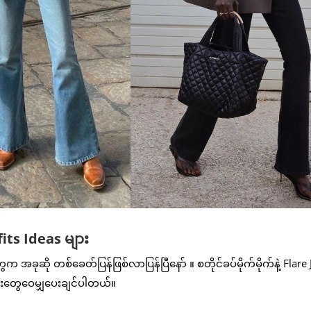
tfits Ideas များ
တွေက အခုဆို တစ်ခေတ်ပြန်ဖြစ်လာပြန်ပြီနော် ။ စတိုင်ခပ်မိုက်မိုက်နဲ့ Flare
 လေးတွေဝေမျှပေးချင်ပါတယ်။