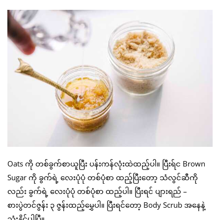
Oats ကို တစ်ခွက်စာယူပြီး ပန်းကန်လုံးထဲထည့်ပါ။ ပြီးရ်င Brown
Sugar ကို ခွက်ရဲ့ လေးပုံပုံ တစ်ပုံစာ ထည့်ပြီးတော့ သံလွင်ဆီကို
လည်း ခွက်ရဲ့ လေးပုံပုံ တစ်ပုံစာ ထည့်ပါ။ ပြီးရင် ပျားရည် –
စားပွဲတင်ဇွန်း ၃ ဇွန်းထည့်မွှေပါ။ ပြီးရင်တော့ Body Scrub အနေနဲ့
သုံးနိုင်ပါပြီ။