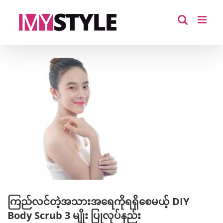
Skip
to
content
View
Larger
Image
ကြည်လင်တဲ့အသားအရေကိုရရှိစေမယ့် DIY
Body Scrub 3 မျိုး ပြုလုပ်နည်း