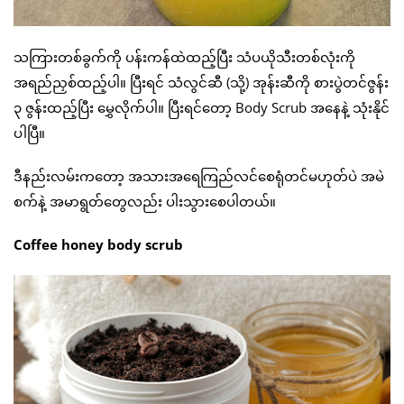
သကြားတစ်ခွက်ကို ပန်းကန်ထဲထည့်ပြီး သံပယိုသီးတစ်လုံးကို
အရည်ညှစ်ထည့်ပါ။ ပြီးရင် သံလွင်ဆီ (သို့) အုန်းဆီကို စားပွဲတင်ဇွန်း
၃ ဇွန်းထည့်ပြီး မွှေလိုက်ပါ။ ပြီးရင်တော့ Body Scrub အနေနဲ့ သုံးနိုင်
ပါပြီ။
ဒီနည်းလမ်းကတော့ အသားအရေကြည်လင်စေရုံတင်မဟုတ်ပဲ အမဲ
စက်နဲ့ အမာရွတ်တွေလည်း ပါးသွားစေပါတယ်။
Coffee honey body scrub