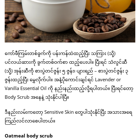
ကော်ဖီကြမ်းတစ်ခွက်ကို ပန်းကန်ထဲထည့်ပြီး သကြား (သို့)
ပင်လယ်ဆားကို ခွက်တစ်ဝက်စာ ထည့်ပေးပါ။ ပြီးရင် သံလွင်ဆီ
(သို့) အုန်းဆီကို စားပွဲတင်ဇွန်း ၅ ဇွန်း၊ ပျားရည် – စားပွဲတင်ဇွန်း ၃
ဇွန်းထည့်ပြီး မွှေလိုက်ပါ။ အနံ့ပိုကောင်းချင်ရင် Lavender or
Vanilla Essential Oil ကို နည်းနည်းထည့်လို့ရပါတယ်။ ပြီးရင်တော့
Body Scrub အနေနဲ့ သုံးနိုင်ပါပြီ။
ဒီနည်းလမ်းကတော့ Sensitive Skin တွေပါသုံးနိုင်ပြီး အသားအရေ
ကြည်လင်လာစေပါတယ်။
Oatmeal body scrub