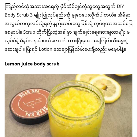
ကြည်လင်တဲ့အသားအရေကို ပိုင်ဆိုင်ချင်တဲ့သူတွေအတွက် DIY
Body Scrub 3 မျိုး ပြုလုပ်နည်းကို မျှဝေပေးလိုက်ပါတယ်။ အိမ်မှာ
အလွယ်တကူလုပ်လို့ရတဲ့ နည်းလမ်းတွေဖြစ်လို့ လုပ်ရတာအဆင်ပြေ
စေမှာပါ။ Scrub တိုက်ပြီးတဲ့အခါမှာ ချက်ချင်းရေဆေးချတာမျိုး မ
လုပ်ပဲနဲ့ မိနစ်အနည်းငယ်လောက် ထားပြီးမှသာ ရေကြက်သီးနွေးနဲ့
ဆေးချပါ။ ပြီးရင် Lotion သေချာပြန်လိမ်းပေးဖို့လည်း မမေ့ပါနဲ့။
Lemon juice body scrub