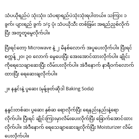
သံပယိုရည်ပဲ သုံးသုံး၊ သံပရာရည်ပဲသုံးသုံးရပါတယ်။ သကြား ၁
ခွက်၊ ပျားရည် ခွက် ၁/၄ ပုံ၊ သံပယိုသီး တစ်ခြမ်း အရည်ညှစ်လိုက်
ပြီး အတူတူမွေလိုက်ပါ။
ပြီးရင်တော့ Microwave နဲ့ ၂ မိနစ်လောက် အပူပေးလိုက်ပါ။ ပြီးရင်
စက္ကန့် ၂၀၊ ၃၀ လောက် မွေပေးပြီး အေးအောင်ထားလိုက်ပါ။ ချိုင်း
ကိုရေသေချာဆေးပြီး လိမ်းပးလိုက်ပါ။ အဲဒီနောက် နာရီဝက်လောက်
ထားပြီး ရေဆေးချလိုက်ပါ။
၂။ နနွင်းနဲ့ ပွဆေး (မုန့်ဖုတ်ဆိုဒါ Baking Soda)
နနွင်းတစ်ဆ၊ ပွဆေး နှစ်ဆ ရောလိုက်ပြီး ရေနည်းနည်းနဲ့ရော
လိုက်ပါ။ ပြီးရင် ချိုင်းကြားမှာလိမ်းပေးလိုက်ပြီး ခြောက်အောင်ထား
လိုက်ပါ။ အဲဒီနောက် ရေသေချာဆေးချလိုက်ပြီး Moisturizer လိမ်း
ပေးလိုက်ပါ။