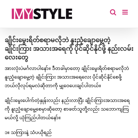
Skip
to
content
ချိုင်းမွေးရိတ်စရာမလိုဘဲ နူးညံ့ချောမွေ့တဲ့
ချိုင်းကြား အသားအရေကို ပိုင်ဆိုင်နိုင်ဖို့ နည်းလမ်း
လေးတွေ
အားလုံးပဲမင်္ဂလာပါနော်။ ဒီတခါမှာတော့ ချိုင်းမွေးရိတ်စရာမလိုဘဲ
နူးညံ့ချောမွေ့တဲ့ ချိုင်းကြား အသားအရေလေး ပိုင်ဆိုင်နိုင်စေဖို့
ဘယ်လိုလုပ်ရမလဲဆိုတာကို မျှဝေပေးချင်ပါတယ်။
ချိုင်းမွေးပေါက်တဲ့နှုန်းလည်း နည်းလာပြီး ချိုင်းကြားအသားအရေ
ကို နူးညံ့ချောမွေ့စေမှာဆိုတော့ စာဖတ်သူတို့လည်း သဘောကျကြ
မယ်လို့ ယုံကြည်ပါတယ်နော်။
၁။ သကြားနဲ့ သံပယိုရည်