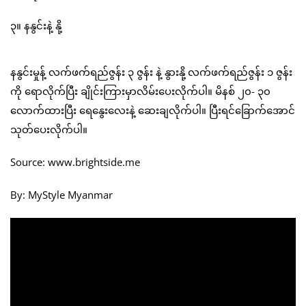
၃။ နနွင်းနဲ့ နို့
နနွင်းမှုန့် လက်ဖက်ရည်ဇွန်း ၃ ဇွန်း နဲ့ နွားနို့ လက်ဖက်ရည်ဇွန်း ၁ ဇွန်း
ကို ရောလိုက်ပြီး ချိုင်းကြားမှာလိမ်းပေးလိုက်ပါ။ မိနစ် ၂၀- ၃၀
လောက်ထားပြီး ရေနွေးလေးနဲ့ ဆေးချလိုက်ပါ။ ပြီးရင်ခြောက်အောင်
သုတ်ပေးလိုက်ပါ။
Source: www.brightside.me
By: MyStyle Myanmar