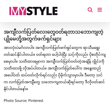
Skip
to
content
အကျ်ီလက်ပြတ်လေးတွေဝတ်ရတာသဘောကျတဲ့
ပျိုမေတို့အတွက်ဖက်ရှင်များ
အားလုံးပဲမင်္ဂလာပါ။ အကျ်ီလက်ပြတ်ဖက်ရှင်တွေက ရာသီမရွေး
ဝတ်ဆင်နိုင်ပါတယ်။ ဝတ်ရတာ ပေါ့ပါးပြီး သင့်ကိုလည်း ပိုစတိုင်ကျ
စေမှာပါ။ သတိထားရမှာက အကျ်ီလက်ပြတ်ဝတ်တဲ့အချိန် ဂျိုင်းကို
သတိထားဖို့ လိုအပ်ပါတယ်။ အကျ်ီလက်ပြတ်ပေါ်က အနွေးထည်
အပေါ်ဝတ် ထပ်ဝတ်လိုက်ရင်လည်း ပိုမိုက်သွားမှာပါ။ ဒီတော့ သင်
က လက်ပြတ်အကျ်ီတွေ သဘောကျတယ်ဆိုရင်တော့ ဒီလိုဝတ်ဆင်
နိုင်ပါတယ်နော်။
Photo Source: Pinterest