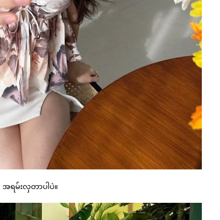
ါ။ အရမ်းလှတာပါပဲ။