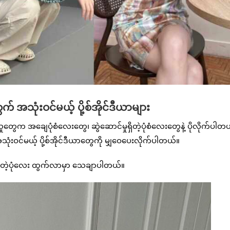
 အသုံးဝင်မယ့် ပို့စ်အိုင်ဒီယာများ
ူတွေက အချေပုံစံလေးတွေ၊ ဆွဲဆောင်မှုရှိတဲ့ပုံစံလေးတွေနဲ့ ပိုလိုက်ပါတ
ံးဝင်မယ့် ပို့စ်အိုင်ဒီယာတွေကို မျှဝေပေးလိုက်ပါတယ်။
က်တဲ့ပုံလေး ထွက်လာမှာ သေချာပါတယ်။