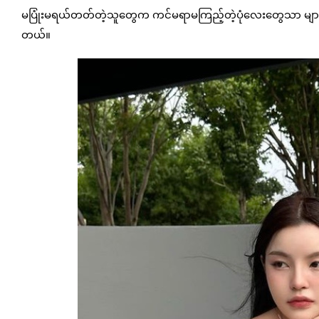
မပြုံးမရယ်တတ်တဲ့သူတွေက ကင်မရာမကြည့်တဲ့ပုံလေးတွေသာ များမျာ
တယ်။