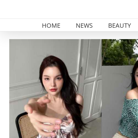
Skip
to
content
HOME
NEWS
BEAUTY
View
Larger
Image