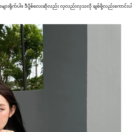
းရိုက်ပါ။ ဒီပို့စ်လေးဆိုလည်း လှလည်းလှသလို ချစ်ဖို့လည်းကောင်းပ