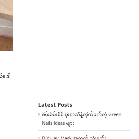
ယ်။ ဒါ
Latest Posts
စိမ်းစိမ်းစိုစို မိုးရာသီနဲ့လိုက်ဖက်တဲ့ Green
Nails Ideas များ
DIY Hair Mask အတွက် သုံးနည်း