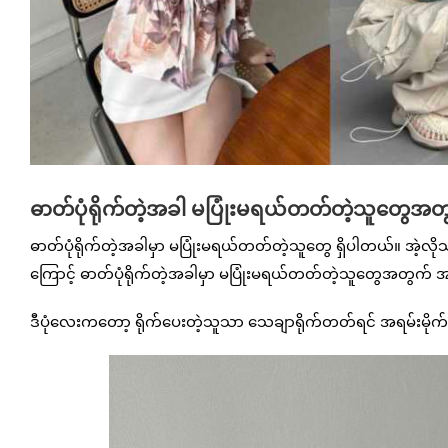
ဓာတ်ပုံရိုက်တဲ့အခါ မပြုံးမရယ်တတ်တဲ့သူတွေအတွက်
ဓာတ်ပုံရိုက်တဲ့အခါမှာ မပြုံးမရယ်တတ်တဲ့သူတွေ ရှိပါတယ်။ အဲ့လိုသ
ကြောင့် ဓာတ်ပုံရိုက်တဲ့အခါမှာ မပြုံးမရယ်တတ်တဲ့သူတွေအတွက် အသု
ဒီပုံလေးကတော့ ရိုက်ပေးတဲ့သူသာ သေချာရိုက်တတ်ရင် အရမ်းမို