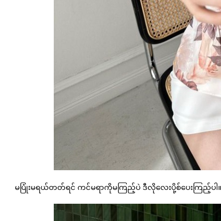
မပြုံးမရယ်တတ်ရင် ကင်မရာကိုမကြည့်ပဲ ဒီလိုလေးပို့စ်ပေးကြည့်ပ