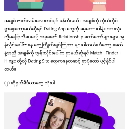
အချစ် ဇာတ်လမ်းလေးတစ်ပုဒ် ဖန်တီးမယ် ၊ အချစ်ကို ကိုယ်တိုင်
ရှာဖွေတော့မယ်ဆိုရင် Dating App တွေကို မေ့မထားပါနဲ့။ အားလုံး
လို့မပြောလိုပေမယ့် အခုခေတ် Relationship တော်တော်များများ အွ
န်လိုင်းပေါ်ကနေ တွေ့ကြိုက်ချစ်ကြတာ များပါတယ်။ ဒီတော့ ခေတ်
နဲ့အညီ အချစ်ကို အွန်းလိုင်းပေါ်က ရှာမယ်ဆိုရင် Match ၊ Tinder ၊
Hinge တို့လို Dating Site တွေကနေတဆင့် ရှာပုံတော် ဖွင့်နိုင်ပါ
တယ်။
(၂) ဆိုရှယ်မီဒီယာတွေ သုံးပါ