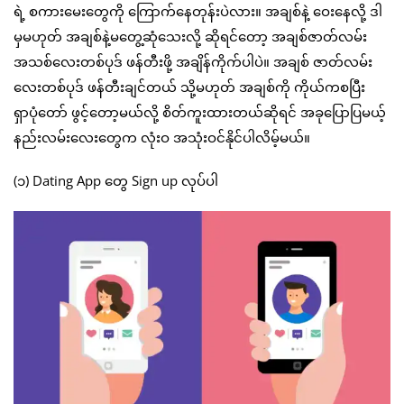
ရဲ့ စကားမေးတွေကို ကြောက်နေတုန်းပဲလား။ အချစ်နဲ့ ဝေးနေလို့ ဒါ
မှမဟုတ် အချစ်နဲ့မတွေ့ဆုံသေးလို့ ဆိုရင်တော့ အချစ်ဇာတ်လမ်း
အသစ်လေးတစ်ပုဒ် ဖန်တီးဖို့ အချိန်ကိုက်ပါပဲ။ အချစ် ဇာတ်လမ်း
လေးတစ်ပုဒ် ဖန်တီးချင်တယ် သို့မဟုတ် အချစ်ကို ကိုယ်ကစပြီး
ရှာပုံတော် ဖွင့်တော့မယ်လို့ စိတ်ကူးထားတယ်ဆိုရင် အခုပြောပြမယ့်
နည်းလမ်းလေးတွေက လုံးဝ အသုံးဝင်နိုင်ပါလိမ့်မယ်။
(၁) Dating App ‌တွေ Sign up လုပ်ပါ