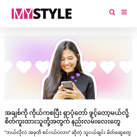
Skip
to
content
View
Larger
Image
အချစ်ကို ကိုယ်ကစပြီး ရှာပုံတော် ဖွင့်တော့မယ်လို့
စိတ်ကူးထားသူတို့အတွက် နည်းလမ်းလေးတွေ
“ဘယ်လိုလဲ အခုထိ စင်ဂယ်ပဲလား” ဆိုတဲ့ သူငယ်ချင်း မိတ်ဆွေတွေ