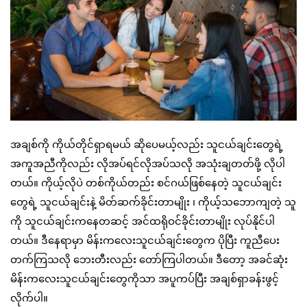
အချစ်ကို ကိုယ်တိုင်ရှာရမယ် ဆိုပေမယ့်လည်း သူငယ်ချင်းတွေရဲ့
အကူအညီကိုလည်း လိုအပ်ရင်လိုအပ်သလို အသုံးချတတ်ဖို့ လိုပါ
တယ်။ ကိုယ့်လိုပဲ တစ်ကိုယ်တည်း စင်ဂယ်ဖြစ်နေတဲ့ သူငယ်ချင်း
တွေရဲ့ သူငယ်ချင်းနဲ့ မိတ်ဆက်ခိုင်းတာမျိုး ၊ ကိုယ့်သဘောကျတဲ့ သူ
ကို သူငယ်ချင်းကနေတဆင့် အင်ထရိုဝင်ခိုင်းတာမျိုး လုပ်နိုင်ပါ
တယ်။ ဒီနေရာမှာ မိန်းကလေးသူငယ်ချင်းတွေက ပိုပြီး ကူညီပေး
တက်ကြသလို ဘေးတီးလည်း တော်ကြပါတယ်။ ဒီတော့ အခင်ဆုံး
မိန်းကလေးသူငယ်ချင်းတွေကိုသာ အပူကပ်ပြီး အချစ်ရှာခန်းဖွင့်
လိုက်ပါ။