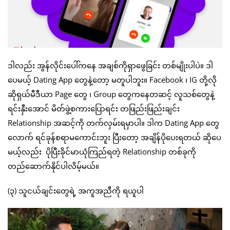
ဒါလည်း အွန်လိုင်းပေါ်ကနေ အချစ်ကိုရှာဖွေခြင်း တစ်မျိုးပါပဲ။ ဒါ
ပေမယ့် Dating App တွေနဲ့တော့ မတူပါဘူး။ Facebook ၊ IG တို့လို
ဆိုရှယ်မီဒီယာ Page တွေ ၊ Group တွေကနေတဆင့် လူသစ်တွေနဲ့
ရင်းနှီးအောင် မိတ်ဖွဲ့စကားပြောရင်း တဖြည်းဖြည်းချင်း
Relationship အဆင့်ကို တက်လှမ်းရမှာပါ။ ဒါက Dating App တွေ
လောက် ရင်ခုန်စရာမကောင်းဘူး ပြီးတော့ အချိန်ပိုပေးရတယ် ဆိုပေ
မယ့်လည်း ပိုပြီးခိုင်မာယုံကြည်ရတဲ့ Relationship တစ်ခုကို
တည်ဆောက်နိုင်ပါလိမ့်မယ်။
(၃) သူငယ်ချင်းတွေရဲ့ အကူအညီကို ရယူပါ