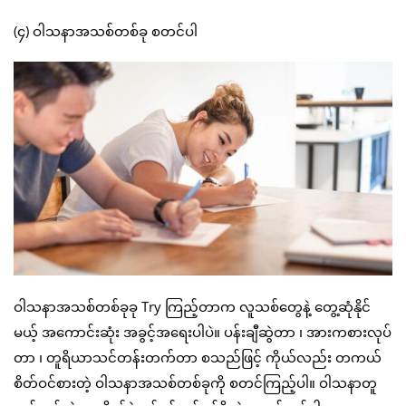
(၄) ဝါသနာအသစ်တစ်ခု စတင်ပါ
ဝါသနာအသစ်တစ်ခုခု Try ကြည့်တာက လူသစ်တွေနဲ့ တွေ့ဆုံနိုင်
မယ့် အကောင်းဆုံး အခွင့်အရေးပါပဲ။ ပန်းချီဆွဲတာ ၊ အားကစားလုပ်
တာ ၊ တူရိယာသင်တန်းတက်တာ စသည်ဖြင့် ကိုယ်လည်း တကယ်
စိတ်ဝင်စားတဲ့ ဝါသနာအသစ်တစ်ခုကို စတင်ကြည့်ပါ။ ဝါသနာတူ