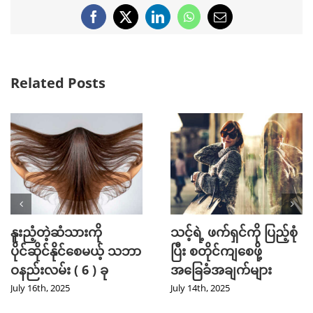
Facebook
X
LinkedIn
WhatsApp
Email
Related Posts
Mini Jeans Skirt ကို စ
Golf အားကစား
တိုင်ကျကျဝတ်လို့ရစေ
ကြိုက်နှစ်သက်သူတို့
မယ့် Styling Tips များ
အတွက် ဖက်ရှင် Tips
များ
September 28th, 2024
July 31st, 2024