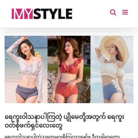
Skip
to
content
View
Larger
Image
ရေကူးဝါသနာပါကြတဲ့ ပျိုမေတို့အတွက် ရေကူး
ဝတ်စုံဖက်ရှင်လေးတွေ
ရေကူးဝါသနာပါတဲ့သူတွေများရှိကြလားနော်။ ဒီတခါမှာတော့