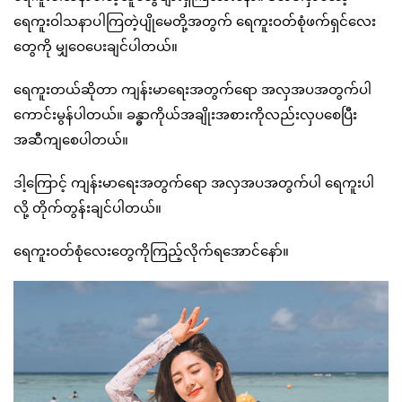
ရေကူးဝါသနာပါကြတဲ့ပျိုမေတို့အတွက် ရေကူးဝတ်စုံဖက်ရှင်လေး
တွေကို မျှဝေပေးချင်ပါတယ်။
ရေကူးတယ်ဆိုတာ ကျန်းမာရေးအတွက်ရော အလှအပအတွက်ပါ
ကောင်းမွန်ပါတယ်။ ခန္ဓာကိုယ်အချိုးအစားကိုလည်းလှပစေပြီး
အဆီကျစေပါတယ်။
ဒါ့ကြောင့် ကျန်းမာရေးအတွက်ရော အလှအပအတွက်ပါ ရေကူးပါ
လို့ တိုက်တွန်းချင်ပါတယ်။
ရေကူးဝတ်စုံလေးတွေကိုကြည့်လိုက်ရအောင်နော်။