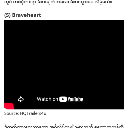
တွင် တစ်စုံတစ်ရာ ခံစားချက်ကလေး ခံစားသွားရပါလိမ့်မယ်။
(5) Braveheart
Source: HQTrailers4u
ဒီဇာတ်ကားလေးကတော့ အင်္ဂလိပ်လူမျိုးများသည် စကော့တလန်ကို