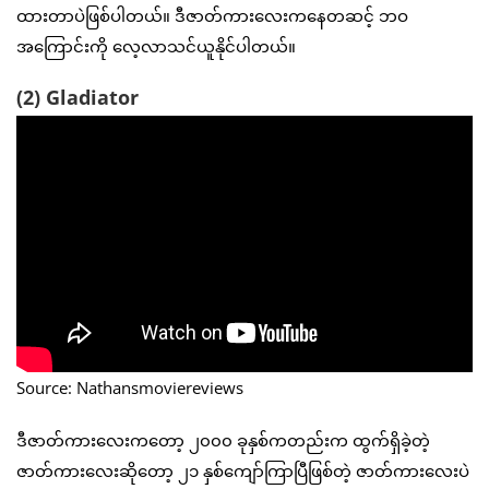
ထားတာပဲဖြစ်ပါတယ်။ ဒီဇာတ်ကားလေးကနေတဆင့် ဘဝ
အကြောင်းကို လေ့လာသင်ယူနိုင်ပါတယ်။
(2) Gladiator
Source: Nathansmoviereviews
ဒီဇာတ်ကားလေးကတော့ ၂၀၀၀ ခုနှစ်ကတည်းက ထွက်ရှိခဲ့တဲ့
ဇာတ်ကားလေးဆိုတော့ ၂၁ နှစ်ကျော်ကြာပြီဖြစ်တဲ့ ဇာတ်ကားလေးပဲ