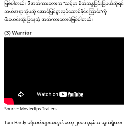
ဖြစ်ပါတယ်။ ဒီဇာတ်ကားလေးက “သင့်မှာ စိတ်ဆန္ဒပြင်းပြမယ်ဆိုရင်
ဘယ်အရာကိုမဆို အောင်မြင်စွာလုပ်ဆောင်နိုင်ကြောင်း”ကို
မီးမောင်းထိုးပြနေတဲ့ ဇာတ်ကားလေးပဲဖြစ်ပါတယ်။
(3) Warrior
Source: Movieclips Trailers
Tom Hardy ပရိသတ်များအတွက်တော့ ၂၀၁၁ ခုနှစ်က ထွက်ရှိထား