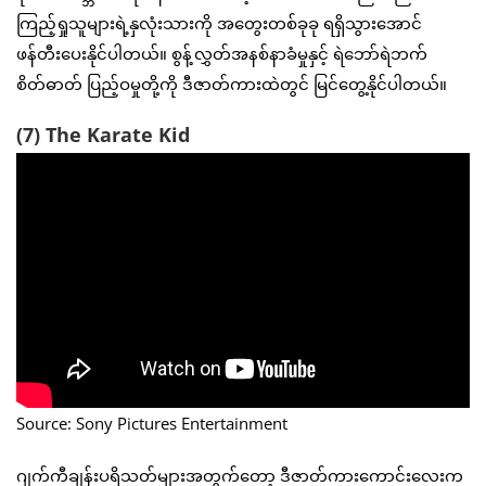
ကြည့်ရှုသူများရဲ့နှလုံးသားကို အတွေးတစ်ခုခု ရရှိသွားအောင်
ဖန်တီးပေးနိုင်ပါတယ်။ စွန့်လွှတ်အနစ်နာခံမှုနှင့် ရဲဘော်ရဲဘက်
စိတ်ဓာတ် ပြည့်ဝမှုတို့ကို ဒီဇာတ်ကားထဲတွင် မြင်တွေ့နိုင်ပါတယ်။
(7) The Karate Kid
Source: Sony Pictures Entertainment
ဂျက်ကီချန်းပရိသတ်များအတွက်တော့ ဒီဇာတ်ကားကောင်းလေးက