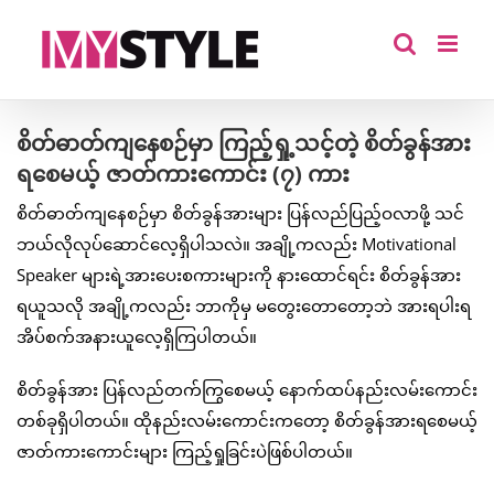
Skip
to
content
စိတ်ဓာတ်ကျနေစဉ်မှာ ကြည့်ရှု့သင့်တဲ့ စိတ်ခွန်အား
ရစေမယ့် ဇာတ်ကားကောင်း (၇) ကား
စိတ်ဓာတ်ကျနေစဉ်မှာ စိတ်ခွန်အားများ ပြန်လည်ပြည့်ဝလာဖို့ သင်
ဘယ်လိုလုပ်ဆောင်လေ့ရှိပါသလဲ။ အချို့ကလည်း Motivational
Speaker များရဲ့အားပေးစကားများကို နားထောင်ရင်း စိတ်ခွန်အား
ရယူသလို အချို့ကလည်း ဘာကိုမှ မတွေးတောတော့ဘဲ အားရပါးရ
အိပ်စက်အနားယူလေ့ရှိကြပါတယ်။
စိတ်ခွန်အား ပြန်လည်တက်ကြွစေမယ့် နောက်ထပ်နည်းလမ်းကောင်း
တစ်ခုရှိပါတယ်။ ထိုနည်းလမ်းကောင်းကတော့ စိတ်ခွန်အားရစေမယ့်
ဇာတ်ကားကောင်းများ ကြည့်ရှုခြင်းပဲဖြစ်ပါတယ်။