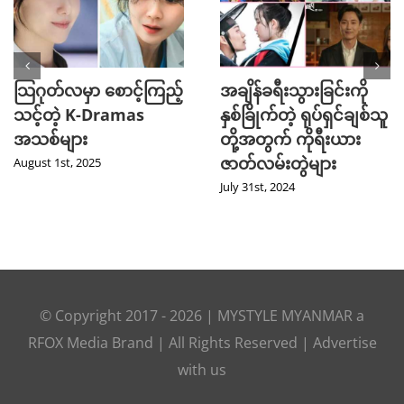
သြဂုတ်လမှာ စောင့်ကြည့်
အချိန်ခရီးသွားခြင်းကို
သင့်တဲ့ K-Dramas
နှစ်ခြိုက်တဲ့ ရုပ်ရှင်ချစ်သူ
အသစ်များ
တို့အတွက် ကိုရီးယား
ဇာတ်လမ်းတွဲများ
August 1st, 2025
July 31st, 2024
© Copyright 2017 -
2026
|
MYSTYLE MYANMAR
a
RFOX Media
Brand | All Rights Reserved |
Advertise
with us