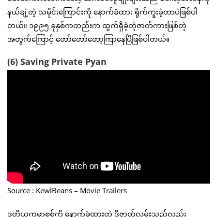
နယ်ချဲ့တဲ့ သမိုင်းကြောင်းကို နောက်ခံထား ရိုက်ကူးခဲ့တာပဲဖြစ်ပါ
တယ်။ ၁၉၉၅ ခုနှစ်ကတည်းက ထွက်ရှိခဲ့တဲ့ဇာတ်ကားဖြစ်တဲ့
အတွက်ကြောင့် တော်တော်တော့ကြာနေပြီဖြစ်ပါတယ်။
(6) Saving Private Pyan
Source : KewlBeans – Movie Trailers
ဒုတိယကမ္ဘာစစ်ကို နောက်ခံထားတဲ့ ဒီဇာတ်လမ်းသည်လည်း