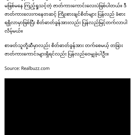
မဖြစ်မနေ ကြည့်ရှုသင့်တဲ့ ဇာတ်ကားကောင်းလေးပဲဖြစ်ပါတယ်။ ဒီ
ဇာတ်ကားလေးကနေတဆင့် ကြိုးစားချင်စိတ်များ ပြန်လည် ခံစား
ရရှိလာမှာဖြစ်ပြီး စိတ်ဓာတ်ခွန်အားလည်း ပြန်လည်မြင့်တက်လာပါ
လိမ့်မယ်။
စာဖတ်သူတို့ဆီမှာလည်း စိတ်ဓာတ်ခွန်အား တက်စေမယ့် တခြား
ဇာတ်ကားကောင်းများရှိရင်လည်း ပြန်လည်ဝေမျှခဲ့ပါဦး။
Source: Realbuzz.com