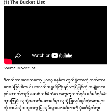
(1) The Bucket List
Source: Movieclips
ဒီဇာတ်ကားလေးကတော့ ၂၀၀၇ ခုနှစ်က ထွက်ရှိထားတဲ့ ဇာတ်ကား
လေးပဲဖြစ်ပါတယ်။ အသက်အရွယ်ကြီးရင့်လာပြီဖြစ်တဲ့ အမျိုးသား
နှစ်ယောက်သည် ဆေးရုံတစ်ရုံထဲမှာ အတူတူတက်ရင်း ခင်မင်ရင်းနှီး
သွားကြပုံ၊ သူတို့အသက်မသေခင်မှာ သူတို့ပြုလုပ်ချင်တဲ့အရာများ
ကို ဘယ်လိုအတူတကွ ပြုလုပ်သွားမလဲဆိုတာကို ပုံဖော်ရိုက်ကူး