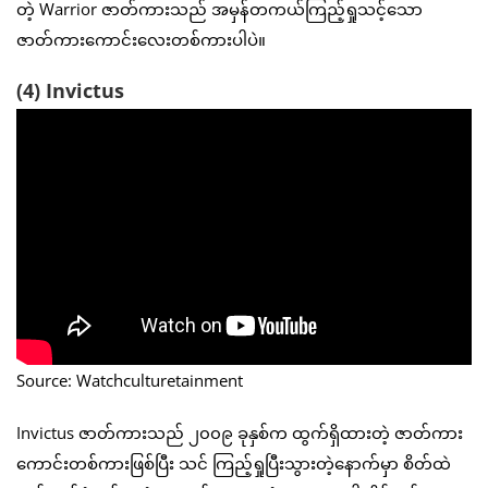
တဲ့ Warrior ဇာတ်ကားသည် အမှန်တကယ်ကြည့်ရှုသင့်သော
ဇာတ်ကားကောင်းလေးတစ်ကားပါပဲ။
(4) Invictus
Source: Watchculturetainment
Invictus ဇာတ်ကားသည် ၂၀၀၉ ခုနှစ်က ထွက်ရှိထားတဲ့ ဇာတ်ကား
ကောင်းတစ်ကားဖြစ်ပြီး သင် ကြည့်ရှုပြီးသွားတဲ့နောက်မှာ စိတ်ထဲ