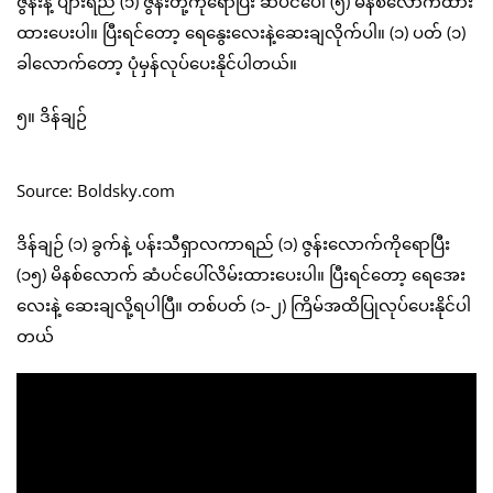
ဇွန်းနဲ့ ပျားရည် (၁) ဇွန်းတို့ကိုရောပြီး ဆံပင်ပေါ် (၅) မိနစ်လောက်ထား
ထားပေးပါ။ ပြီးရင်တော့ ရေနွေးလေးနဲ့ဆေးချလိုက်ပါ။ (၁) ပတ် (၁)
ခါလောက်တော့ ပုံမှန်လုပ်ပေးနိုင်ပါတယ်။
၅။ ဒိန်ချဉ်
Source: Boldsky.com
ဒိန်ချဉ် (၁) ခွက်နဲ့ ပန်းသီရှာလကာရည် (၁) ဇွန်းလောက်ကိုရောပြီး
(၁၅) မိနစ်လောက် ဆံပင်ပေါ်လိမ်းထားပေးပါ။ ပြီးရင်တော့ ရေအေး
လေးနဲ့ ဆေးချလို့ရပါပြီ။ တစ်ပတ် (၁-၂) ကြိမ်အထိပြုလုပ်ပေးနိုင်ပါ
တယ်