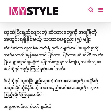
Skip
to
content
ထူထဲပြီးရှည်လျားတဲ့ ဆံသားတွေကို အချိန်တို
အတွင်းရရှိနိုင်မယ့် သဘာဝပစ္စည်း (၅) မျိုး
ဆံပင်ဆိုတာ လူတစ်ယောက်ရဲ့ ဒုတိယမျက်နှာပါပဲ။ မျက်နှာကို
ဘယ်လောက်ပဲမှုန်နေအောင် ပြင်ထား၊ ပြင်ထား၊ ဆံပင်ကြီးက ထုံး
ပြီး ပျော့ပျောင်းမှုမရှိဘဲ ခြောက်သွေ့၊ ဖွာလန်ကျဲ၊ ပွထ၊ ပါးလျနေ
မယ်ဆိုရင်လည်း ကြည့်ရဆိုးစေပါတယ်။
ဒီလိုဆိုရင် ထူထဲပြီး ရှည်လျားတဲ့ဆံသားလေးတွေကို အချိန်တို
အတွင်းပိုင်ဆိုင်နိုင်မယ့် သဘာဝနည်းလမ်းလေးတွေကို လေ့လာ
ကြည့်လိုက်ကြရအောင်ပါ။
၁။ ရှားစောင်းလက်ပတ်ဂျယ်လ်