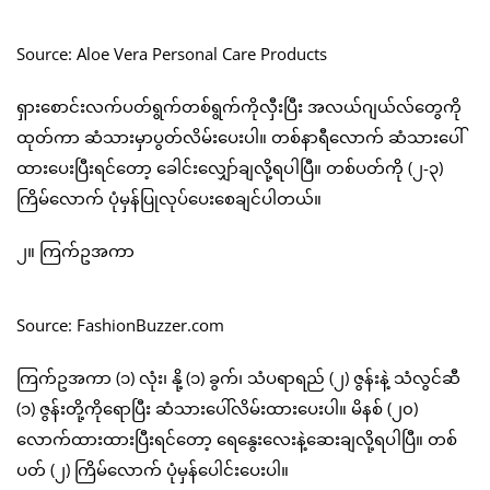
Source: Aloe Vera Personal Care Products
ရှားစောင်းလက်ပတ်ရွက်တစ်ရွက်ကိုလှီးပြီး အလယ်ဂျယ်လ်တွေကို
ထုတ်ကာ ဆံသားမှာပွတ်လိမ်းပေးပါ။ တစ်နာရီလောက် ဆံသားပေါ်
ထားပေးပြီးရင်တော့ ခေါင်းလျှော်ချလို့ရပါပြီ။ တစ်ပတ်ကို (၂-၃)
ကြိမ်လောက် ပုံမှန်ပြုလုပ်ပေးစေချင်ပါတယ်။
၂။ ကြက်ဥအကာ
Source: FashionBuzzer.com
ကြက်ဥအကာ (၁) လုံး၊ နို့ (၁) ခွက်၊ သံပရာရည် (၂) ဇွန်းနဲ့ သံလွင်ဆီ
(၁) ဇွန်းတို့ကိုရောပြီး ဆံသားပေါ်လိမ်းထားပေးပါ။ မိနစ် (၂၀)
လောက်ထားထားပြီးရင်တော့ ရေနွေးလေးနဲ့ဆေးချလို့ရပါပြီ။ တစ်
ပတ် (၂) ကြိမ်လောက် ပုံမှန်ပေါင်းပေးပါ။