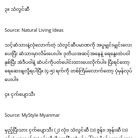
၃။ သံလွင်ဆီ
Source: Natural Living Ideas
သင့်ဆံသားနဲ့လုံလောက်တဲ့ သံလွင်ဆီပမာဏကို အပူမျှင်းမျှင်းလေး
ပေးပြီး ဆံသားမှာလိမ်းပေးပါ။ ဒုတိယအဆင့်အနေနဲ့ ရေနွေးထဲပဝါ
နှစ်ပြီး အဲဒီပဝါနဲ့ ဆံပင်ကိုပတ်ပေါင်းထားပေးလိုက်ပါ။ ပြီးရင်တော့
ရေဆေးချလို့ရပါပြီ။ (၄-၅) ရက်ကို တစ်ကြိမ်လောက်တော့ ပုံမှန်လုပ်
ပေးပါ။
၄။ ငှက်ပျောသီး
Source: MyStyle Myanmar
မှည့်ပြီးသား ငှက်ပျောသီး (၂) လုံး၊ သံလွင်ဆီ (၁) ဇွန်း၊ အုန်းဆီ (၁)