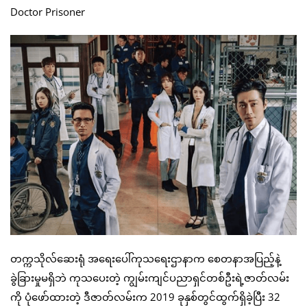
Doctor Prisoner
တက္ကသိုလ်ဆေးရုံ အရေးပေါ်ကုသရေးဌာနာက စေတနာအပြည့်နဲ့
ခွဲခြားမှုမရှိဘဲ ကုသပေးတဲ့ ကျွမ်းကျင်ပညာရှင်တစ်ဦးရဲ့ဇာတ်လမ်း
ကို ပုံဖော်ထားတဲ့ ဒီဇာတ်လမ်းက 2019 ခုနှစ်တွင်ထွက်ရှိခဲ့ပြီး 32