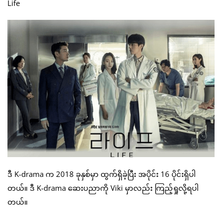
Life
ဒီ K-drama က 2018 ခုနှစ်မှာ ထွက်ရှိခဲ့ပြီး အပိုင်း 16 ပိုင်းရှိပါ
တယ်။ ဒီ K-drama ဆေးပညာကို Viki မှာလည်း ကြည့်ရှုလို့ရပါ
တယ်။