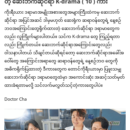
တဲ့ ဆေးဘက်ဆိုင်ရာ K-drama ( 10 ) ကား
ကိုးရီးယား ဒရာမာအမျိုးအစားတွေအများကြီးထဲကမှ ဆေးဘက်
ဆိုင်ရာ အပြင်အဆင် ဒါမှမဟုတ် ဆေးရုံက ဆရာဝန်တွေရဲ့ နေ့စဉ်
ဘဝအကြောင်းတွေရိုက်ထားတဲ့ ဆေးဘက်ဆိုင်ရာ ဒရာမာတွေက
လည်း လူကြိုက်များပါတယ်။ သင်က K-drama တွေ ကြည့်ရတာ
လည်း ကြိုက်တယ်။ ဆေးဘက်ဆိုင်ရာအကြောင်းတွေလည်း
ဝါသနာပါတယ် သိချင်တယ်ဆိုရင်တော့ ဆေးဘက်ဆိုင်ရာအခေါ်အ
ဝေါ်တွေ အကြောင်းအရာတွေ ဆရာဝန်တွေရဲ့ နေ့စဉ်ဘဝ တွေကို
အဓိကရိုက်ပြထားတဲ့ ဒီကားတွေက တောင်ကိုရီးယားမှာ ပြဖူးသမျှ
ဆေးဘက်ဆိုင်ရာ ဒရာမာတွေထဲမှာ အကောင်းဆုံး အဆင့်သတ်မှတ်
ထားခံရတာမလို့ သင်လက်မလွှတ်သင့်တဲ့ကားတွေပါပဲ။
Doctor Cha