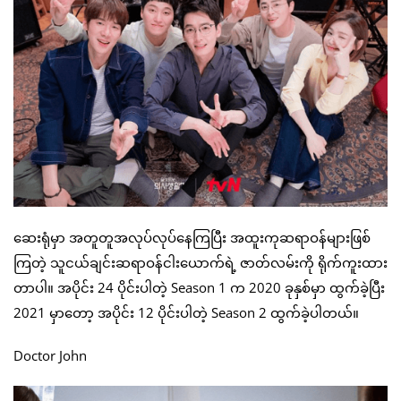
ဆေးရုံမှာ အတူတူအလုပ်လုပ်နေကြပြီး အထူးကုဆရာဝန်များဖြစ်
ကြတဲ့ သူငယ်ချင်းဆရာဝန်ငါးယောက်ရဲ့ ဇာတ်လမ်းကို ရိုက်ကူးထား
တာပါ။ အပိုင်း 24 ပိုင်းပါတဲ့ Season 1 က 2020 ခုနှစ်မှာ ထွက်ခဲ့ပြီး
2021 မှာတော့ အပိုင်း 12 ပိုင်းပါတဲ့ Season 2 ထွက်ခဲ့ပါတယ်။
Doctor John