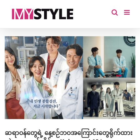
Skip
to
content
View
Larger
Image
ဆရာဝန်တွေရဲ့ နေ့စဉ်ဘဝအကြောင်းတွေရိုက်ထား