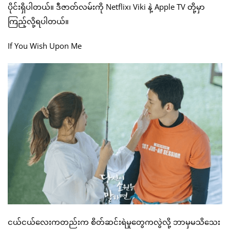
ပိုင်းရှိပါတယ်။ ဒီဇာတ်လမ်းကို Netflix၊ Viki နဲ့ Apple TV တို့မှာ
ကြည့်လို့ရပါတယ်။
If You Wish Upon Me
ငယ်ငယ်လေးကတည်းက စိတ်ဆင်းရဲမှုတွေကလွဲလို့ ဘာမှမသိသေး