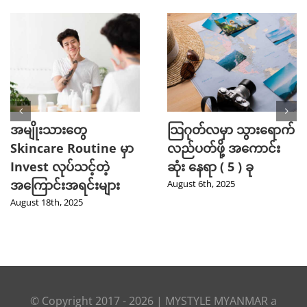
တွေ
သြဂုတ်လမှာ သွားရောက်
သြဂုတ်လမ
Routine မှာ
လည်ပတ်ဖို့ အကောင်း
သင့်တဲ့ 
်သင့်တဲ့
ဆုံး နေရာ ( 5 ) ခု
အသစ်မျာ
ရင်းများ
August 6th, 2025
August 1st, 
2025
© Copyright 2017 -
2026
|
MYSTYLE MYANMAR
a