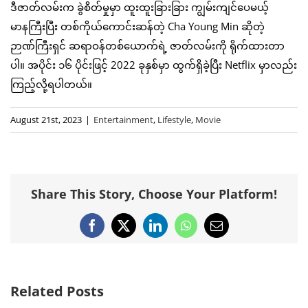
ဒီဇာတ်လမ်းက ခွဲစိတ်မှုမှာ ထူးထူးခြားခြား ကျွမ်းကျင်ပေမယ့်
မာနကြီးပြီး တစ်ကိုယ်ကောင်းဆန်တဲ့ Cha Young Min ဆိုတဲ့
ဉာဏ်ကြီးရှင် ဆရာဝန်တစ်ယောက်ရဲ့ ဇာတ်လမ်းကို ရိုက်ထားတာ
ပါ။ အပိုင်း ၁၆ ပိုင်းဖြင့် 2022 ခုနှစ်မှာ ထွက်ရှိခဲ့ပြီး Netflix မှာလည်း
ကြည့်လို့ရပါတယ်။
August 21st, 2023
|
Entertainment
,
Lifestyle
,
Movie
Share This Story, Choose Your Platform!
Facebook
X
LinkedIn
WhatsApp
Email
Related Posts