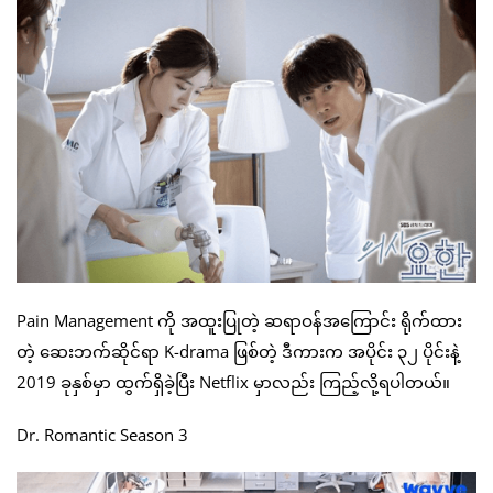
Pain Management ကို အထူးပြုတဲ့ ဆရာဝန်အကြောင်း ရိုက်ထား
တဲ့ ဆေးဘက်ဆိုင်ရာ K-drama ဖြစ်တဲ့ ဒီကားက အပိုင်း ၃၂ ပိုင်းနဲ့
2019 ခုနှစ်မှာ ထွက်ရှိခဲ့ပြီး Netflix မှာလည်း ကြည့်လို့ရပါတယ်။
Dr. Romantic Season 3