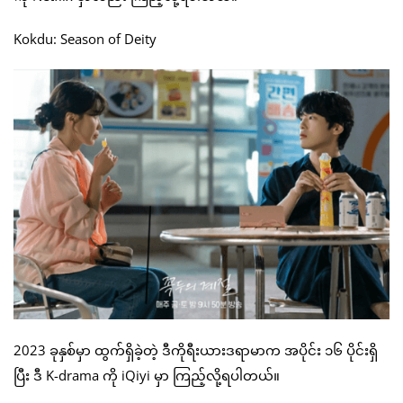
Kokdu: Season of Deity
2023 ခုနှစ်မှာ ထွက်ရှိခဲ့တဲ့ ဒီကိုရီးယားဒရာမာက အပိုင်း ၁၆ ပိုင်းရှိ
ပြီး ဒီ K-drama ကို iQiyi မှာ ကြည့်လို့ရပါတယ်။