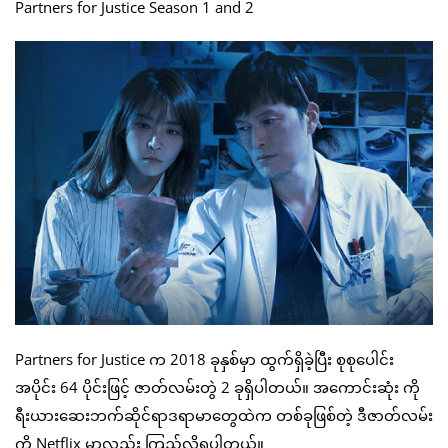
Partners for Justice Season 1 and 2
Partners for Justice က 2018 ခုနှစ်မှာ ထွက်ရှိခဲ့ပြီး စုစုပေါင်း
အပိုင်း 64 ပိုင်းဖြင့် ဇာတ်လမ်းတွဲ 2 ခုရှိပါတယ်။ အကောင်းဆုံး ကို
ရီးယားဆေးဘက်ဆိုင်ရာဒရာမာတွေထဲက တစ်ခုဖြစ်တဲ့ ဒီဇာတ်လမ်း
ကို Netflix မှာလည်း ကြည့်လို့ရပါတယ်။