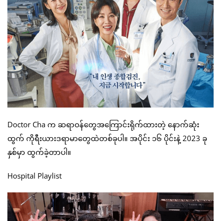
Doctor Cha က ဆရာဝန်တွေအကြောင်းရိုက်ထားတဲ့ နောက်ဆုံး
ထွက် ကိုရီးယားဒရာမာတွေထဲတစ်ခုပါ။ အပိုင်း ၁၆ ပိုင်းနဲ့ 2023 ခု
နှစ်မှာ ထွက်ခဲ့တာပါ။
Hospital Playlist