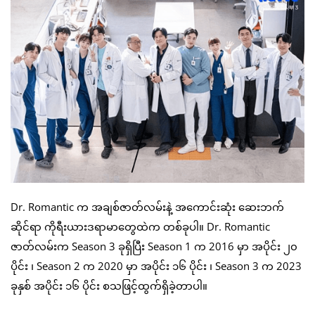
Dr. Romantic က အချစ်ဇာတ်လမ်းနဲ့ အကောင်းဆုံး ဆေးဘက်
ဆိုင်ရာ ကိုရီးယားဒရာမာတွေထဲက တစ်ခုပါ။ Dr. Romantic
ဇာတ်လမ်းက Season 3 ခုရှိပြီး Season 1 က 2016 မှာ အပိုင်း ၂၀
ပိုင်း ၊ Season 2 က 2020 မှာ အပိုင်း ၁၆ ပိုင်း ၊ Season 3 က 2023
ခုနှစ် အပိုင်း ၁၆ ပိုင်း စသဖြင့်ထွက်ရှိခဲ့တာပါ။