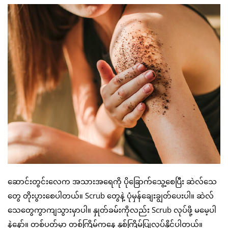
ဆောင်းတွင်းလေက အသားအရေကို ပိုခြောက်သွေ့စေပြီး ဆဲလ်သေ
တွေ တိုးပွားစေပါတယ်။ Scrub တွေနဲ့ ပုံမှန်ချေးချွတ်ပေးပါ။ ဆဲလ်
သေတွေကွာကျသွားမှာပါ။ နှုတ်ခမ်းကိုလည်း Scrub လုပ်ဖို့ မမေ့ပါ
နဲ့နော်။ တစ်ပတ်မှာ တစ်ကြိမ်ကနေ နှစ်ကြိမ်ပြုလုပ်နိုင်ပါတယ်။