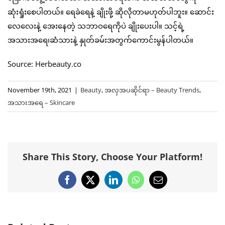
ဆုံးရှုံးစေပါတယ်။ ရေခဲရေနဲ့ ချိုးဖို့ ဆိုလိုတာမဟုတ်ပါဘူး။ ဆောင်း
လေလေးနဲ့ အေးနေတဲ့ သဘာဝရေကိုပဲ ချိုးပေးပါ။ သင့်ရဲ့
အသားအရေ၊ဆံသားနဲ့ နှုတ်ခမ်းအတွက်ကောင်းမွန်ပါတယ်။
Source: Herbeauty.co
November 19th, 2021
|
Beauty
,
အလှအပဆိုင်ရာ – Beauty Trends
,
အသားအရေ – Skincare
Share This Story, Choose Your Platform!
Facebook
X
LinkedIn
WhatsApp
Email