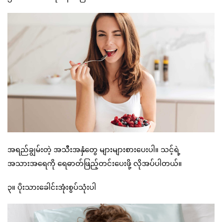
အရည်ချွမ်းတဲ့ အသီးအနှံတွေ များများစားပေးပါ။ သင့်ရဲ့
အသားအရေကို ရေဓာတ်ဖြည့်တင်းပေးဖို့ လိုအပ်ပါတယ်။
၃။ ပိုးသားခေါင်းအုံးစွပ်သုံးပါ