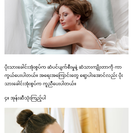
ပိုးသားခေါင်းအုံးစွပ်က ဆံပင်ပျက်စီးမှုနဲ့ ဆံသားကျိုးတာကို ကာ
ကွယ်ပေးပါတယ်။ အရေးအကြောင်းတွေ ရော့ပါးအောင်လည်း ပိုး
သားခေါင်းအုံးစွပ်က ကူညီပေးပါတယ်။
၄။ အုန်းဆီသုံးကြည့်ပါ