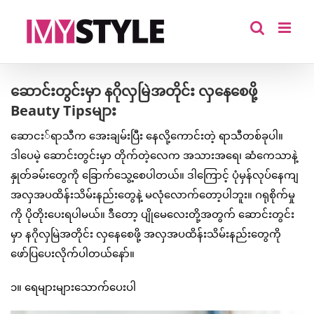
Skip
to
content
ဆောင်းတွင်းမှာ နဂိုလှမြဲအတိုင်း လှနေစေဖို့
Beauty Tipsများ
ဆောငး်ရာသီက အေးချမ်းပြီး နေလို့ကောင်းတဲ့ ရာသီတစ်ခုပါ။
ဒါပေမဲ့ ဆောင်းတွင်းမှာ တိုက်တဲ့လေက အသားအရေ၊ ဆံကေသာနဲ့
နှုတ်ခမ်းတွေကို ခြောက်သွေ့စေပါတယ်။ ဒါကြောင့် ပုံမှန်လုပ်နေကျ
အလှအပထိန်းသိမ်းနည်းတွေနဲ့ မလုံလောက်တော့ပါဘူး။ ဂရုစိုက်မှု
ကို ပိုတိုးပေးရပါမယ်။ ဒီတော့ ပျိုမေလေးတို့အတွက် ဆောင်းတွင်း
မှာ နဂိုလှမြဲအတိုင်း လှနေစေဖို့ အလှအပထိန်းသိမ်းနည်းတွေကို
ဖော်ပြပေးလိုက်ပါတယ်နော်။
၁။ ရေများများသောက်ပေးပါ