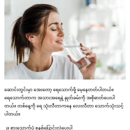
ဆောင်းတွင်းမှာ အေးတော့ ရေသောက်ဖို့ မေ့နေတတ်ပါတယ်။
ရေသောက်တာက အသားအရေနဲ့ နှုတ်ခမ်းကို အစိုဓာတ်ပေးပါ
တယ်။ တစ်နေ့ကို ရေ သုံးလီတာကနေ လေးလီတာ သောက်သုံးသင့်
ပါတယ်။
၂။ စားသောက်ပုံ စနစ်ပြောင်းလဲပေးပါ