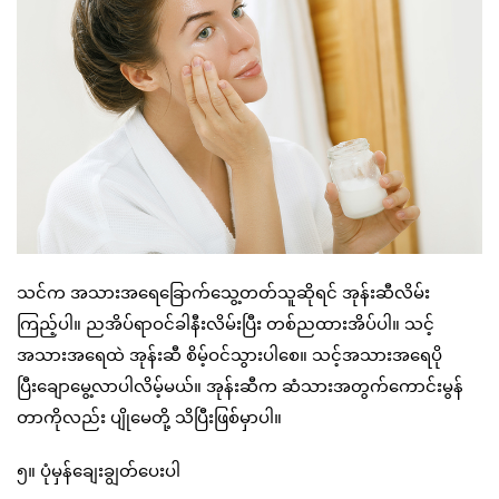
သင်က အသားအရေခြောက်သွေ့တတ်သူဆိုရင် အုန်းဆီလိမ်း
ကြည့်ပါ။ ညအိပ်ရာဝင်ခါနီးလိမ်းပြီး တစ်ညထားအိပ်ပါ။ သင့်
အသားအရေထဲ အုန်းဆီ စိမ့်ဝင်သွားပါစေ။ သင့်အသားအရေပို
ပြီးချောမွေ့လာပါလိမ့်မယ်။ အုန်းဆီက ဆံသားအတွက်ကောင်းမွန်
တာကိုလည်း ပျိုမေတို့ သိပြီးဖြစ်မှာပါ။
၅။ ပုံမှန်ချေးချွတ်ပေးပါ