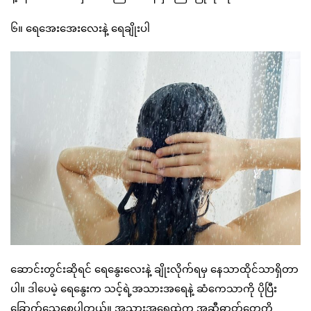
၆။ ရေအေးအေးလေးနဲ့ ရေချိုးပါ
ဆောင်းတွင်းဆိုရင် ရေနွေးလေးနဲ့ ချိုးလိုက်ရမှ နေသာထိုင်သာရှိတာ
ပါ။ ဒါပေမဲ့ ရေနွေးက သင့်ရဲ့အသားအရေနဲ့ ဆံကေသာကို ပိုပြီး
ခြောက်သွေ့စေပါတယ်။ အသားအရေထဲက အဆီဓာတ်တွေကို