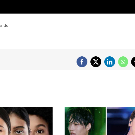
rends
Facebook
X
LinkedIn
What