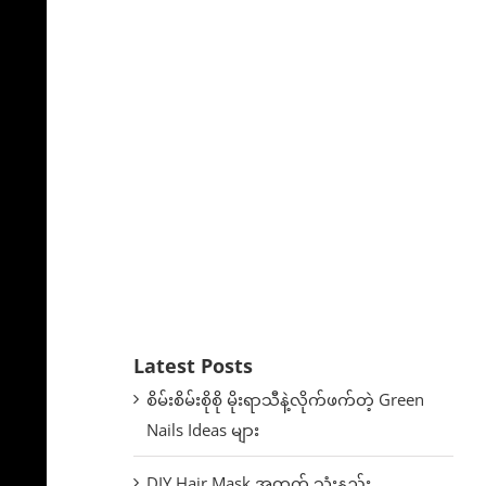
Latest Posts
စိမ်းစိမ်းစိုစို မိုးရာသီနဲ့လိုက်ဖက်တဲ့ Green
Nails Ideas များ
DIY Hair Mask အတွက် သုံးနည်း