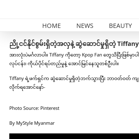
Skip
to
content
HOME
NEWS
BEAUTY
ညို့ငင်နိုင်စွမ်းရှိတဲ့အလှနဲ့ ဆွဲဆောင်မှုရှိတဲ့ Tiff
အားလုံးပဲမင်္ဂလာပါ။ Tiffany ကိုတော့ Kpop Fan တွေသိပြီးဖြစ်မှာပါ။
လုပ်ငန်း၊ ကိုယ်ပိုင်ရပ်တည်မှုနဲ့ အောင်မြင်နေသူတစ်ဦးပါ။
Tiffany ရဲ့ဖက်ရှင်က ဆွဲဆောင်မှုရှိတဲ့ဘက်သွားပြီး ဘာဝတ်ဝတ် က
လိုက်ရအောင်နော်-
Photo Source: Pinterest
By MyStyle Myanmar