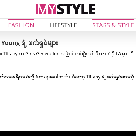
FASHION
LIFESTYLE
STARS & STYLE
any Young ရဲ့ ဖက်ရှင်များ
 Tiffany က Girls Generation အဖွဲ့ဝင်တစ်ဦးဖြစ်ပြီး လက်ရှိ LA မှာ ကိုယ်
ျက်သရေရှိတယ်လို့ ခံစားရစေပါတယ်။ ဒီတော့ Tiffany ရဲ့ ဖက်ရှင်တွေကို