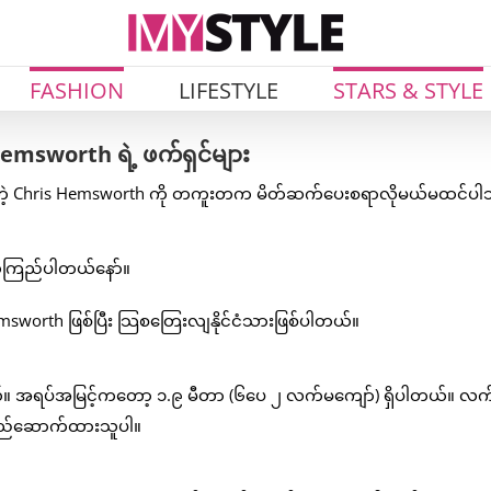
FASHION
LIFESTYLE
STARS & STYLE
emsworth ရဲ့ ဖက်ရှင်များ
းစားတဲ့ Chris Hemsworth ကို တကူးတက မိတ်ဆက်ပေးစရာလိုမယ်မထင်ပါဘ
ယုံကြည်ပါတယ်နော်။
sworth ဖြစ်ပြီး သြစတြေးလျနိုင်ငံသားဖြစ်ပါတယ်။
တယ်။ အရပ်အမြင့်ကတော့ ၁.၉ မီတာ (၆ပေ ၂ လက်မကျော်) ရှိပါတယ်။ လက်ရ
 တည်ဆောက်ထားသူပါ။