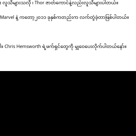
း လူသိများသလို ၊ Thor ဇာတ်ကောင်နဲ့လည်းလူသိများပါတယ်။
ပြီး Marvel နဲ့ ကတော့၂၀၁၁ ခုနှစ်ကတည်းက လက်တွဲခဲ့တာဖြစ်ပါတယ်။
Chris Hemsworth ရဲ့ဖက်ရှင်တွေကို မျှဝေပေးလိုက်ပါတယ်နော်။