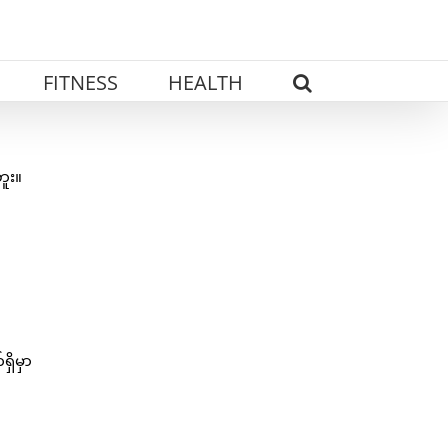
FITNESS
HEALTH
ူး။
ှိမှာ