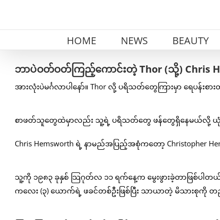
Skip
to
content
HOME
NEWS
BEAUTY
ဘာပဲဝတ်ဝတ်ကြည့်ကောင်းတဲ့ Thor (သို့) Chris H
အားလုံးပဲမင်္ဂလာပါနော်။ Thor လို့ ပရိသတ်တွေကြားမှာ ရေပန်
စာဖတ်သူတွေထဲမှာလည်း သူ့ရဲ့ ပရိသတ်တွေ ဖန်တွေရှိနေမယ်လို့ 
Chris Hemsworth ရဲ့ နာမည်အပြည့်အစုံကတော့ Christopher Hem
သူ့ကို ၁၉၈၃ ခုနှစ် သြဂုတ်လ ၁၁ ရက်နေ့က မွေးဖွားခဲ့တာဖြစ်ပါ
ကလေး (၃) ယောက်ရဲ့ ဖခင်တစ်ဦးဖြစ်ပြီး သာယာတဲ့ မိသားစုကို