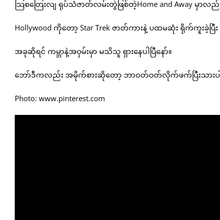
သြစတြေးလျ ရုပ်သံဇာတ်လမ်းတွဲဖြစ်တဲ့Home and Away မှာလည်
Hollywood ကိုတော့ Star Trek ဇာတ်ကားနဲ့ ပထမဆုံး ရိုက်ကူးခဲ့
အခုဆိုရင် ကမ္ဘာနဲ့အဝှမ်းမှာ မသိသူ ရှားနေပါပြီနော်။
ဘော်ဒီကလည်း အမိုက်စားဆိုတော့ ဘာဝတ်ဝတ်လိုက်ဖက်ပြီးသားပါ။ 
Photo: www.pinterest.com