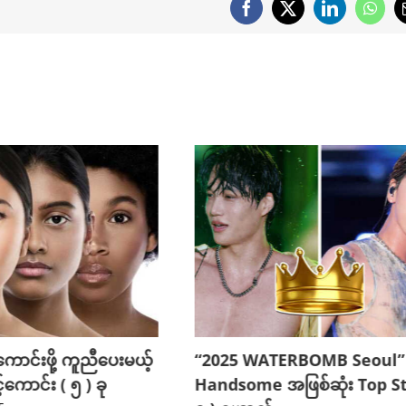
Facebook
X
LinkedIn
What
င်းဖို့ ကူညီပေးမယ့်
“2025 WATERBOMB Seoul” 
ောင်း ( ၅ ) ခု
Handsome အဖြစ်ဆုံး Top St