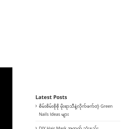
Latest Posts
စိမ်းစိမ်းစိုစို မိုးရာသီနဲ့လိုက်ဖက်တဲ့ Green
Nails Ideas များ
DIY Hair Mask အတွက် သုံးနည်း