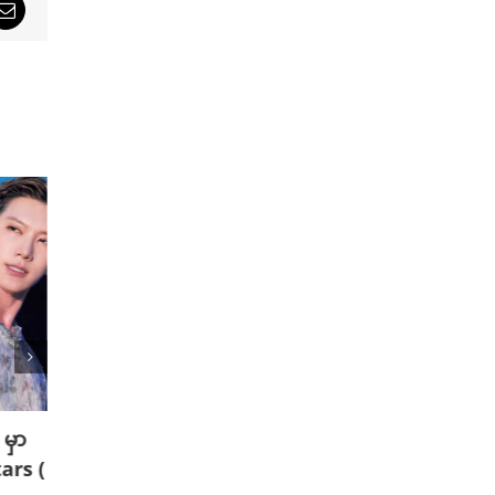
sApp
Email
မှာ
နူးညံ့တဲ့ဆံသားကို ပိုင်ဆိုင်နိုင်စေမယ့်
သင့်ရဲ့
ars (
သဘာဝနည်းလမ်း ( 6 ) ခု
ကျစေဖ